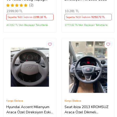
Takım (2009-2014) İthal
(2)
Üretim
2399
,00 TL
10.281
TL
Sepette %10 İndirim
2159
,10 TL
Sepette %10 İndirim
9253
,72 TL
413,82 TL'den Başlayan Taksitlerle
1773,62 TL'den Başlayan Taksitlerle
Kargo Bedava
Kargo Bedava
Hyundai Accent Milenyum
Seat ibiza 2013 KROMSUZ
Araca Özel Direksiyon Eski
Araca Özel Dikmeli