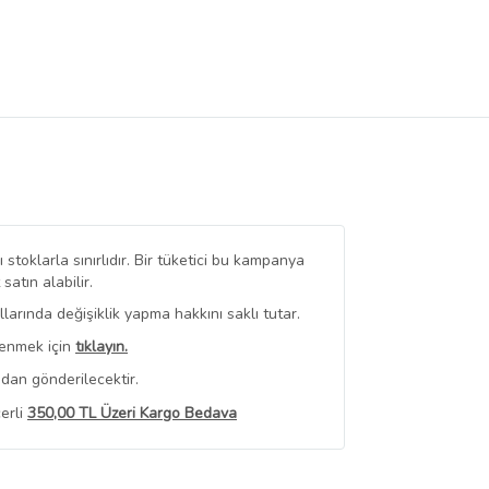
stoklarla sınırlıdır. Bir tüketici bu kampanya
tın alabilir.
arında değişiklik yapma hakkını saklı tutar.
renmek için
tıklayın.
dan gönderilecektir.
erli
350,00 TL Üzeri Kargo Bedava
 Görüntüle
iyat bilgileri, satıcı tarafından