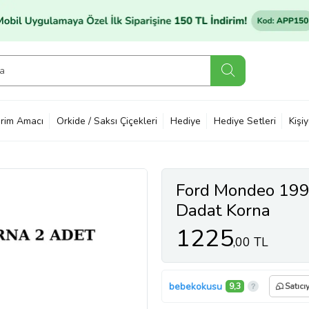
rim Amacı
Orkide / Saksı Çiçekleri
Hediye
Hediye Setleri
Kişi
Ford Mondeo 199
Dadat Korna
1225
,00 TL
bebekokusu
9,3
Satıcı