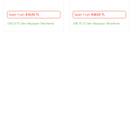
Kasa 2 Kollu
Direksiyon Kılıfı
Sepet Fiyatı
810
,00 TL
Sepet Fiyatı
828
,00 TL
155,24 TL'den Başlayan Taksitlerle
158,70 TL'den Başlayan Taksitlerle