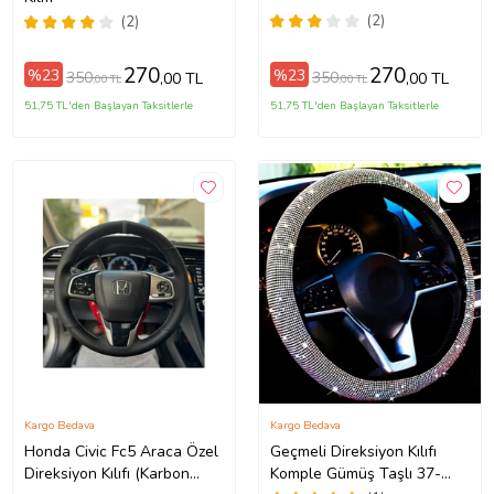
(2)
(2)
270
270
%23
%23
350
350
,00 TL
,00 TL
,00 TL
,00 TL
51,75 TL'den Başlayan Taksitlerle
51,75 TL'den Başlayan Taksitlerle
Kargo Bedava
Kargo Bedava
Honda Civic Fc5 Araca Özel
Geçmeli Direksiyon Kılıfı
Direksiyon Kılıfı (Karbon
Komple Gümüş Taşlı 37-