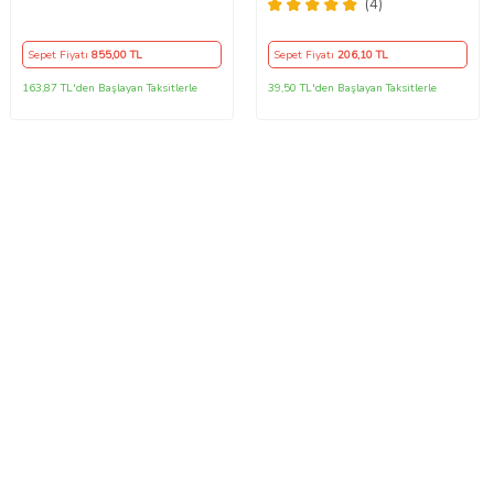
Direksiyon Kılıf Kokusuz Kılıf
(4)
Sepet Fiyatı
855
,00 TL
Sepet Fiyatı
206
,10 TL
163,87 TL'den Başlayan Taksitlerle
39,50 TL'den Başlayan Taksitlerle