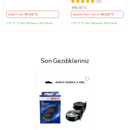
Nokta GRİ YÜZÜK)
38Cm
(1)
990
,00 TL
Sepet Fiyatı
891
,00 TL
Sepette %10 İndirim
891
,00 TL
170,77 TL'den Başlayan Taksitlerle
170,77 TL'den Başlayan Taksitlerle
Son Gezdikleriniz