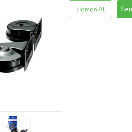
Sep
Hemen Al