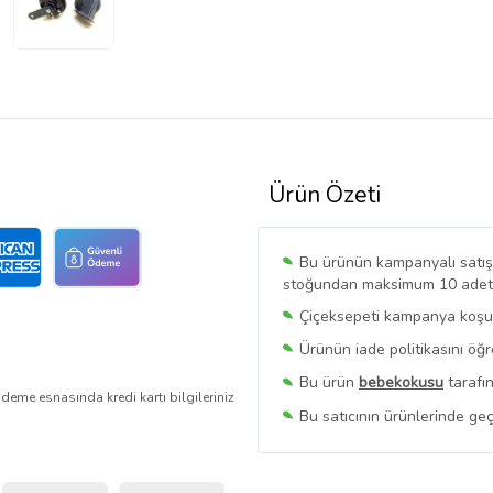
Ürün Özeti
Bu ürünün kampanyalı satışı 
stoğundan maksimum 10 adet sa
Çiçeksepeti kampanya koşull
Ürünün iade politikasını öğ
Bu ürün
bebekokusu
tarafın
deme esnasında kredi kartı bilgileriniz
Bu satıcının ürünlerinde geç
Bu Satıcının
Tüm Ürünlerini
Ürün sayfasında gördüğünüz f