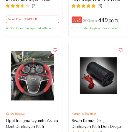
noktalı alkantra gri yüzüklü (
Kılıfı
(2)
(3)
38×10.5CM )
449
%25
Sepet Fiyatı
314
,91 TL
600
,00 TL
,00 TL
60,35 TL'den Başlayan Taksitlerle
86,05 TL'den Başlayan Taksitlerle
Kargo Bedava
Kargo ile Teslimat
Opel Insignia Uyumlu Araca
Siyah Kırmızı Dikiş
Özel Direksiyon Kılıfı
Direksiyon Kılıfı Deri Dikişli