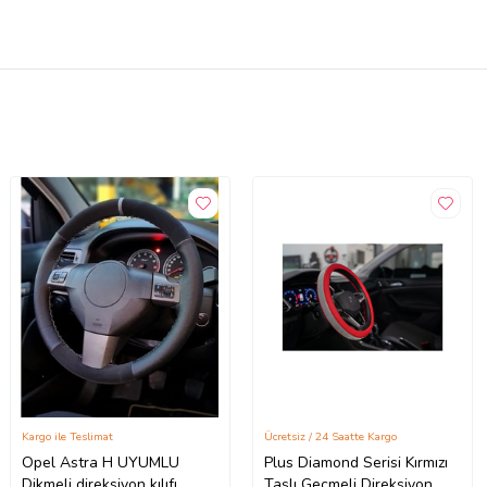
Kargo ile Teslimat
Ücretsiz / 24 Saatte Kargo
Opel Astra H UYUMLU
Plus Diamond Serisi Kırmızı
Dikmeli direksiyon kılıfı
Taşlı Geçmeli Direksiyon