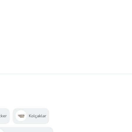
cker
Kolçaklar