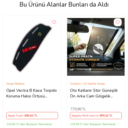
Bu Ürünü Alanlar Bunları da Aldı
Kargo Bedava
Ücretsiz / 24 Saatte Kargo
Opel Vectra B Kasa Torpido
Oto Katlanır Stor Güneşlik
Koruma Halısı Örtüsü
Ön Arka Cam Gölgelik
(1995-2002) Opel Kırmızı
Noktalı Otomatik Sürgülü
Tampon Çeki İpi
Güneş Koruyucu Araba Suv
779
,88 TL
Sepet Fiyatı
660
,00 TL
Sepette %16 İndirim
655
,10 TL
126,49 TL'den Başlayan Taksitlerle
125,56 TL'den Başlayan Taksitlerle