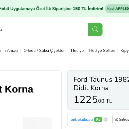
rim Amacı
Orkide / Saksı Çiçekleri
Hediye
Hediye Setleri
Kişi
Ford Taunus 198
Didit Korna
1225
,00 TL
bebekokusu
9,3
Satıcı