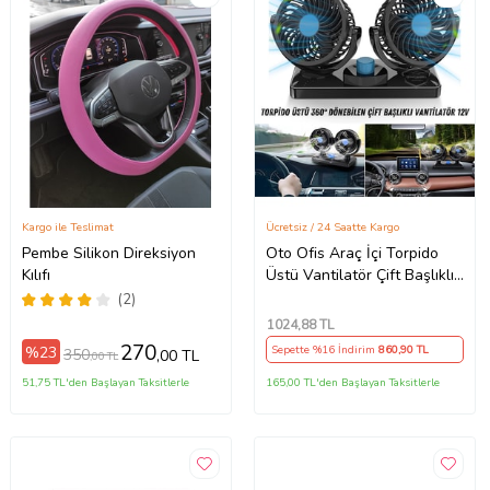
Kargo ile Teslimat
Ücretsiz / 24 Saatte Kargo
Pembe Silikon Direksiyon
Oto Ofis Araç İçi Torpido
Kılıfı
Üstü Vantilatör Çift Başlıklı
Çakmaklıklı Soğutucu Fan
(2)
360° Dönebilen 12V
1024
,88 TL
270
%23
Sepette %16 İndirim
860
,90 TL
350
,00 TL
,00 TL
51,75 TL'den Başlayan Taksitlerle
165,00 TL'den Başlayan Taksitlerle