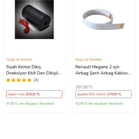
Kargo ile Teslimat
Kargo ile Teslimat
Siyah Kırmızı Dikiş
Renault Megane 2 için
Direksiyon Kılıfı Deri Dikişli
Airbag Şerit Airbag Kablosu
Direksiyon Kılıf Kokusuz Kılıf
7 PİN - 52 CM
(4)
307
,00 TL
Sepet Fiyatı
206
,10 TL
Sepette %10 İndirim
276
,30 TL
39,50 TL'den Başlayan Taksitlerle
52,95 TL'den Başlayan Taksitlerle