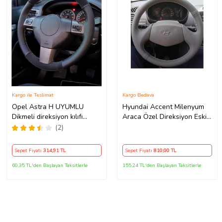
Kargo ile Teslimat
Kargo Bedava
Opel Astra H UYUMLU
Hyundai Accent Milenyum
Dikmeli direksiyon kılıfı
Araca Özel Direksiyon Eski
noktalı alkantra gri yüzüklü (
Kasa 2 Kollu
(2)
38×10.5CM )
Sepet Fiyatı
314
,91 TL
Sepet Fiyatı
810
,00 TL
60,35 TL'den Başlayan Taksitlerle
155,24 TL'den Başlayan Taksitlerle