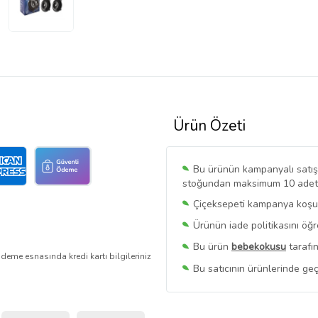
Ürün Özeti
Bu ürünün kampanyalı satışı 
stoğundan maksimum 10 adet sa
Çiçeksepeti kampanya koşull
Ürünün iade politikasını öğ
Bu ürün
bebekokusu
tarafın
deme esnasında kredi kartı bilgileriniz
Bu satıcının ürünlerinde geç
Bu Satıcının
Tüm Ürünlerini
Ürün sayfasında gördüğünüz f