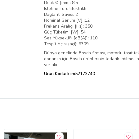
Delik Ø [mm]: 8,5
Isletme Türü:Elektrikli
Baglanti Sayısı: 2
Nominal Gerilim [V] :12
Frekans Aralığı [Hz]: 350
Güç Tüketimi [W]: 54
Ses Yüksekliği [dB(A)]: 110
Tespit Açısı (açi): 6309
Dünya genelinde Bosch firması, motorlu taşıt tek
donanım için Bosch ürünlerinin tedarik edilmesini,
yer alır.
Ürün Kodu:
kcm52173740