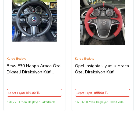
Kargo Bedava
Kargo Bedava
Bmw F30 Nappa Araca Özel
Opel Insignia Uyumlu Araca
Dikmeli Direksiyon Kılıfı
Özel Direksiyon Kılıfı
Isteğe Özel Sipariş
Yapmıyorum
Sepet Fiyatı
891
,00 TL
Sepet Fiyatı
855
,00 TL
170,77 TL'den Başlayan Taksitlerle
163,87 TL'den Başlayan Taksitlerle