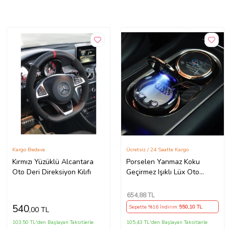
Kargo Bedava
Ücretsiz / 24 Saatte Kargo
Kırmızı Yüzüklü Alcantara
Porselen Yanmaz Koku
Oto Deri Direksiyon Kılıfı
Geçirmez Işıklı Lüx Oto
Küllük Dumansız Kapaklı
Spor Araç İçi Küllük Gold
654
,88 TL
540
Sepette %16 İndirim
550
,10 TL
,00 TL
103,50 TL'den Başlayan Taksitlerle
105,43 TL'den Başlayan Taksitlerle