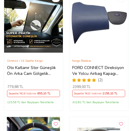
Ücretsiz / 24 Saatte Kargo
Kargo Bedava
Oto Katlanır Stor Güneşlik
FORD CONNECT Direksiyon
Ön Arka Cam Gölgelik
Ve Yolcu Airbag Kapagı
Noktalı Otomatik Sürgülü
Takım (2009-2014) İthal
(2)
Güneş Koruyucu Araba Suv
Üretim
779
,88 TL
2399
,00 TL
Sepette %16 İndirim
655
,10 TL
Sepette %10 İndirim
2159
,10 TL
125,56 TL'den Başlayan Taksitlerle
413,82 TL'den Başlayan Taksitlerle