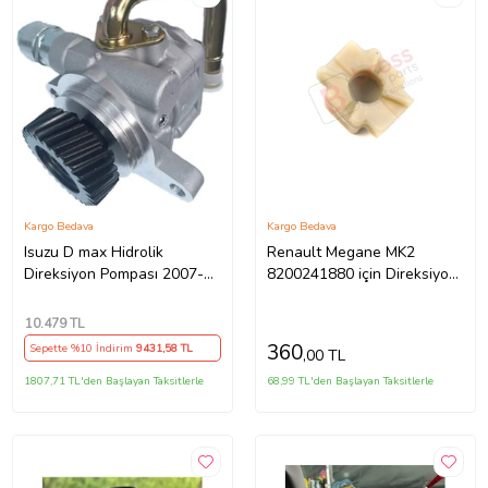
Kargo Bedava
Kargo Bedava
Isuzu D max Hidrolik
Renault Megane MK2
Direksiyon Pompası 2007-
8200241880 için Direksiyon
2011
Ayar Kolu Kilit Klips Plastiği
10.479
TL
360
Sepette %10 İndirim
9431
,58 TL
,00 TL
1807,71 TL'den Başlayan Taksitlerle
68,99 TL'den Başlayan Taksitlerle