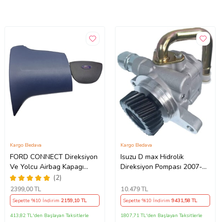
Kargo Bedava
Kargo Bedava
FORD CONNECT Direksiyon
Isuzu D max Hidrolik
Ve Yolcu Airbag Kapagı
Direksiyon Pompası 2007-
Takım (2009-2014) İthal
2011
(2)
Üretim
2399
,00 TL
10.479
TL
Sepette %10 İndirim
2159
,10 TL
Sepette %10 İndirim
9431
,58 TL
413,82 TL'den Başlayan Taksitlerle
1807,71 TL'den Başlayan Taksitlerle