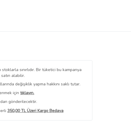
stoklarla sınırlıdır. Bir tüketici bu kampanya
tın alabilir.
arında değişiklik yapma hakkını saklı tutar.
renmek için
tıklayın.
dan gönderilecektir.
erli
350,00 TL Üzeri Kargo Bedava
 Görüntüle
iyat bilgileri, satıcı tarafından