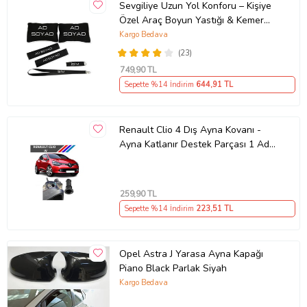
Sevgiliye Uzun Yol Konforu – Kişiye
Özel Araç Boyun Yastığı & Kemer
Pedi Hediye Seti
Kargo Bedava
(23)
749
,90 TL
Sepette %14 İndirim
644
,91 TL
Renault Clio 4 Dış Ayna Kovanı -
Ayna Katlanır Destek Parçası 1 Adet
490307706 M3625
259
,90 TL
Sepette %14 İndirim
223
,51 TL
Opel Astra J Yarasa Ayna Kapağı
Piano Black Parlak Siyah
Kargo Bedava