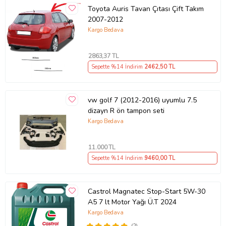
Toyota Auris Tavan Çıtası Çift Takım
2007-2012
Kargo Bedava
2863
,37 TL
Sepette %14 İndirim
2462
,50 TL
vw golf 7 (2012-2016) uyumlu 7.5
dizayn R ön tampon seti
Kargo Bedava
11.000
TL
Sepette %14 İndirim
9460
,00 TL
Castrol Magnatec Stop-Start 5W-30
A5 7 lt Motor Yağı Ü.T 2024
Kargo Bedava