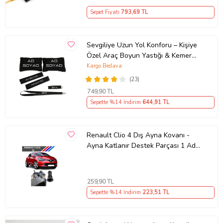
Sepet Fiyatı
793
,69 TL
Sevgiliye Uzun Yol Konforu – Kişiye
Özel Araç Boyun Yastığı & Kemer
Pedi Hediye Seti
Kargo Bedava
(23)
749
,90 TL
Sepette %14 İndirim
644
,91 TL
Renault Clio 4 Dış Ayna Kovanı -
Ayna Katlanır Destek Parçası 1 Adet
490307706 M3625
259
,90 TL
Sepette %14 İndirim
223
,51 TL