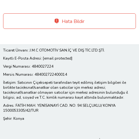
Hata Bildir
Ticaret Ünvanı: J.M.C OTOMOTİV SAN.İÇ VE DIŞ TİC.LTD.ŞTİ.
Kayıtlı E-Posta Adresi:
[email protected]
Vergi Numarası: 4840027224
Mersis Numarası: 484002722400014
İletişim: Satıcının Çiçeksepeti tarafından teyit edilmiş iletişim bilgileri ile
birlikte tacir/esnaf/sanatkar olan satıcılar için merkez adresi;
tacir/esnaf/sanatkar olmayan satıcılar için merkez adresinin bulunduğu il
bilgisi, ad, soyad ve T.C. kimlik numarası kayıt altında bulunmaktadır.
Adres: FATİH MAH. YENİSANAYİ CAD. NO: 94 SELÇUKLU/ KONYA
1500053305/42/TUR
Şehir: Konya