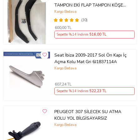
TAMPON EKİ FLAP TAMPON KÖŞESİ
TAKIM SAĞ SOL KAMPANYA ŞOKK
Kargo Bedava
FİYAT OEM
(30)
600
,00 TL
Sepette %14 İndirim
516
,00 TL
Seat İbiza 2009-2017 Sol Ön Kapı İç
Açma Kolu Mat Gri 6J1837114A
Kargo Bedava
607
,24 TL
Sepette %14 İndirim
522
,23 TL
PEUGEOT 307 SİLECEK SU ATMA
KOLU YOL BİLGİSAYARSIZ
Kargo Bedava