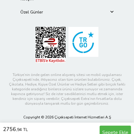
Özel Günler
Türkiye’nin önde gelen online alışveriş sitesi ve mobil uygulaması
Çiçeksepeti’nde, ihtiyacınız olan tüm ürünleri bulabilirsiniz. Çiçek,
Çikolata, Hediye, Kişiye Özel Ürünler ve Hediye Setleri gibi birçok farklı
kategoride aradığınız binlerce ürünü sizlere sunuyor ve zamanında
kapınıza getiriyoruz! Siz de ister sevdiklerinizi mutlu etmek için, ister
kendiniz için sipariş verebilir; Çiçeksepeti Extra’nın fırsatlarla dolu
dünyasıyla tanışarak mutlu bir gün geçirebilirsiniz.
Copyright © 2026 Çiçeksepeti İnternet Hizmetleri A.Ş
2756
,94 TL
Sepete Ekle