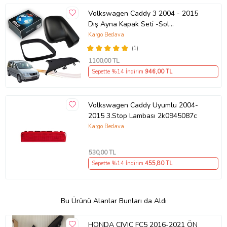
Volkswagen Caddy 3 2004 - 2015
Dış Ayna Kapak Seti -Sol
7E18575289 B9
Kargo Bedava
(1)
1100
,00 TL
Sepette %14 İndirim
946
,00 TL
Volkswagen Caddy Uyumlu 2004-
2015 3.Stop Lambası 2k0945087c
Kargo Bedava
530
,00 TL
Sepette %14 İndirim
455
,80 TL
Bu Ürünü Alanlar Bunları da Aldı
HONDA CIVIC FC5 2016-2021 ÖN