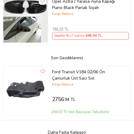
Opel Astra J Yarasa Ayna Kapağı
Piano Black Parlak Siyah
Kargo Bedava
781
,25 TL
Sepette %17 İndirim
648
,44 TL
Son Gezdikleriniz
Ford Transit V184 02/06 Ön
Çamurluk Üst Sacı Sol
Kargo Bedava
2756
,94 TL
294,07 TL'den Başlayan Taksitlerle
Daha Fazla Kategori