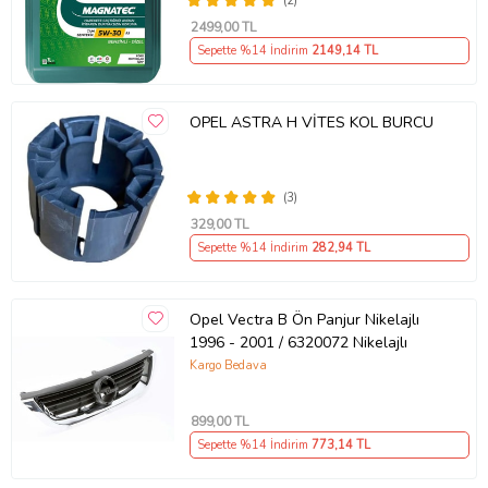
(2)
2499
,00 TL
Sepette %14 İndirim
2149
,14 TL
OPEL ASTRA H VİTES KOL BURCU
(3)
329
,00 TL
Sepette %14 İndirim
282
,94 TL
Opel Vectra B Ön Panjur Nikelajlı
1996 - 2001 / 6320072 Nikelajlı
Kargo Bedava
899
,00 TL
Sepette %14 İndirim
773
,14 TL