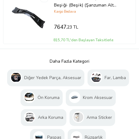
Beşi·ği· (Beşi·k) (Şanzuman Alt
Traversi·)
Kargo Bedava
7647
,23 TL
815,70 TL'den Başlayan Taksitlerle
Daha Fazla Kategori
Diğer Yedek Parça, Aksesuar
Far, Lamba
Ön Koruma
Krom Aksesuar
Arka Koruma
Arma Sticker
Paspas
Rüzgarlık