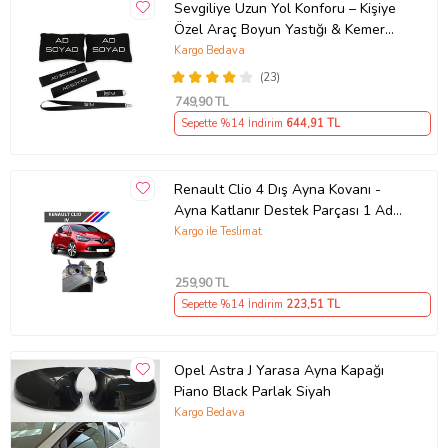
Sevgiliye Uzun Yol Konforu – Kişiye
Özel Araç Boyun Yastığı & Kemer
Pedi Hediye Seti
Kargo Bedava
(23)
749
,90 TL
Sepette %14 İndirim
644
,91 TL
Renault Clio 4 Dış Ayna Kovanı -
Ayna Katlanır Destek Parçası 1 Adet
490307706 M3625
Kargo ile Teslimat
259
,90 TL
Sepette %14 İndirim
223
,51 TL
Opel Astra J Yarasa Ayna Kapağı
Piano Black Parlak Siyah
Kargo Bedava