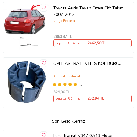
Toyota Auris Tavan Çıtası Çift Takım
2007-2012
Kargo Bedava
2863
,37 TL
Sepette %14 İndirim
2462
,50 TL
OPEL ASTRA H VİTES KOL BURCU
Kargo ile Teslimat
(3)
329
,00 TL
Sepette %14 İndirim
282
,94 TL
Son Gezdikleriniz
Ford Transit V347 07/13 Motor