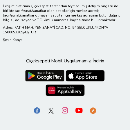
İletişim: Satıcının Çiçeksepeti tarafından teyit edilmiş iletişim bilgileri ile
birlikte tacir/esnaf/sanatkar olan satıcılar için merkez adresi;
tacir/esnaf/sanatkar olmayan satıcılar için merkez adresinin bulunduğu il
bilgisi, ad, soyad ve T.C. kimlik numarası kayıt altında bulunmaktadır.
Adres: FATİH MAH. YENİSANAYİ CAD. NO: 94 SELÇUKLU/ KONYA
1500053305/42/TUR
Şehir: Konya
Çiçeksepeti Mobil Uygulamamızı İndirin