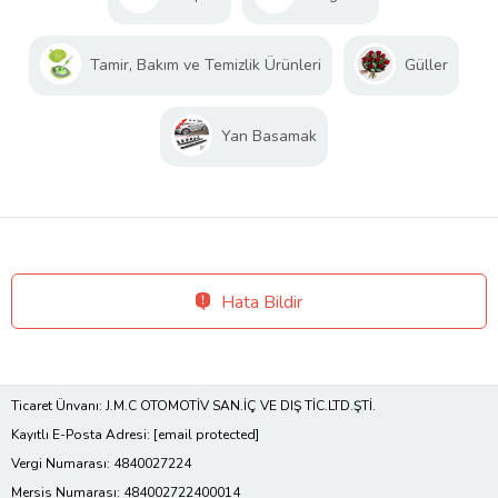
Tamir, Bakım ve Temizlik Ürünleri
Güller
Yan Basamak
Hata Bildir
Ticaret Ünvanı: J.M.C OTOMOTİV SAN.İÇ VE DIŞ TİC.LTD.ŞTİ.
Kayıtlı E-Posta Adresi:
[email protected]
Vergi Numarası: 4840027224
Mersis Numarası: 484002722400014