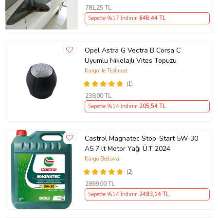
781
,25 TL
Sepette %17 İndirim
648
,44 TL
Opel Astra G Vectra B Corsa C
Uyumlu Nikelajlı Vites Topuzu
Kargo ile Teslimat
(1)
239
,00 TL
Sepette %14 İndirim
205
,54 TL
Castrol Magnatec Stop-Start 5W-30
A5 7 lt Motor Yağı Ü.T 2024
Kargo Bedava
(2)
2899
,00 TL
Sepette %14 İndirim
2493
,14 TL