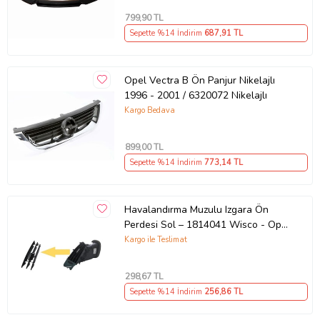
799
,90 TL
Sepette %14 İndirim
687
,91 TL
Opel Vectra B Ön Panjur Nikelajlı
1996 - 2001 / 6320072 Nikelajlı
Kargo Bedava
899
,00 TL
Sepette %14 İndirim
773
,14 TL
Havalandırma Muzulu Izgara Ön
Perdesi Sol – 1814041 Wisco - Opel
Astra J 11 Ve Sonrası Uyumlu
Kargo ile Teslimat
(Siyah)
298
,67 TL
Sepette %14 İndirim
256
,86 TL