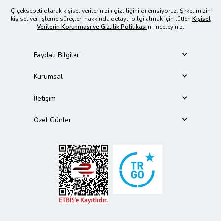
Çiçeksepeti olarak kişisel verilerinizin gizliliğini önemsiyoruz. Şirketimizin
kişisel veri işleme süreçleri hakkında detaylı bilgi almak için lütfen
Kişisel
Verilerin Korunması ve Gizlilik Politikası
’nı inceleyiniz.
Faydalı Bilgiler
Kurumsal
İletişim
Özel Günler