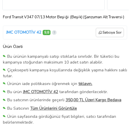
Ford Transit V347 07/13 Motor Beşi·ği· (Beşi·k) (Şanzuman Alt Traversi·)
JMC OTOMOTİV 42
9,8
Satıcıya Sor
Ürün Özeti
Bu ürünün kampanyalı satışı stoklarla sınırlıdır. Bir tüketici bu
kampanya stoğundan maksimum 10 adet satın alabilir.
Çiçeksepeti kampanya koşullarında değişiklik yapma hakkını saklı
tutar.
Ürünün iade politikasını öğrenmek için
tıklayın.
Bu ürün
JMC OTOMOTİV 42
tarafından gönderilecektir.
Bu satıcının ürünlerinde geçerli
350,00 TL Üzeri Kargo Bedava
Bu Satıcının
Tüm Ürünlerini Görüntüle
Ürün sayfasında gördüğünüz fiyat bilgileri, satıcı tarafından
belirlenmektedir.