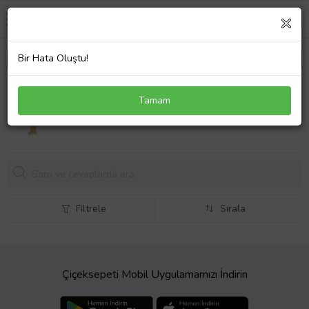
Bir Hata Oluştu!
Forentina Altın Kaplama Bisiklet Figürlü Bayan
Tamam
Bileklik PS3554
299,
99 TL
Filtrele
Sırala
Çiçeksepeti Mobil Uygulamamızı İndirin