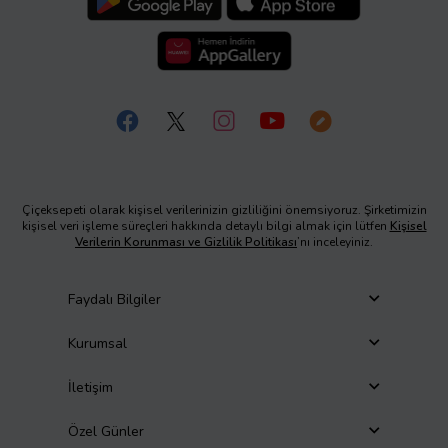
Çiçeksepeti olarak kişisel verilerinizin gizliliğini önemsiyoruz. Şirketimizin
kişisel veri işleme süreçleri hakkında detaylı bilgi almak için lütfen
Kişisel
Verilerin Korunması ve Gizlilik Politikası
’nı inceleyiniz.
Faydalı Bilgiler
Kurumsal
İletişim
Özel Günler