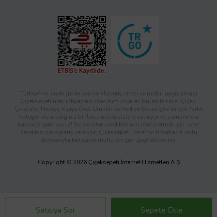
Türkiye’nin önde gelen online alışveriş sitesi ve mobil uygulaması
Çiçeksepeti’nde, ihtiyacınız olan tüm ürünleri bulabilirsiniz. Çiçek,
Çikolata, Hediye, Kişiye Özel Ürünler ve Hediye Setleri gibi birçok farklı
kategoride aradığınız binlerce ürünü sizlere sunuyor ve zamanında
kapınıza getiriyoruz! Siz de ister sevdiklerinizi mutlu etmek için, ister
kendiniz için sipariş verebilir; Çiçeksepeti Extra’nın fırsatlarla dolu
dünyasıyla tanışarak mutlu bir gün geçirebilirsiniz.
Copyright © 2026 Çiçeksepeti İnternet Hizmetleri A.Ş
Satıcıya Sor
Sepete Ekle