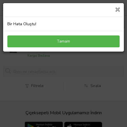
Bir Hata Oluştu!
Fortel Z206 2 Harici 6 Dahili PBX USB Telefon
Tamam
Santral Robot Özellikli
9900,
00 TL
Kargo Bedava
Filtrele
Sırala
Çiçeksepeti Mobil Uygulamamızı İndirin