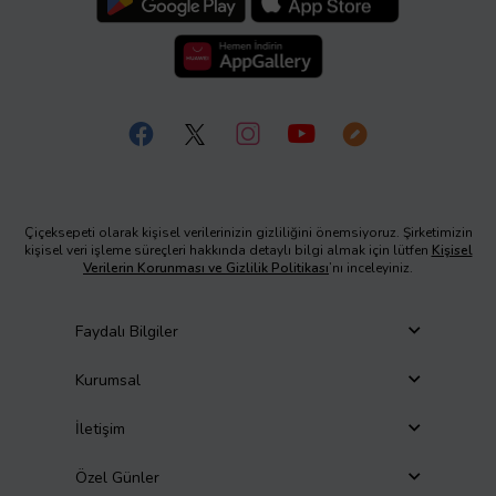
Çiçeksepeti olarak kişisel verilerinizin gizliliğini önemsiyoruz. Şirketimizin
kişisel veri işleme süreçleri hakkında detaylı bilgi almak için lütfen
Kişisel
Verilerin Korunması ve Gizlilik Politikası
’nı inceleyiniz.
Faydalı Bilgiler
Kurumsal
İletişim
Özel Günler