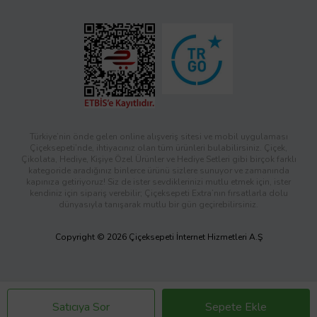
Türkiye’nin önde gelen online alışveriş sitesi ve mobil uygulaması
Çiçeksepeti’nde, ihtiyacınız olan tüm ürünleri bulabilirsiniz. Çiçek,
Çikolata, Hediye, Kişiye Özel Ürünler ve Hediye Setleri gibi birçok farklı
kategoride aradığınız binlerce ürünü sizlere sunuyor ve zamanında
kapınıza getiriyoruz! Siz de ister sevdiklerinizi mutlu etmek için, ister
kendiniz için sipariş verebilir; Çiçeksepeti Extra’nın fırsatlarla dolu
dünyasıyla tanışarak mutlu bir gün geçirebilirsiniz.
Copyright © 2026 Çiçeksepeti İnternet Hizmetleri A.Ş
Satıcıya Sor
Sepete Ekle