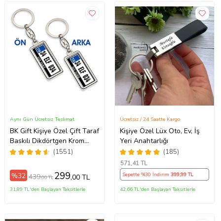
Aynı Gün Ücretsiz Teslimat
Ücretsiz / 24 Saatte Kargo
BK Gift Kişiye Özel Çift Taraf
Kişiye Özel Lüx Oto, Ev, İş
Baskılı Dikdörtgen Krom
Yeri Anahtarlığı
Plaka Anahtarlık, Babaya
(1551)
(185)
Hediye, Sevgiliye, Arkadaşa
571
,41 TL
Hediye, Doğum Günü
299
%32
Sepette %30 İndirim
399
,99 TL
439
,00 TL
,00 TL
Hediyesi
31,89 TL'den Başlayan Taksitlerle
42,66 TL'den Başlayan Taksitlerle