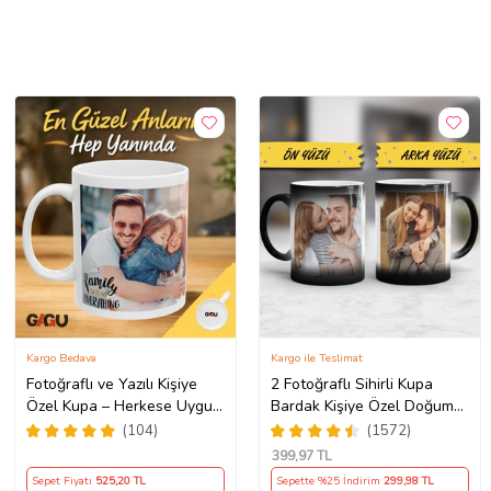
Kargo Bedava
Kargo ile Teslimat
Fotoğraflı ve Yazılı Kişiye
2 Fotoğraflı Sihirli Kupa
Özel Kupa – Herkese Uygun
Bardak Kişiye Özel Doğum
Anlamlı Hediye Porselen
Günü Hediyesi Sevgiliye
(104)
(1572)
Baskılı Kupa (Beyaz)
Hediye Anneye Babaya
399
,97 TL
Ablaya Abiye Kız Erkek
Sepet Fiyatı
525
,20 TL
Sepette %25 İndirim
299
,98 TL