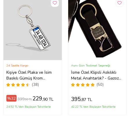
24 Saatte Kargo
Aynı Gün Teslimat Seçeneği
Kişiye Özel Plaka ve İsim
İsme Özel Klipsli Askılıklı
Baskılı Gümüş Krom
Metal Anahtarlık? - Gazoz
Anahtarlık
Açacağı
(38)
(50)
229
395
%32
339
,90 TL
,87 TL
,90 TL
24,52 TL'den Başlayan Taksitlerle
42,22 TL'den Başlayan Taksitlerle