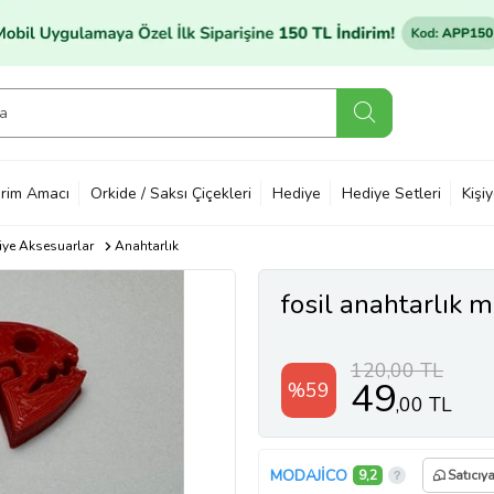
rim Amacı
Orkide / Saksı Çiçekleri
Hediye
Hediye Setleri
Kişi
ye Aksesuarlar
Anahtarlık
fosil anahtarlık m
120,00 TL
49
%59
,00 TL
MODAJİCO
9,2
Satıcıy