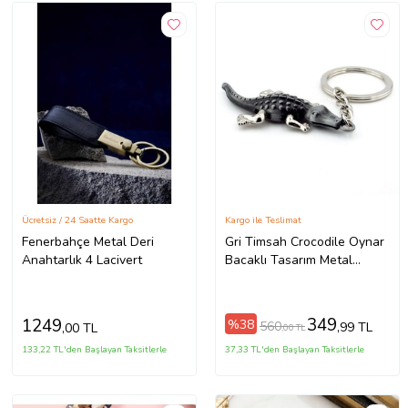
Ücretsiz / 24 Saatte Kargo
Kargo ile Teslimat
Fenerbahçe Metal Deri
Gri Timsah Crocodile Oynar
Anahtarlık 4 Lacivert
Bacaklı Tasarım Metal
Anahtarlık KC016
349
1249
%38
560
,99 TL
,00 TL
,00 TL
133,22 TL'den Başlayan Taksitlerle
37,33 TL'den Başlayan Taksitlerle