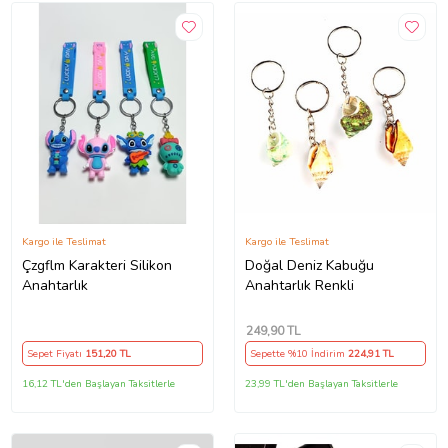
Kargo ile Teslimat
Kargo ile Teslimat
Çzgflm Karakteri Silikon
Doğal Deniz Kabuğu
Anahtarlık
Anahtarlık Renkli
249
,90 TL
Sepet Fiyatı
151
,20 TL
Sepette %10 İndirim
224
,91 TL
16,12 TL'den Başlayan Taksitlerle
23,99 TL'den Başlayan Taksitlerle