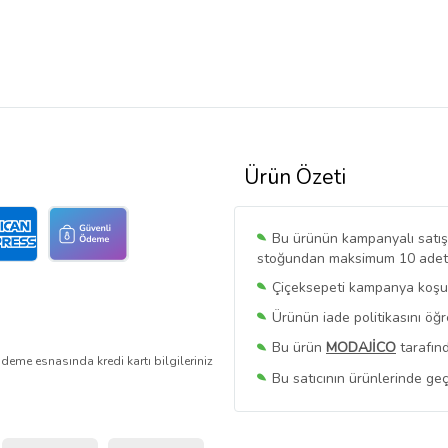
Ürün Özeti
Bu ürünün kampanyalı satışı 
stoğundan maksimum 10 adet sa
Çiçeksepeti kampanya koşull
Ürünün iade politikasını öğ
Bu ürün
MODAJİCO
tarafınd
deme esnasında kredi kartı bilgileriniz
Bu satıcının ürünlerinde geç
Bu Satıcının
Tüm Ürünlerini
Ürün sayfasında gördüğünüz f