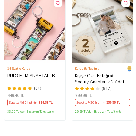
24 Saatte Kargo
Kargo ile Teslimat
RULO FİLM ANAHTARLIK
Kişiye Özel Fotoğraflı
Spotify Anahtarlık 2 Adet
(84)
(817)
449
,40 TL
299
,99 TL
Sepette %30 İndirim
314
,58 TL
Sepette %20 İndirim
239
,99 TL
33,55 TL'den Başlayan Taksitlerle
25,59 TL'den Başlayan Taksitlerle