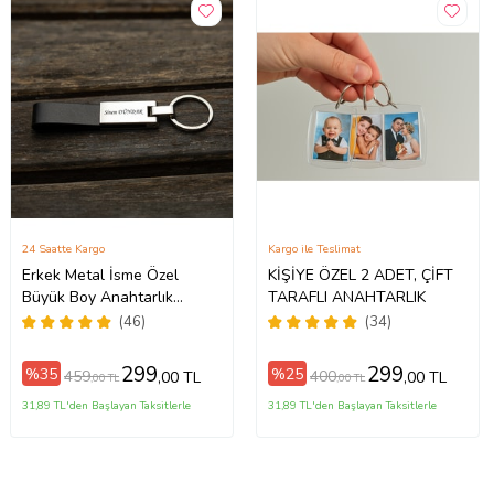
24 Saatte Kargo
Kargo ile Teslimat
Erkek Metal İsme Özel
KİŞİYE ÖZEL 2 ADET, ÇİFT
Büyük Boy Anahtarlık
TARAFLI ANAHTARLIK
Kutulu
(46)
(34)
299
299
%35
%25
459
400
,00 TL
,00 TL
,00 TL
,00 TL
31,89 TL'den Başlayan Taksitlerle
31,89 TL'den Başlayan Taksitlerle