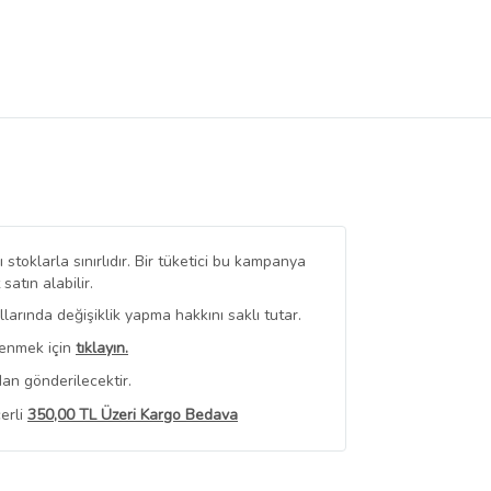
stoklarla sınırlıdır. Bir tüketici bu kampanya
tın alabilir.
arında değişiklik yapma hakkını saklı tutar.
renmek için
tıklayın.
an gönderilecektir.
erli
350,00 TL Üzeri Kargo Bedava
 Görüntüle
iyat bilgileri, satıcı tarafından