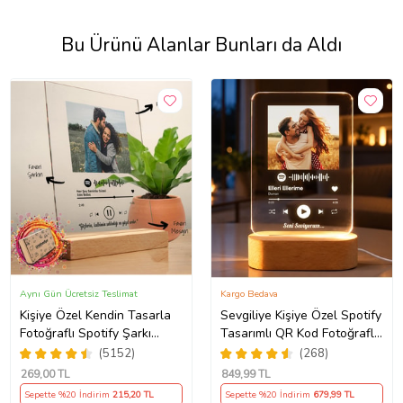
Bu Ürünü Alanlar Bunları da Aldı
Aynı Gün Ücretsiz Teslimat
Kargo Bedava
Kişiye Özel Kendin Tasarla
Sevgiliye Kişiye Özel Spotify
Fotoğraflı Spotify Şarkı
Tasarımlı QR Kod Fotoğraflı
Barkodlu Masaüstü Plak
LED Gece Lambası Ahşap
(5152)
(268)
Fotoğraf Çerçevesi
Kaideli Hediye
269
,00 TL
849
,99 TL
Sepette %20 İndirim
215
,20 TL
Sepette %20 İndirim
679
,99 TL