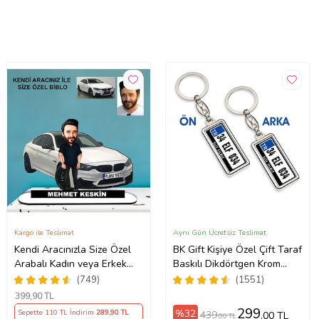
Kargo ile Teslimat
Aynı Gün Ücretsiz Teslimat
Kendi Aracınızla Size Özel
BK Gift Kişiye Özel Çift Taraf
Arabalı Kadın veya Erkek
Baskılı Dikdörtgen Krom
Tasarımlı Karikatür Biblo ,
Plaka Anahtarlık, Babaya
(749)
(1551)
Babalar Günü Hediyesi,
Hediye, Sevgiliye, Arkadaşa
399
,90 TL
Erkeğe Hediye, Rent A Car
Hediye, Doğum Günü
299
%32
Sepette 110 TL İndirim
289
,90 TL
439
,00 TL
,00 TL