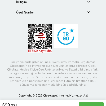
İletişim
Özel Günler
Türkiye’nin önde gelen online alışveriş sitesi ve mobil uygulaması
Çiçeksepeti’nde, ihtiyacınız olan tüm ürünleri bulabilirsiniz. Çiçek,
Çikolata, Hediye, Kişiye Özel Ürünler ve Hediye Setleri gibi birçok farklı
kategoride aradığınız binlerce ürünü sizlere sunuyor ve zamanında
kapınıza getiriyoruz! Siz de ister sevdiklerinizi mutlu etmek için, ister
kendiniz için sipariş verebilir; Çiçeksepeti Extra’nın fırsatlarla dolu
dünyasıyla tanışarak mutlu bir gün geçirebilirsiniz.
Copyright © 2026 Çiçeksepeti İnternet Hizmetleri A.Ş
699
,00 TL