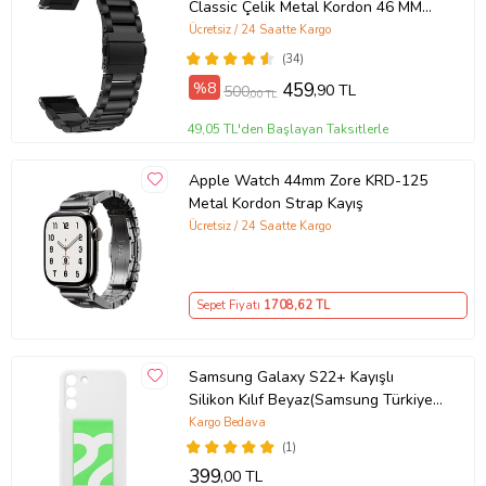
Classic Çelik Metal Kordon 46 MM
(Siyah)
Ücretsiz / 24 Saatte Kargo
(34)
%8
459
,90 TL
500
,00 TL
49,05 TL'den Başlayan Taksitlerle
Apple Watch 44mm Zore KRD-125
Metal Kordon Strap Kayış
Ücretsiz / 24 Saatte Kargo
Sepet Fiyatı
1708
,62 TL
Samsung Galaxy S22+ Kayışlı
Silikon Kılıf Beyaz(Samsung Türkiye
Garantili)
Kargo Bedava
(1)
399
,00 TL