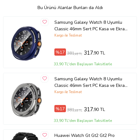
Bu Ürünü Alanlar Bunları da Aldı
Samsung Galaxy Watch 8 Uyumlu
Classic 46mm Sert PC Kasa ve Ekran
Koruyucu Zore Watch Gard 39
Kargo ile Teslimat
(Lacivert)
%17
317
,90 TL
381
,48 TL
33,90 TL'den Başlayan Taksitlerle
Samsung Galaxy Watch 8 Uyumlu
Classic 46mm Sert PC Kasa ve Ekran
Koruyucu Zore Watch Gard 39 (Koyu
Kargo ile Teslimat
Gri)
%17
317
,90 TL
381
,48 TL
33,90 TL'den Başlayan Taksitlerle
Huawei Watch Gt Gt2 Gt2 Pro