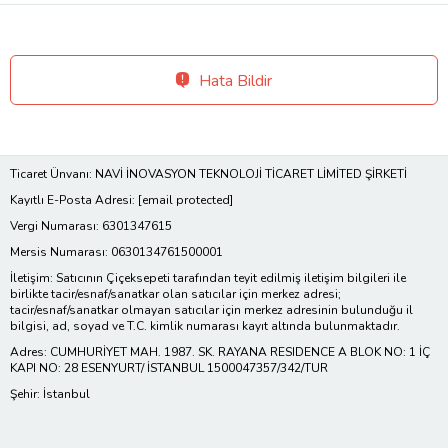
Hata Bildir
Ticaret Ünvanı: NAVİ İNOVASYON TEKNOLOJİ TİCARET LİMİTED ŞİRKETİ
Kayıtlı E-Posta Adresi:
[email protected]
Vergi Numarası: 6301347615
Mersis Numarası: 0630134761500001
İletişim: Satıcının Çiçeksepeti tarafından teyit edilmiş iletişim bilgileri ile
birlikte tacir/esnaf/sanatkar olan satıcılar için merkez adresi;
tacir/esnaf/sanatkar olmayan satıcılar için merkez adresinin bulunduğu il
bilgisi, ad, soyad ve T.C. kimlik numarası kayıt altında bulunmaktadır.
Adres: CUMHURİYET MAH. 1987. SK. RAYANA RESIDENCE A BLOK NO: 1 İÇ
KAPI NO: 28 ESENYURT/ İSTANBUL 1500047357/342/TUR
Şehir: İstanbul