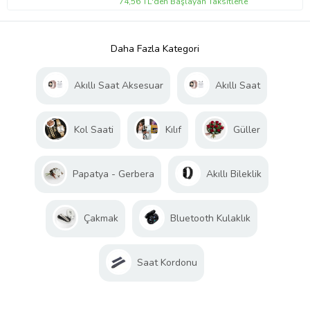
74,56 TL'den Başlayan Taksitlerle
Daha Fazla Kategori
Akıllı Saat Aksesuar
Akıllı Saat
Kol Saati
Kılıf
Güller
Papatya - Gerbera
Akıllı Bileklik
Çakmak
Bluetooth Kulaklık
Saat Kordonu