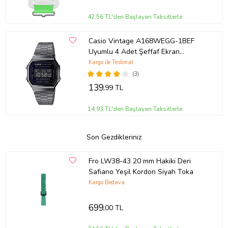
42,56 TL'den Başlayan Taksitlerle
Casio Vintage A168WEGG-1BEF
Uyumlu 4 Adet Şeffaf Ekran
koruyucu Nano Jelatin
Kargo ile Teslimat
(3)
139
,99 TL
14,93 TL'den Başlayan Taksitlerle
Son Gezdikleriniz
Fro LW38-43 20 mm Hakiki Deri
Safiano Yeşil Kordon Siyah Toka
Kargo Bedava
699
,00 TL