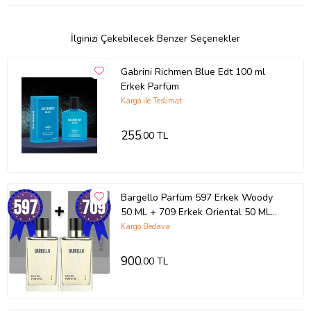
İlginizi Çekebilecek Benzer Seçenekler
Gabrini Richmen Blue Edt 100 ml
Erkek Parfüm
Kargo ile Teslimat
255
,00 TL
Bargello Parfüm 597 Erkek Woody
50 ML + 709 Erkek Oriental 50 ML
EDP
Kargo Bedava
900
,00 TL