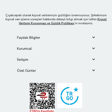
Çiçeksepeti olarak kişisel verilerinizin gizliliğini önemsiyoruz. Şirketimizin
kişisel veri işleme süreçleri hakkında detaylı bilgi almak için lütfen
Kişisel
Verilerin Korunması ve Gizlilik Politikası
’nı inceleyiniz.
Faydalı Bilgiler
Kurumsal
İletişim
Özel Günler