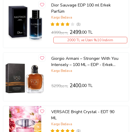
Dior Sauvage EDP 100 ml Erkek
Parfüm
Kargo Bedava
(1)
2499
,00 TL
4999
,00 TL
2000 TL ve Üzeri %10 İndirim
Giorgio Armani – Stronger With You
Intensely – 100 ML – EDP - Erkek
parfümü
Kargo Bedava
2400
,00 TL
5299
,00 TL
VERSACE Bright Crystal - EDT 90
ML
Kargo Bedava
(1)