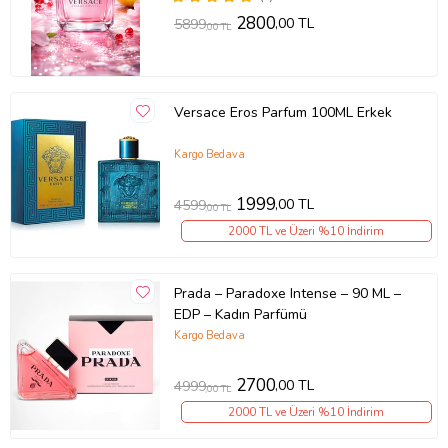
2800
,00 TL
5899
,00 TL
Versace Eros Parfum 100ML Erkek
Kargo Bedava
1999
,00 TL
4599
,00 TL
2000 TL ve Üzeri %10 İndirim
Prada – Paradoxe Intense – 90 ML –
EDP – Kadın Parfümü
Kargo Bedava
2700
,00 TL
4999
,00 TL
2000 TL ve Üzeri %10 İndirim