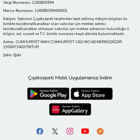
Vergi Numarası: 1260803994
Mersis Numarası: 126080399400001
İletişim: Satıcının Çiçeksepeti tarafından teyit edilmiş iletişim bilgileri ile
birlikte tacir/esnaf/sanatkar olan satıcılar için merkez adresi;
tacir/esnaf/sanatkar olmayan satıcılar için merkez adresinin bulunduğu il
bilgisi, ad, soyad ve T.C. kimlik numarası kayıt altında bulunmaktadır.
Adres: CUMHURİYET MAH.CUMHURİYET CAD.NO:60 MERKEZ/IĞDIR
1500073402/76/TUR
Şehir: Iğdır
Çiçeksepeti Mobil Uygulamamızı İndirin