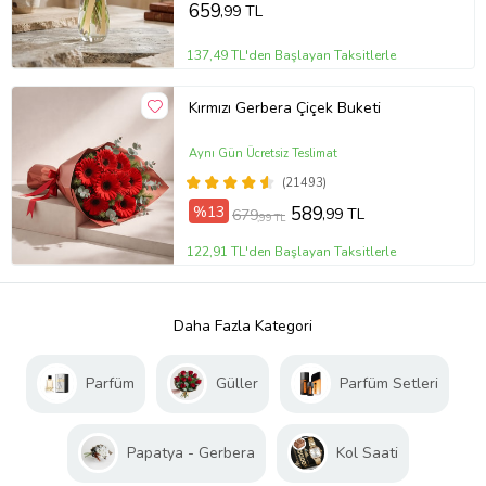
659
,99 TL
137,49 TL'den Başlayan Taksitlerle
Kırmızı Gerbera Çiçek Buketi
Aynı Gün Ücretsiz Teslimat
(21493)
%13
589
,99 TL
679
,99 TL
122,91 TL'den Başlayan Taksitlerle
Daha Fazla Kategori
Parfüm
Güller
Parfüm Setleri
Papatya - Gerbera
Kol Saati