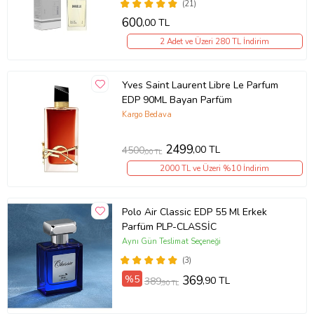
(21)
600
,00 TL
2 Adet ve Üzeri 280 TL İndirim
Yves Saint Laurent Libre Le Parfum
EDP 90ML Bayan Parfüm
Kargo Bedava
2499
,00 TL
4500
,00 TL
2000 TL ve Üzeri %10 İndirim
Polo Air Classic EDP 55 Ml Erkek
Parfüm PLP-CLASSİC
Aynı Gün Teslimat Seçeneği
(3)
%5
369
,90 TL
389
,90 TL