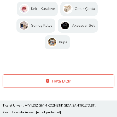
Kek - Kurabiye
Omuz Çanta
Gümüş Kolye
Aksesuar Seti
Kupa
Hata Bildir
Ticaret Ünvanı: AYYILDIZ GİYİM KOZMETİK GIDA SAN.TİC.LTD.ŞTİ.
Kayıtlı E-Posta Adresi:
[email protected]