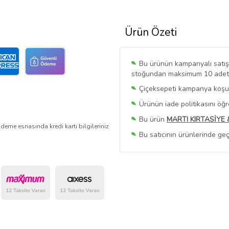
Ürün Özeti
Bu ürünün kampanyalı satışı 
stoğundan maksimum 10 adet sa
Çiçeksepeti kampanya koşull
Ürünün iade politikasını öğ
Bu ürün
MARTI KIRTASİYE
deme esnasında kredi kartı bilgileriniz
Bu satıcının ürünlerinde geç
Bu Satıcının
Tüm Ürünlerini
Ürün sayfasında gördüğünüz f
belirlenmektedir.