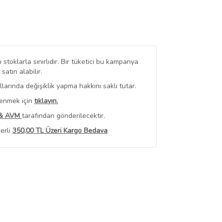
stoklarla sınırlıdır. Bir tüketici bu kampanya
tın alabilir.
arında değişiklik yapma hakkını saklı tutar.
renmek için
tıklayın.
 & AVM
tarafından gönderilecektir.
erli
350,00 TL Üzeri Kargo Bedava
 Görüntüle
iyat bilgileri, satıcı tarafından