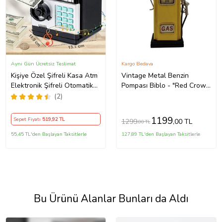
Aynı Gün Ücretsiz Teslimat
Kargo Bedava
Kişiye Özel Şifreli Kasa Atm
Vintage Metal Benzin
Elektronik Şifreli Otomatik
Pompası Biblo - "Red Crown
Siyah Kumbara
Gasoline" Sarı Retro
(2)
Dekoratif Kumbara
1199
Sepet Fiyatı
519
,92 TL
1299
,00 TL
,00 TL
55,45 TL'den Başlayan Taksitlerle
127,89 TL'den Başlayan Taksitlerle
Bu Ürünü Alanlar Bunları da Aldı