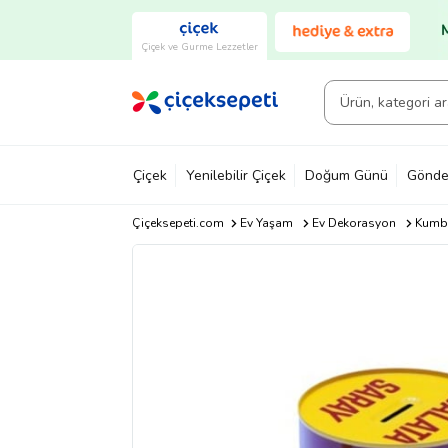
Çiçek ve Gurme Lezzetler
Çiçek
Yenilebilir Çiçek
Doğum Günü
Gönde
Çiçeksepeti.com
Ev Yaşam
Ev Dekorasyon
Kumb