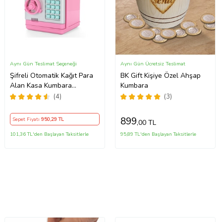
Aynı Gün Teslimat Seçeneği
Aynı Gün Ücretsiz Teslimat
Şifreli Otomatik Kağıt Para
BK Gift Kişiye Özel Ahşap
Alan Kasa Kumbara
Kumbara
Elektronik Atm (Pembe)
(4)
(3)
899
Sepet Fiyatı
950
,29 TL
,00 TL
101,36 TL'den Başlayan Taksitlerle
95,89 TL'den Başlayan Taksitlerle