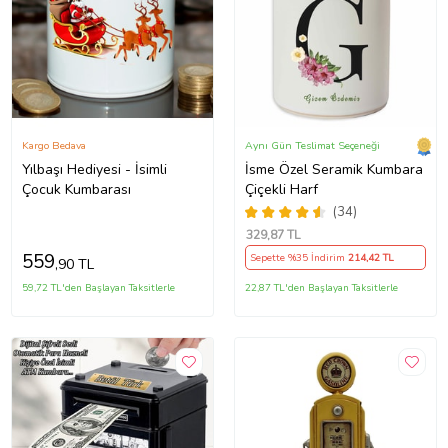
Kargo Bedava
Aynı Gün Teslimat Seçeneği
Yılbaşı Hediyesi - İsimli
İsme Özel Seramik Kumbara
Çocuk Kumbarası
Çiçekli Harf
(34)
329
,87 TL
559
Sepette %35 İndirim
214
,42 TL
,90 TL
59,72 TL'den Başlayan Taksitlerle
22,87 TL'den Başlayan Taksitlerle