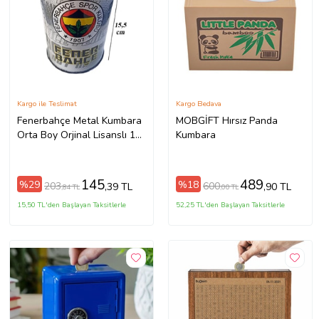
Kargo ile Teslimat
Kargo Bedava
Fenerbahçe Metal Kumbara
MOBGİFT Hırsız Panda
Orta Boy Orjinal Lisanslı 1
Kumbara
Adet FB Kumbara Taraftar
Kumbara Sarı Kanarya
11x15.5 cm
145
489
%29
%18
203
600
,39 TL
,90 TL
,84 TL
,00 TL
15,50 TL'den Başlayan Taksitlerle
52,25 TL'den Başlayan Taksitlerle