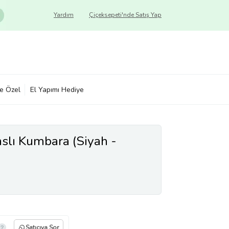
Yardım
Çiçeksepeti'nde Satış Yap
ye Özel
El Yapımı Hediye
nslı Kumbara (Siyah -
Satıcıya Sor