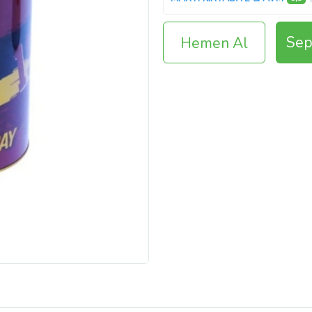
Sep
Hemen Al