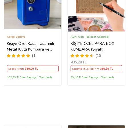
Kargo Bedava
Aynı Gün Teslimat Seçeneği
Kişiye Özel Kasa Tasarımlı
KİŞİYE ÖZEL PARA BOX
Metal Kilitli Kumbara ve
KUMBARA (Siyah)
Saklama Kutusu (Mavi)
(1)
(19)
435
,28 TL
Sepet Fiyatı
960
,00 TL
Sepette %15 İndirim
369
,99 TL
102,39 TL'den Başlayan Taksitlerle
39,46 TL'den Başlayan Taksitlerle