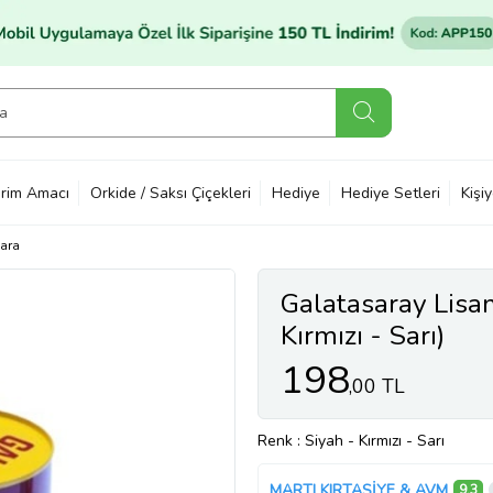
rim Amacı
Orkide / Saksı Çiçekleri
Hediye
Hediye Setleri
Kişi
ara
Galatasaray Lisa
Kırmızı - Sarı)
198
,00 TL
Renk
: Siyah - Kırmızı - Sarı
MARTI KIRTASİYE & AVM
9,3