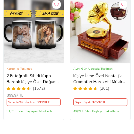
Kargo ile Teslimat
Aynı Gün Ücretsiz Teslimat
2 Fotoğraflı Sihirli Kupa
Kişiye İsme Özel Nostaljik
Bardak Kişiye Özel Doğum
Gramafon Hareketli Müzik
Günü Hediyesi Sevgiliye
Kutusu
(1572)
(261)
Hediye Anneye Babaya
399
,97 TL
Ablaya Abiye Kız Erkek
Sepette %25 İndirim
299
,98 TL
Sepet Fiyatı
375
,92 TL
Kardeşe Arkadaşa Resimli
Günü Yıl Dönümü Hediyesi
31,99 TL'den Başlayan Taksitlerle
40,09 TL'den Başlayan Taksitlerle