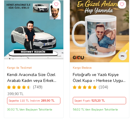
Kargo ile Teslimat
Kargo Bedava
Kendi Aracınızla Size Özel
Fotoğraflı ve Yazılı Kişiye
Arabalı Kadın veya Erkek
Özel Kupa – Herkese Uygun
Tasarımlı Karikatür Biblo ,
Anlamlı Hediye Porselen
(749)
(104)
Babalar Günü Hediyesi,
Baskılı Kupa (Beyaz)
399
,90 TL
Erkeğe Hediye, Rent A Car
Sepette 110 TL İndirim
289
,90 TL
Sepet Fiyatı
525
,20 TL
Hediyesi
30,92 TL'den Başlayan Taksitlerle
56,02 TL'den Başlayan Taksitlerle