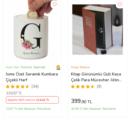
Aynı Gün Teslimat Seçeneği
Kargo Bedava
İsme Özel Seramik Kumbara
Kitap Görünümlü Gizli Kasa
Çiçekli Harf
Çelik Para Mücevher Altın
Kutu Kumbara (Bordo)
(34)
(9)
329
,87 TL
399
Sepette %35 İndirim
214
,42 TL
,90 TL
22,87 TL'den Başlayan Taksitlerle
42,65 TL'den Başlayan Taksitlerle