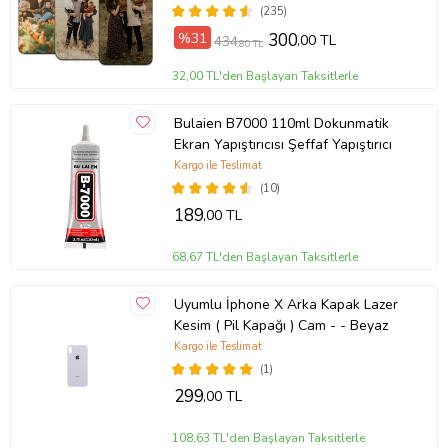
(235)
%31
300
,00 TL
434
,80 TL
32,00 TL'den Başlayan Taksitlerle
Bulaien B7000 110ml Dokunmatik
Ekran Yapıştırıcısı Şeffaf Yapıştırıcı
Kargo ile Teslimat
(10)
189
,00 TL
68,67 TL'den Başlayan Taksitlerle
Uyumlu İphone X Arka Kapak Lazer
Kesim ( Pil Kapağı ) Cam - - Beyaz
Kargo ile Teslimat
(1)
299
,00 TL
108,63 TL'den Başlayan Taksitlerle