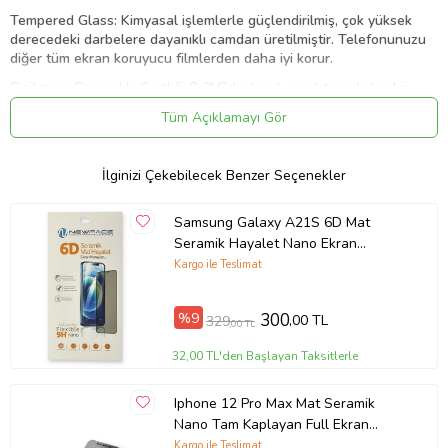
Tempered Glass: Kimyasal işlemlerle güçlendirilmiş, çok yüksek
derecedeki darbelere dayanıklı camdan üretilmiştir. Telefonunuzu
diğer tüm ekran koruyucu filmlerden daha iyi korur.
Çizilmeye Dayanıklı: Sertliği 8-9H?dir, bıçak, anahtar gibi keskin
objelerle bile çizilmez. Çok büyük darbelerde kırılarak (cam gibi
Tüm Açıklamayı Gör
parçalanmaz, tehlike oluşturmaz) darbeyi emerek telefonunuzun
ekranını korur.
İnce ve Dokunulur: Dokunmatik ekranın hassasiyetini kesinlikle
İlginizi Çekebilecek Benzer Seçenekler
etkilemez. Uzun süre ekranınızı korur. Çıkarmak istediğinizde
kolayca sökülebilir. Ekran üzerinde herhangi bir iz bırakmaz.
Tam Uyum: Hem uygulama kolaylığı hem de güçlü ekran koruması
Samsung Galaxy A21S 6D Mat
için cihazınızın ekran ölçülerine tam uyumludur.
Seramik Hayalet Nano Ekran
Koruyucu 240090
Kargo ile Teslimat
%9
300
,00 TL
329
Ürün Kodu:
kcm23098013
,00 TL
32,00 TL'den Başlayan Taksitlerle
Iphone 12 Pro Max Mat Seramik
Nano Tam Kaplayan Full Ekran
Koruyucu Siyah
Kargo ile Teslimat