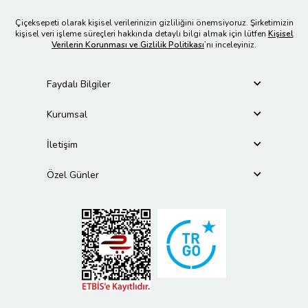
Çiçeksepeti olarak kişisel verilerinizin gizliliğini önemsiyoruz. Şirketimizin
kişisel veri işleme süreçleri hakkında detaylı bilgi almak için lütfen
Kişisel
Verilerin Korunması ve Gizlilik Politikası
’nı inceleyiniz.
Faydalı Bilgiler
Kurumsal
İletişim
Özel Günler