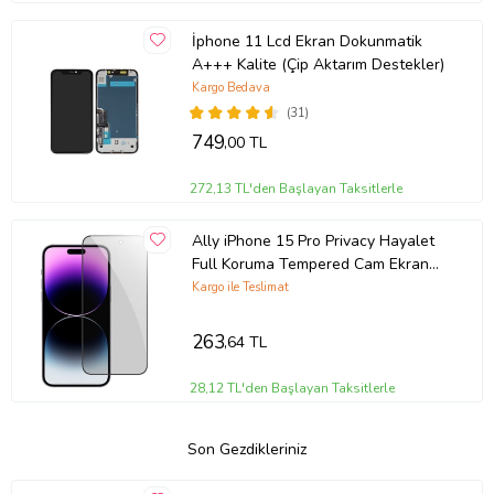
İphone 11 Lcd Ekran Dokunmatik
A+++ Kalite (Çip Aktarım Destekler)
Kargo Bedava
(31)
749
,00 TL
272,13 TL'den Başlayan Taksitlerle
Ally iPhone 15 Pro Privacy Hayalet
Full Koruma Tempered Cam Ekran
Koruyucu (Siyah)
Kargo ile Teslimat
263
,64 TL
28,12 TL'den Başlayan Taksitlerle
Son Gezdikleriniz