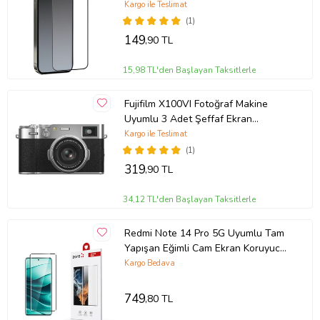
Kargo ile Teslimat
(1)
149
,90 TL
15,98 TL'den Başlayan Taksitlerle
Fujifilm X100VI Fotoğraf Makine
Uyumlu 3 Adet Şeffaf Ekran
koruyucu Nano Jelatin
Kargo ile Teslimat
(1)
319
,90 TL
34,12 TL'den Başlayan Taksitlerle
Redmi Note 14 Pro 5G Uyumlu Tam
Yapışan Eğimli Cam Ekran Koruyucu
(Siyah)
Kargo Bedava
749
,80 TL