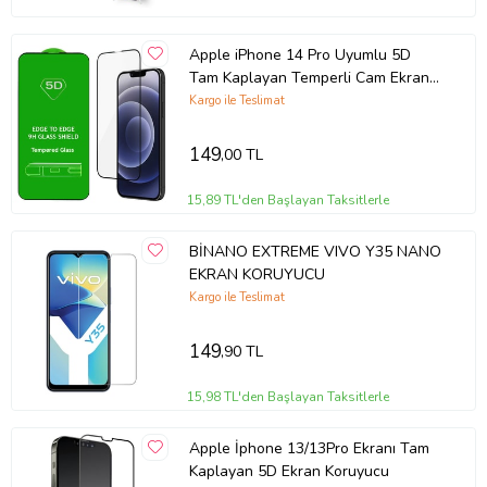
Apple iPhone 14 Pro Uyumlu 5D
Tam Kaplayan Temperli Cam Ekran
Koruyucu
Kargo ile Teslimat
149
,00 TL
15,89 TL'den Başlayan Taksitlerle
BİNANO EXTREME VIVO Y35 NANO
EKRAN KORUYUCU
Kargo ile Teslimat
149
,90 TL
15,98 TL'den Başlayan Taksitlerle
Apple İphone 13/13Pro Ekranı Tam
Kaplayan 5D Ekran Koruyucu