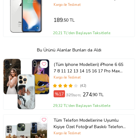
Nano MAT Jelatin
Kargo ile Teslimat
189
,50 TL
20,21 TL'den Başlayan Taksitlerle
Bu Ürünü Alanlar Bunları da Aldı
(Tüm Iphone Modelleri) iPhone 6 6S
7 8 11 12 13 14 15 16 17 Pro Max
Plus Mini Kişiye Özel Resimli
Kargo ile Teslimat
Fotoğraflı Kılıf
(42)
%17
274
,90 TL
329
,90 TL
29,32 TL'den Başlayan Taksitlerle
Tüm Telefon Modellerine Uyumlu
Kişiye Özel Fotoğraf Baskılı Telefon
Kılıfı
Kargo ile Teslimat