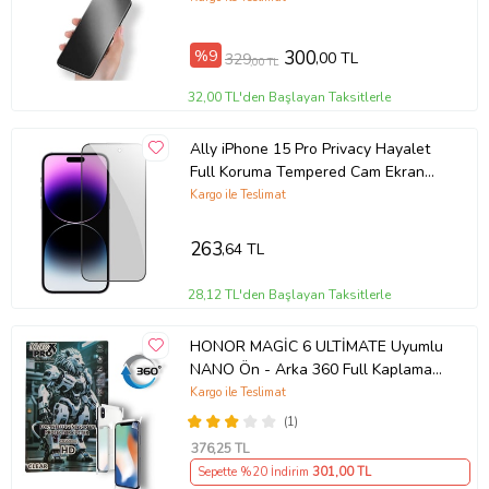
%9
300
,00 TL
329
,00 TL
32,00 TL'den Başlayan Taksitlerle
Ally iPhone 15 Pro Privacy Hayalet
Full Koruma Tempered Cam Ekran
Koruyucu (Siyah)
Kargo ile Teslimat
263
,64 TL
28,12 TL'den Başlayan Taksitlerle
HONOR MAGİC 6 ULTİMATE Uyumlu
NANO Ön - Arka 360 Full Kaplama
Hd Ekran Koruyucu Darbe Emici -
Kargo ile Teslimat
MAXXPRO
(1)
376
,25 TL
Sepette %20 İndirim
301
,00 TL