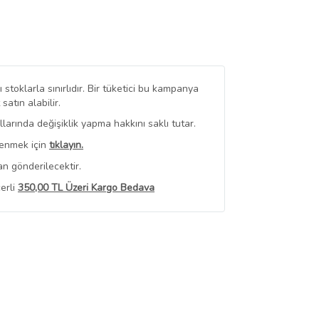
stoklarla sınırlıdır. Bir tüketici bu kampanya
tın alabilir.
arında değişiklik yapma hakkını saklı tutar.
renmek için
tıklayın.
n gönderilecektir.
erli
350,00 TL Üzeri Kargo Bedava
 Görüntüle
iyat bilgileri, satıcı tarafından