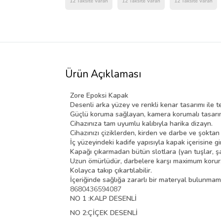
Ürün Açıklaması
Zore Epoksi Kapak
Desenli arka yüzey ve renkli kenar tasarımı ile t
Güçlü koruma sağlayan, kamera korumalı tasarı
Cihazınıza tam uyumlu kalıbıyla harika dizayn.
Cihazınızı çiziklerden, kirden ve darbe ve şokta
İç yüzeyindeki kadife yapısıyla kapak içerisine gir
Kapağı çıkarmadan bütün slotlara (yan tuşlar, şarj, 
Uzun ömürlüdür, darbelere karşı maximum korur
Kolayca takıp çıkartılabilir.
İçeriğinde sağlığa zararlı bir materyal bulunmam
8680436594087
NO 1 :KALP DESENLİ
NO 2:ÇİÇEK DESENLİ