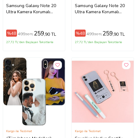
Samsung Galaxy Note 20
Samsung Galaxy Note 20
Ultra Kamera Korumalı
Ultra Kamera Korumalı
Kapak Renkli Desen
Kapak Renkli Desen
Tasarımlı Şeffaf Kılıf
Tasarımlı Şeffaf Kılıf
259
259
%48
%48
499
499
,90 TL
,90 TL
,90 TL
,90 TL
27,72 TL'den Başlayan Taksitlerle
27,72 TL'den Başlayan Taksitlerle
Kargo ile Teslimat
Kargo ile Teslimat