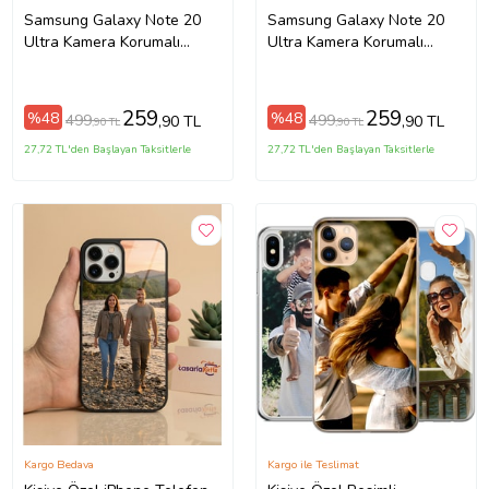
Samsung Galaxy Note 20
Samsung Galaxy Note 20
Ultra Kamera Korumalı
Ultra Kamera Korumalı
Kapak Renk Cümbüşü
Kapak Atatürk Tasarımlı
Tasarımlı Şeffaf Kılıf
Şeffaf Kılıf
259
259
%48
%48
499
499
,90 TL
,90 TL
,90 TL
,90 TL
27,72 TL'den Başlayan Taksitlerle
27,72 TL'den Başlayan Taksitlerle
Kargo Bedava
Kargo ile Teslimat