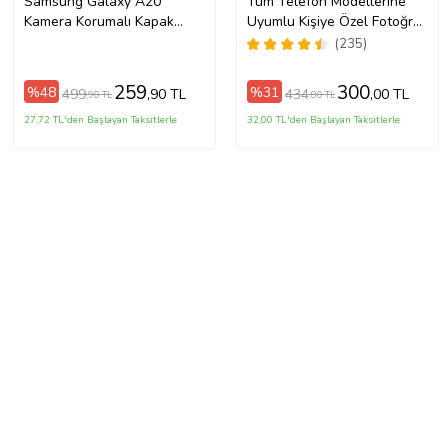
Samsung Galaxy A20
Tüm Telefon Modellerine
Kamera Korumalı Kapak
Uyumlu Kişiye Özel Fotoğraf
Renkli Desen Tasarımlı
Baskılı Telefon Kılıfı
(235)
Şeffaf Kılıf
259
300
%48
%31
499
434
,90 TL
,00 TL
,90 TL
,80 TL
27,72 TL'den Başlayan Taksitlerle
32,00 TL'den Başlayan Taksitlerle