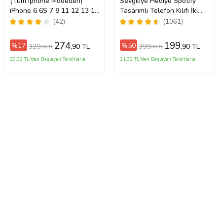
(Tüm Iphone Modelleri)
Sevgiliye Hediye Spotify
iPhone 6 6S 7 8 11 12 13 14
Tasarımlı Telefon Kılıfı İki
o/16ProMax/17/17Air/17Pro/17ProMax
15 16 17 Pro Max Plus Mini
Anahtarlık Hediyeli
(42)
(1061)
Kişiye Özel Resimli
Fotoğraflı Kılıf
274
199
%17
%50
329
399
,90 TL
,90 TL
,90 TL
,90 TL
29,32 TL'den Başlayan Taksitlerle
21,32 TL'den Başlayan Taksitlerle