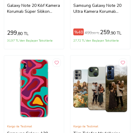
Galaxy Note 20 Kılıf Kamera
Samsung Galaxy Note 20
Korumalı Süper Silikon
Ultra Kamera Korumalı
(Renksiz)
Kapak Renk Cümbüşü
Tasarımlı Şeffaf Kılıf
259
299
%48
499
,90 TL
,80 TL
,90 TL
31,97 TL'den Başlayan Taksitlerle
27,72 TL'den Başlayan Taksitlerle
Kargo ile Teslimat
Kargo ile Teslimat