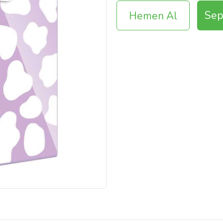
Sep
Hemen Al