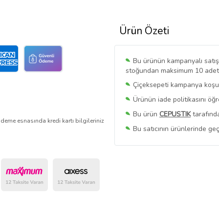
Ürün Özeti
Bu ürünün kampanyalı satışı 
stoğundan maksimum 10 adet sa
Çiçeksepeti kampanya koşull
Ürünün iade politikasını öğ
Bu ürün
CEPUSTIK
tarafında
deme esnasında kredi kartı bilgileriniz
Bu satıcının ürünlerinde geç
Bu Satıcının
Tüm Ürünlerini
Ürün sayfasında gördüğünüz f
belirlenmektedir.