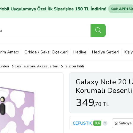
rim Amacı
Orkide / Saksı Çiçekleri
Hediye
Hediye Setleri
Kişi
ünleri
Cep Telefonu Aksesuarları
Telefon Kılıfı
Galaxy Note 20 Ul
Korumalı Desenli
349
,70 TL
CEPUSTIK
9,6
Satıcıya