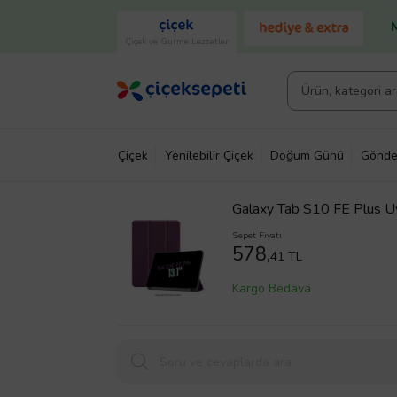
Çiçek ve Gurme Lezzetler
Çiçek
Yenilebilir Çiçek
Doğum Günü
Gönde
Galaxy Tab S10 FE Plus Uy
Tablet Kılıfı
Sepet Fiyatı
578,
41 TL
Kargo Bedava