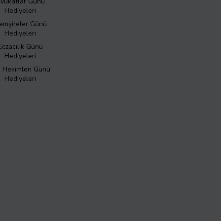
vukatlar Günü
Hediyeleri
emşireler Günü
Hediyeleri
Eczacılık Günü
Hediyeleri
ş Hekimleri Günü
Hediyeleri