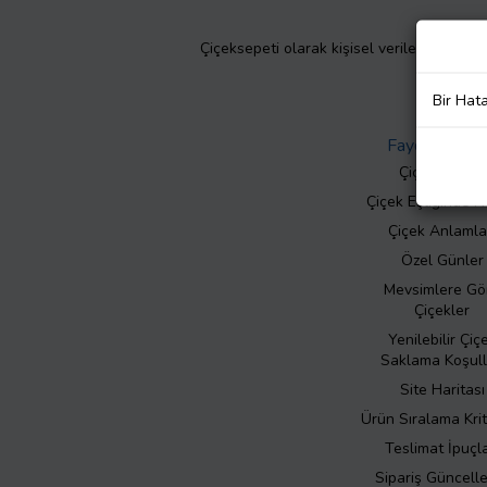
Çiçeksepeti olarak kişisel verilerinizin giz
Bir Hat
Faydalı Bilgil
Çiçek Bakımı
Çiçek Eşliğinde N
Çiçek Anlamla
Özel Günler
Mevsimlere Gö
Çiçekler
Yenilebilir Çiç
Saklama Koşull
Site Haritası
Ürün Sıralama Krit
Teslimat İpuçla
Sipariş Güncell