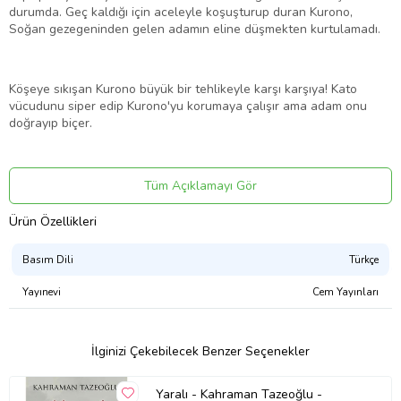
durumda. Geç kaldığı için aceleyle koşuşturup duran Kurono,
Soğan gezegeninden gelen adamın eline düşmekten kurtulamadı.
Köşeye sıkışan Kurono büyük bir tehlikeyle karşı karşıya! Kato
vücudunu siper edip Kurono'yu korumaya çalışır ama adam onu
doğrayıp biçer.
Acaba Kato'nun gösterdiği bu cesaretten etkilenen Kurono da Taze
Tüm Açıklamayı Gör
Soğan gezegeninden gelen adama karşı koymaya çalışacak mı
yoksa…
Ürün Özellikleri
Basım Dili
Türkçe
Ürün Adı: Gantz Cilt 2
Yayınevi
Cem Yayınları
Ürün Kodu: 9786059479066
İlginizi Çekebilecek Benzer Seçenekler
Yazar: Hiroya Oku
Yaralı - Kahraman Tazeoğlu -