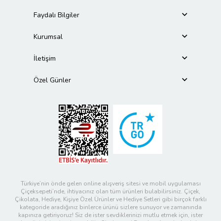
Faydalı Bilgiler
Kurumsal
İletişim
Özel Günler
Türkiye’nin önde gelen online alışveriş sitesi ve mobil uygulaması
Çiçeksepeti’nde, ihtiyacınız olan tüm ürünleri bulabilirsiniz. Çiçek,
Çikolata, Hediye, Kişiye Özel Ürünler ve Hediye Setleri gibi birçok farklı
kategoride aradığınız binlerce ürünü sizlere sunuyor ve zamanında
kapınıza getiriyoruz! Siz de ister sevdiklerinizi mutlu etmek için, ister