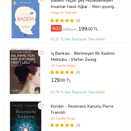
Badem; Hiçbir Şey Hissedemeyen
Insanlar Nasıl Ağlar - Won-pyung
Sohn - Peta Kitap
Kargo ile Teslimat
(3)
%20
199
,00 TL
249
,00 TL
21,22 TL'den Başlayan Taksitlerle
İş Bankası - Bilinmeyen Bir Kadının
Mektubu - Stefan Zweig
24 Saatte Kargo
(2)
129
,00 TL
13,76 TL'den Başlayan Taksitlerle
Koridor - Rezonans Kanunu Pıerre
Franckh
24 Saatte Kargo
(3)