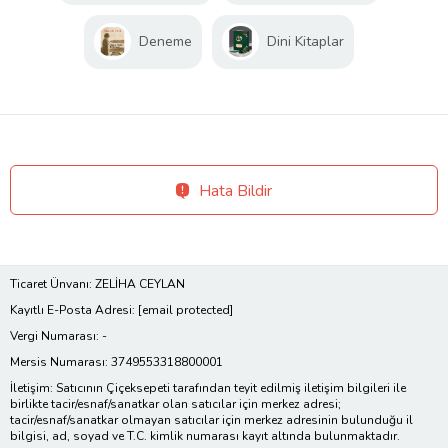
Deneme
Dini Kitaplar
Hata Bildir
Ticaret Ünvanı: ZELİHA CEYLAN
Kayıtlı E-Posta Adresi:
[email protected]
Vergi Numarası: -
Mersis Numarası: 3749553318800001
İletişim: Satıcının Çiçeksepeti tarafından teyit edilmiş iletişim bilgileri ile
birlikte tacir/esnaf/sanatkar olan satıcılar için merkez adresi;
tacir/esnaf/sanatkar olmayan satıcılar için merkez adresinin bulunduğu il
bilgisi, ad, soyad ve T.C. kimlik numarası kayıt altında bulunmaktadır.