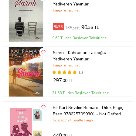
Basım Yılı: 2017
Yediveren Yayınları
Kargo ile Teslimat
Kapak Türü: Karton Kapak
%33
90
,36 TL
135
,54 TL
Sayfa Sayısı: 224
9,63 TL'den Başlayan Taksitlerle
Kağıt Cinsi: 2. Hamur
Simru - Kahraman Tazeoğlu -
Yediveren Yayınları
Çevirmen:
Kargo ile Teslimat
Ürün Kodu:
kcm2746351
(1)
297
,00 TL
31,68 TL'den Başlayan Taksitlerle
Bir Kürt Sevdim Romanı - Dilek Bilgiç
Esen 9786257099301 - Not Defterli
Seti (Renksiz)
Ücretsiz / 24 Saatte Kargo
440
,00 TL