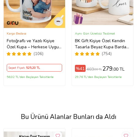
Kargo Bedava
Aynı Gün Ücretsiz Teslimat
Fotoğraflı ve Yazılı Kişiye
BK Gift Kişiye Özel Kendin
Özel Kupa – Herkese Uygun
Tasarla Beyaz Kupa Bardak,
Anlamlı Hediye Porselen
Sevgiliye Hediye, Arkadaşa
(106)
(754)
Baskılı Kupa (Beyaz)
Hediye, Doğum Günü
Hediyesi
279
%41
Sepet Fiyatı
525
,20 TL
469
,00 TL
,00 TL
56,02 TL'den Başlayan Taksitlerle
29,76 TL'den Başlayan Taksitlerle
Bu Ürünü Alanlar Bunları da Aldı