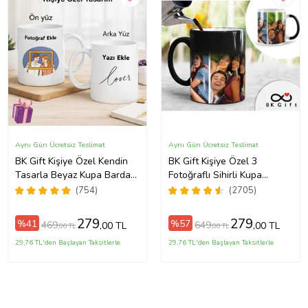
Aynı Gün Ücretsiz Teslimat
Aynı Gün Ücretsiz Teslimat
BK Gift Kişiye Özel Kendin
BK Gift Kişiye Özel 3
Tasarla Beyaz Kupa Bardak,
Fotoğraflı Sihirli Kupa
Sevgiliye Hediye, Arkadaşa
Bardak, Arkadaşa Hediye,
(754)
(2705)
Hediye, Doğum Günü
Sevgiliye Hediye
Hediyesi
279
279
%41
%57
469
649
,00 TL
,00 TL
,00 TL
,00 TL
29,76 TL'den Başlayan Taksitlerle
29,76 TL'den Başlayan Taksitlerle