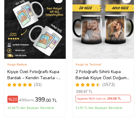
Kargo Bedava
Kargo ile Teslimat
Kişiye Özel Fotoğraflı Kupa
2 Fotoğraflı Sihirli Kupa
Bardak – Kendin Tasarla -
Bardak Kişiye Özel Doğum
Fotoğrafını Gönder
Günü Hediyesi Sevgiliye
(31)
(1572)
Hediye Anneye Babaya
399
,97 TL
Ablaya Abiye Kız Erkek
399
%20
Sepette %25 İndirim
299
,98 TL
499
,00 TL
,00 TL
Kardeşe Arkadaşa Resimli
Günü Yıl Dönümü Hediyesi
42,56 TL'den Başlayan Taksitlerle
31,99 TL'den Başlayan Taksitlerle