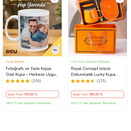
Kargo Bedava
Aynı Gün Ücretsiz Teslimat
Fotoğraflı ve Yazılı Kişiye
Royal Consept Isıtıcılı
Özel Kupa – Herkese Uygun
Dokunmatik Lucky Kupa
Anlamlı Hediye Porselen
Bardak Seti
(106)
(225)
Baskılı Kupa (Beyaz)
Sepet Fiyatı
525
,20 TL
Sepet Fiyatı
599
,20 TL
56,02 TL'den Başlayan Taksitlerle
63,91 TL'den Başlayan Taksitlerle