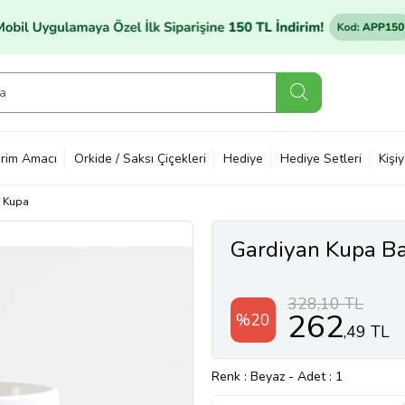
rim Amacı
Orkide / Saksı Çiçekleri
Hediye
Hediye Setleri
Kişi
Kupa
Gardiyan Kupa Ba
328,10 TL
262
%20
,49 TL
Renk
: Beyaz
-
Adet
: 1