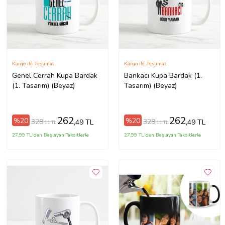
Kargo ile Teslimat
Kargo ile Teslimat
Genel Cerrah Kupa Bardak
Bankacı Kupa Bardak (1.
(1. Tasarım) (Beyaz)
Tasarım) (Beyaz)
262
262
%20
%20
328
328
,49 TL
,49 TL
,11 TL
,11 TL
27,99 TL'den Başlayan Taksitlerle
27,99 TL'den Başlayan Taksitlerle