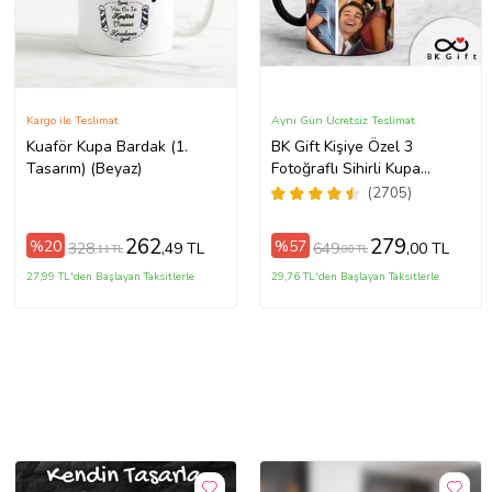
Kargo ile Teslimat
Aynı Gün Ücretsiz Teslimat
Kuaför Kupa Bardak (1.
BK Gift Kişiye Özel 3
Tasarım) (Beyaz)
Fotoğraflı Sihirli Kupa
Bardak, Arkadaşa Hediye,
(2705)
Sevgiliye Hediye
262
279
%20
%57
328
649
,49 TL
,00 TL
,11 TL
,00 TL
27,99 TL'den Başlayan Taksitlerle
29,76 TL'den Başlayan Taksitlerle