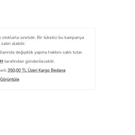
stoklarla sınırlıdır. Bir tüketici bu kampanya
tın alabilir.
arında değişiklik yapma hakkını saklı tutar.
IM
tarafından gönderilecektir.
erli
350,00 TL Üzeri Kargo Bedava
 Görüntüle
iyat bilgileri, satıcı tarafından