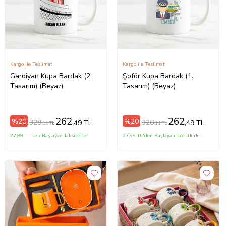
Kargo ile Teslimat
Kargo ile Teslimat
Gardiyan Kupa Bardak (2.
Şoför Kupa Bardak (1.
Tasarım) (Beyaz)
Tasarım) (Beyaz)
262
262
%20
%20
328
328
,49 TL
,49 TL
,11 TL
,11 TL
27,99 TL'den Başlayan Taksitlerle
27,99 TL'den Başlayan Taksitlerle