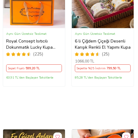
Aynı Gün Ücretsiz Teslimat
Aynı Gün Ücretsiz Teslimat
Royal Consept Isıtıcılı
6 li Çiğdem Çiçeği Desenli
Dokunmatik Lucky Kupa
Karışık Renkli El Yapımı Kupa
Bardak Seti
(225)
(25)
1066
,00 TL
Sepet Fiyatı
599
,20 TL
Sepette %25 İndirim
799
,50 TL
63,91 TL'den Başlayan Taksitlerle
85,28 TL'den Başlayan Taksitlerle