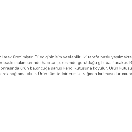
arak üretilmiştir. Dilediğiniz isim yazılabilir. İki tarafa baskı yapılmakt
er baskı makinelerinde hazırlanıp, resimde görüldüğü gibi basılacaktır. 
 sonrasında ürün baloncuğa sarılıp kendi kutusuna koyulur. Ürün kutu
rek sağlama alınır. Ürün tüm tedbirlerimize rağmen kırılması durumund