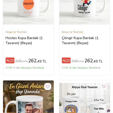
Kargo ile Teslimat
Kargo ile Teslimat
Hostes Kupa Bardak (1.
Çilingir Kupa Bardak (1.
Tasarım) (Beyaz)
Tasarım) (Beyaz)
262
262
%20
%20
328
328
,49 TL
,49 TL
,11 TL
,11 TL
27,99 TL'den Başlayan Taksitlerle
27,99 TL'den Başlayan Taksitlerle