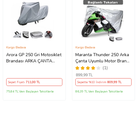
Kargo Bedava
Kargo Bedava
Arora GP 250 Gri Motosiklet
Maranta Thunder 250 Arka
Brandası ARKA ÇANTA
Çanta Uyumlu Motor Branda
UYUMLU DEĞİLDİR
Örtü Miflonlu Premium 4
(1)
Mevsim Koruma Gri
899
,99 TL
Sepet Fiyatı
711
,00 TL
Sepette %10 İndirim
809
,99 TL
75,84 TL'den Başlayan Taksitlerle
86,39 TL'den Başlayan Taksitlerle