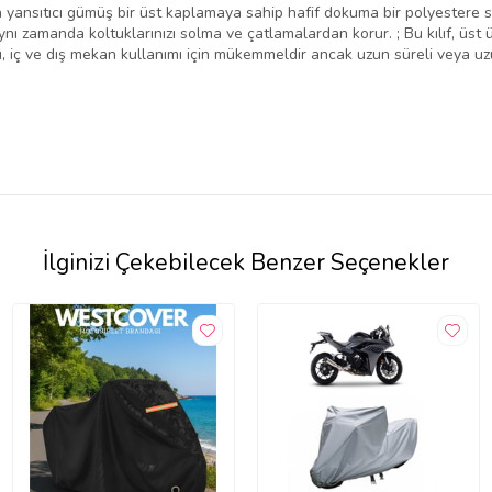
n yansıtıcı gümüş bir üst kaplamaya sahip hafif dokuma bir polyestere sa
ı zamanda koltuklarınızı solma ve çatlamalardan korur. ; Bu kılıf, üst üs
arı, iç ve dış mekan kullanımı için mükemmeldir ancak uzun süreli veya 
İlginizi Çekebilecek Benzer Seçenekler