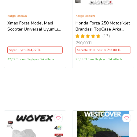
Kargo Bedava
Kargo Bedava
Xmax Forza Model Maxi
Honda Forza 250 Motosiklet
Scooter Universal Uyumlu
Brandası TopCase Arka
Motosiklet Siyah Sele Kılıfı
Çanta Uyumlu Branda,Örtü
(13)
Motor Koltuk Brandası
790
,00 TL
Sepet Fiyatı
394
,02 TL
Sepette %10 İndirim
711
,00 TL
42,02 TL'den Başlayan Taksitlerle
75,84 TL'den Başlayan Taksitlerle