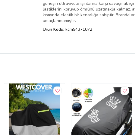
güneşin ultraviyole ışınlarına karşı savaşmak içi
lastiklerini koruyup ömrünü uzatmakla kalmaz, ayn
kısmında elastik bir kenarlığa sahiptir. Brandal
amaçlanmamıştır.
Ürün Kodu:
kcm94371072