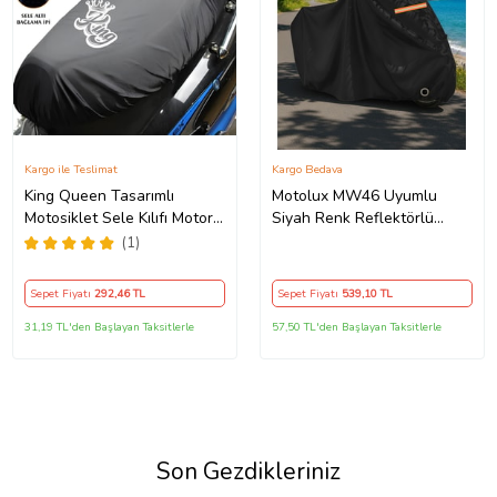
Kargo ile Teslimat
Kargo Bedava
King Queen Tasarımlı
Motolux MW46 Uyumlu
Motosiklet Sele Kılıfı Motor
Siyah Renk Reflektörlü
Koltuk Brandası Siyah
,Motosiklet Brandası,Motor
(1)
Branda Motor Örtüsü
(Güvenlik Kilidi ve Bağlantı
Sepet Fiyatı
292
,46 TL
Sepet Fiyatı
539
,10 TL
Tokalı)
31,19 TL'den Başlayan Taksitlerle
57,50 TL'den Başlayan Taksitlerle
Son Gezdikleriniz