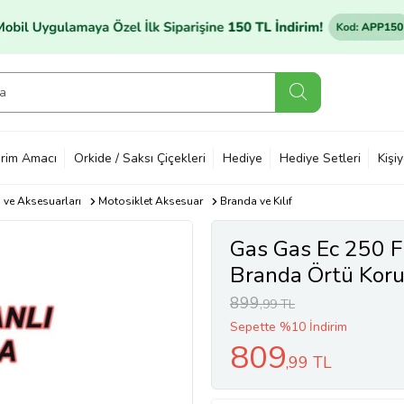
rim Amacı
Orkide / Saksı Çiçekleri
Hediye
Hediye Setleri
Kişi
ı ve Aksesuarları
Motosiklet Aksesuar
Branda ve Kılıf
Gas Gas Ec 250 
Branda Örtü Kor
899
,99 TL
Sepette %10 İndirim
809
,99 TL