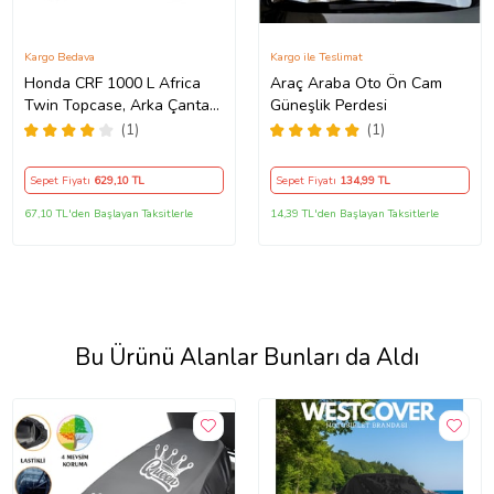
Kargo Bedava
Kargo ile Teslimat
Honda CRF 1000 L Africa
Araç Araba Oto Ön Cam
Twin Topcase, Arka Çanta
Güneşlik Perdesi
Uyumlu Motosiklet Branda,
(1)
(1)
Motor Örtüsü , Çadır
Sepet Fiyatı
629
,10 TL
Sepet Fiyatı
134
,99 TL
67,10 TL'den Başlayan Taksitlerle
14,39 TL'den Başlayan Taksitlerle
Bu Ürünü Alanlar Bunları da Aldı