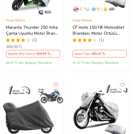
Kargo Bedava
Kargo Bedava
Maranta Thunder 250 Arka
CF moto 150 NK Motosiklet
Çanta Uyumlu Motor Branda
Brandası, Motor Örtüsü,
Örtü Miflonlu Premium 4
Çadır
(1)
(1)
Mevsim Koruma Gri
899
,99 TL
Sepette %10 İndirim
809
,99 TL
Sepet Fiyatı
629
,10 TL
86,39 TL'den Başlayan Taksitlerle
67,10 TL'den Başlayan Taksitlerle