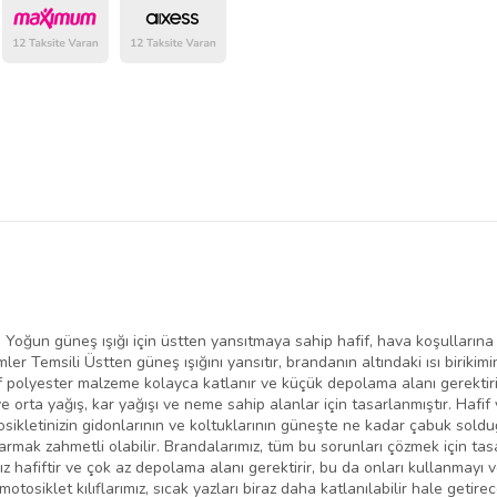
belirlenmektedir.
; Yoğun güneş ışığı için üstten yansıtmaya sahip hafif, hava koşullarına
er Temsili Üstten güneş ışığını yansıtır, brandanın altındaki ısı birikimin
fif polyester malzeme kolayca katlanır ve küçük depolama alanı gerektir
e orta yağış, kar yağışı ve neme sahip alanlar için tasarlanmıştır. Hafif
osikletinizin gidonlarının ve koltuklarının güneşte ne kadar çabuk solduğ
karmak zahmetli olabilir. Brandalarımız, tüm bu sorunları çözmek için tas
ız hafiftir ve çok az depolama alanı gerektirir, bu da onları kullanmayı v
otosiklet kılıflarımız, sıcak yazları biraz daha katlanılabilir hale getir