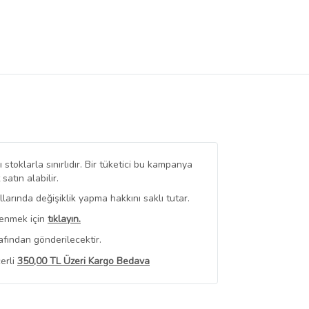
stoklarla sınırlıdır. Bir tüketici bu kampanya
tın alabilir.
arında değişiklik yapma hakkını saklı tutar.
renmek için
tıklayın.
afından gönderilecektir.
erli
350,00 TL Üzeri Kargo Bedava
 Görüntüle
iyat bilgileri, satıcı tarafından