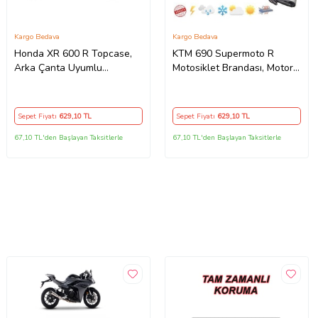
Kargo Bedava
Kargo Bedava
Honda XR 600 R Topcase,
KTM 690 Supermoto R
Arka Çanta Uyumlu
Motosiklet Brandası, Motor
Motosiklet Branda, Motor
Örtüsü, Çadır
Örtüsü , Çadır
Sepet Fiyatı
629
,10 TL
Sepet Fiyatı
629
,10 TL
67,10 TL'den Başlayan Taksitlerle
67,10 TL'den Başlayan Taksitlerle