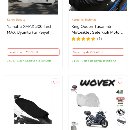
Kargo Bedava
Kargo ile Teslimat
Yamaha XMAX 300 Tech
King Queen Tasarımlı
MAX Uyumlu (Gri-Siyah)
Motosiklet Sele Kılıfı Motor
Reflektörlü ,Motosiklet
Koltuk Brandası Siyah
(1)
Brandası,Motor Branda
Motor Örtüsü (Güvenlik
Sepet Fiyatı
710
,10 TL
Sepet Fiyatı
292
,46 TL
Kilidi ve Bağlantı Tokalı)
75,74 TL'den Başlayan Taksitlerle
31,19 TL'den Başlayan Taksitlerle