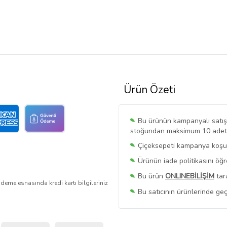
Ürün Özeti
Bu ürünün kampanyalı satışı 
stoğundan maksimum 10 adet sa
Çiçeksepeti kampanya koşull
Ürünün iade politikasını öğ
Bu ürün
ONLINEBİLİŞİM
tar
deme esnasında kredi kartı bilgileriniz
Bu satıcının ürünlerinde geç
Bu Satıcının
Tüm Ürünlerini
Ürün sayfasında gördüğünüz f