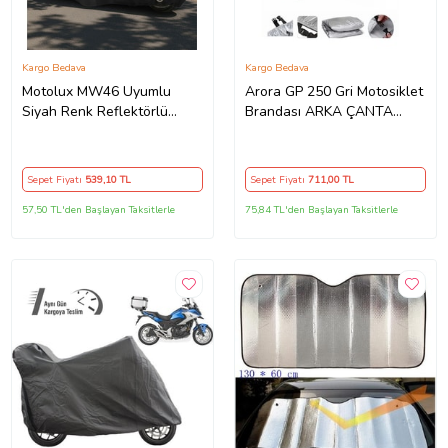
Kargo Bedava
Kargo Bedava
Motolux MW46 Uyumlu
Arora GP 250 Gri Motosiklet
Siyah Renk Reflektörlü
Brandası ARKA ÇANTA
,Motosiklet Brandası,Motor
UYUMLU DEĞİLDİR
Branda Motor Örtüsü
(Güvenlik Kilidi ve Bağlantı
Sepet Fiyatı
539
,10 TL
Sepet Fiyatı
711
,00 TL
Tokalı)
57,50 TL'den Başlayan Taksitlerle
75,84 TL'den Başlayan Taksitlerle