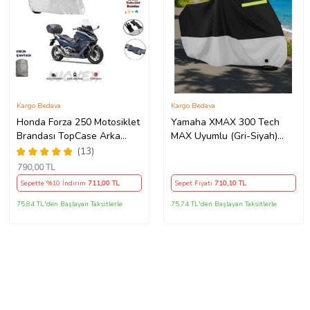
Kargo Bedava
Kargo Bedava
Honda Forza 250 Motosiklet
Yamaha XMAX 300 Tech
Brandası TopCase Arka
MAX Uyumlu (Gri-Siyah)
Çanta Uyumlu Branda,Örtü
Reflektörlü ,Motosiklet
(13)
Brandası,Motor Branda
790
,00 TL
Motor Örtüsü (Güvenlik
Sepette %10 İndirim
711
,00 TL
Sepet Fiyatı
710
,10 TL
Kilidi ve Bağlantı Tokalı)
75,84 TL'den Başlayan Taksitlerle
75,74 TL'den Başlayan Taksitlerle