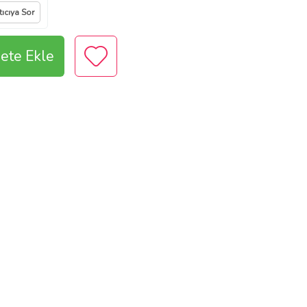
tıcıya Sor
ete Ekle