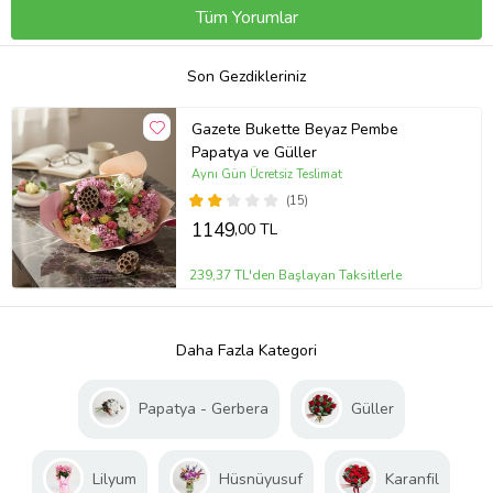
Tüm Yorumlar
Son Gezdikleriniz
Gazete Bukette Beyaz Pembe
Papatya ve Güller
Aynı Gün Ücretsiz Teslimat
(15)
1149
,00 TL
239,37 TL'den Başlayan Taksitlerle
Daha Fazla Kategori
Papatya - Gerbera
Güller
Lilyum
Hüsnüyusuf
Karanfil