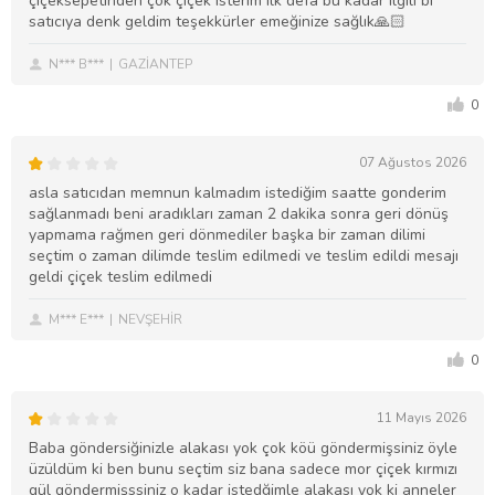
çiçeksepetinden çok çiçek isterim ilk defa bu kadar ilgili bi
satıcıya denk geldim teşekkürler emeğinize sağlık🙏🏻
N*** B***
GAZİANTEP
0
07 Ağustos 2026
asla satıcıdan memnun kalmadım istediğim saatte gonderim
sağlanmadı beni aradıkları zaman 2 dakika sonra geri dönüş
yapmama rağmen geri dönmediler başka bir zaman dilimi
seçtim o zaman dilimde teslim edilmedi ve teslim edildi mesajı
geldi çiçek teslim edilmedi
M*** E***
NEVŞEHİR
0
11 Mayıs 2026
Baba göndersiğinizle alakası yok çok köü göndermişsiniz öyle
üzüldüm ki ben bunu seçtim siz bana sadece mor çiçek kırmızı
gül göndermişssiniz o kadar istedğimle alakası yok ki anneler