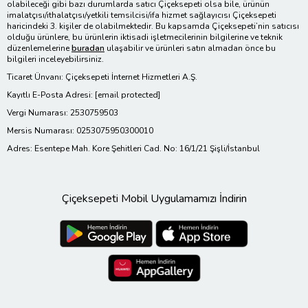
olabileceği gibi bazı durumlarda satıcı Çiçeksepeti olsa bile, ürünün
imalatçısı/ithalatçısı/yetkili temsilcisi/ifa hizmet sağlayıcısı Çiçeksepeti
haricindeki 3. kişiler de olabilmektedir. Bu kapsamda Çiçeksepeti’nin satıcısı
olduğu ürünlere, bu ürünlerin iktisadi işletmecilerinin bilgilerine ve teknik
düzenlemelerine
buradan
ulaşabilir ve ürünleri satın almadan önce bu
bilgileri inceleyebilirsiniz.
Ticaret Ünvanı: Çiçeksepeti İnternet Hizmetleri A.Ş.
Kayıtlı E-Posta Adresi:
[email protected]
Vergi Numarası: 2530759503
Mersis Numarası: 0253075950300010
Adres: Esentepe Mah. Kore Şehitleri Cad. No: 16/1/21 Şişli/İstanbul
Çiçeksepeti Mobil Uygulamamızı İndirin