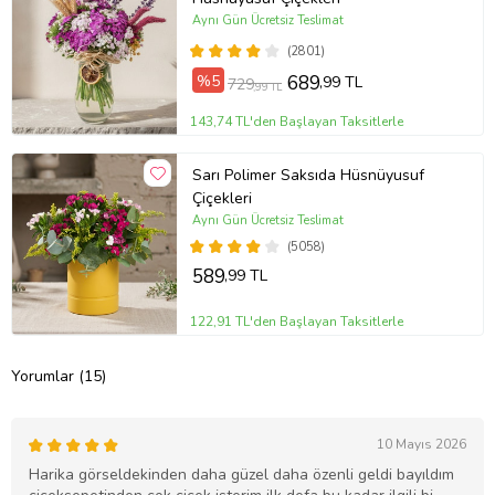
Aynı Gün Ücretsiz Teslimat
(2801)
%5
689
,99 TL
729
,99 TL
143,74 TL'den Başlayan Taksitlerle
Sarı Polimer Saksıda Hüsnüyusuf
Çiçekleri
Aynı Gün Ücretsiz Teslimat
(5058)
589
,99 TL
122,91 TL'den Başlayan Taksitlerle
Yorumlar (15)
10 Mayıs 2026
Harika görseldekinden daha güzel daha özenli geldi bayıldım