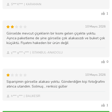
S*** K***
KARAMAN
1
10 Mayıs 2026
Görselde mevcut çiçeklerin bir kısmı gelen çiçekte yoktu.
Ayrıca paketleme de yine görselle çok alakasızdı ve buket çok
küçüktü. Fiyatını hakeden bir ürün değil
ş*** g*** ç***
İSTANBUL-ANADOLU
0
10 Mayıs 2026
Siparişimin görselle alakası yoktu. Gönderdiğim kişi fotoğrafını
atınca utandım. Solmuş , renksiz güller
h*** ş***
BALIKESİR
1