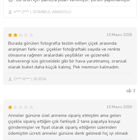
V*** Z***
İSTANBUL-ANADOLU
10 Mayıs 2026
Burada görülen fotografla teslim edilen çiçek arasında
aranjman farkı var, çiçekler fotoğraftaki sayıda ve renkte
olmasına rağmen aralardaki yeşillikler ve gözenekli
kahverengi süs görseldeki gibi bir hava yaratmamış, oransal
olarak buket daha küçük kalmış. Pek memnun kalmadım.
Ö*** A***
BURSA
2
10 Mayıs 2026
Anneler gününe özel anneme sipariş etmiştim ama gelen
çiçekle sipariş ettiğim çok farklıydı 2 tane papatya koyup
göndermişler ve fiyat olarak sipariş ettiğimin üzerinden
ödemiştim ücreti anneler gününe denk gelmedi hiç iyi olmadı