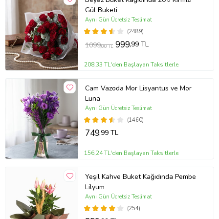
Gül Buketi
Aynı Gün Ücretsiz Teslimat
(2489)
999
,99 TL
1099
,00 TL
208,33 TL'den Başlayan Taksitlerle
Cam Vazoda Mor Lisyantus ve Mor
Luna
Aynı Gün Ücretsiz Teslimat
(1460)
749
,99 TL
156,24 TL'den Başlayan Taksitlerle
Yeşil Kahve Buket Kağıdında Pembe
Lilyum
Aynı Gün Ücretsiz Teslimat
(254)