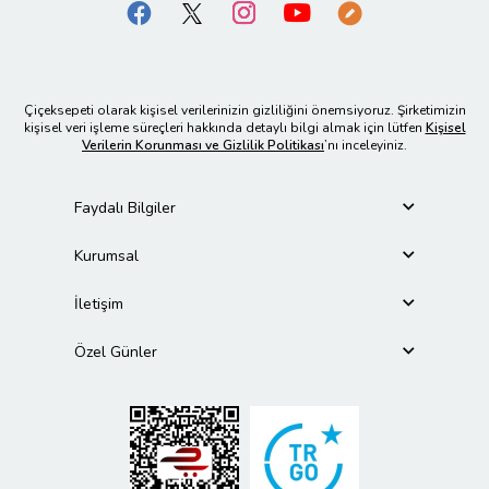
Çiçeksepeti olarak kişisel verilerinizin gizliliğini önemsiyoruz. Şirketimizin
kişisel veri işleme süreçleri hakkında detaylı bilgi almak için lütfen
Kişisel
Verilerin Korunması ve Gizlilik Politikası
’nı inceleyiniz.
Faydalı Bilgiler
Kurumsal
İletişim
Özel Günler