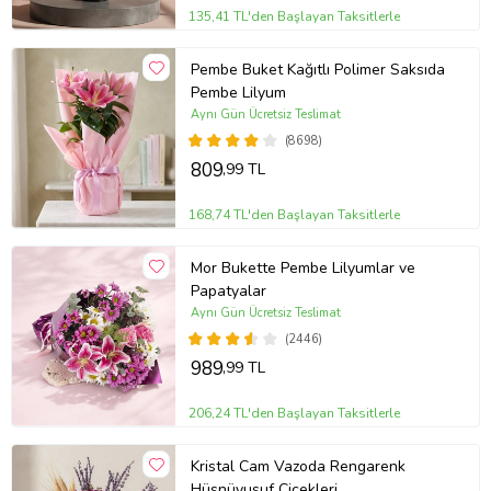
135,41 TL'den Başlayan Taksitlerle
Pembe Buket Kağıtlı Polimer Saksıda
Pembe Lilyum
Aynı Gün Ücretsiz Teslimat
(8698)
809
,99 TL
168,74 TL'den Başlayan Taksitlerle
Mor Bukette Pembe Lilyumlar ve
Papatyalar
Aynı Gün Ücretsiz Teslimat
(2446)
989
,99 TL
206,24 TL'den Başlayan Taksitlerle
Kristal Cam Vazoda Rengarenk
Hüsnüyusuf Çiçekleri