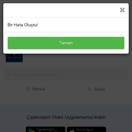
Bir Hata Oluştu!
Gece Yarısı Kütüphanesi - Matt Haig
Tamam
Filtrele
Sırala
Çiçeksepeti Mobil Uygulamamızı İndirin