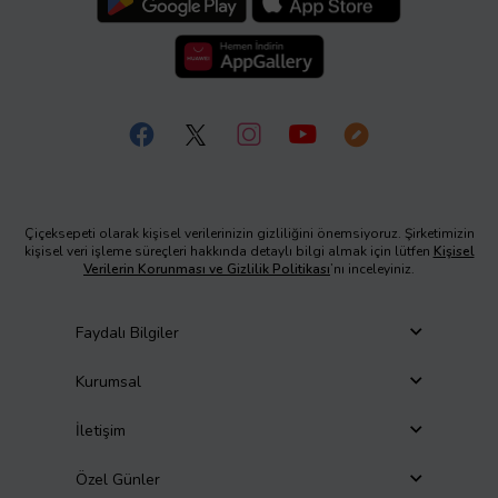
Çiçeksepeti olarak kişisel verilerinizin gizliliğini önemsiyoruz. Şirketimizin
kişisel veri işleme süreçleri hakkında detaylı bilgi almak için lütfen
Kişisel
Verilerin Korunması ve Gizlilik Politikası
’nı inceleyiniz.
Faydalı Bilgiler
Kurumsal
İletişim
Özel Günler