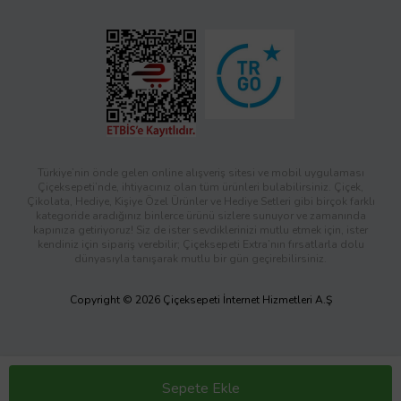
Türkiye’nin önde gelen online alışveriş sitesi ve mobil uygulaması
Çiçeksepeti’nde, ihtiyacınız olan tüm ürünleri bulabilirsiniz. Çiçek,
Çikolata, Hediye, Kişiye Özel Ürünler ve Hediye Setleri gibi birçok farklı
kategoride aradığınız binlerce ürünü sizlere sunuyor ve zamanında
kapınıza getiriyoruz! Siz de ister sevdiklerinizi mutlu etmek için, ister
kendiniz için sipariş verebilir; Çiçeksepeti Extra’nın fırsatlarla dolu
dünyasıyla tanışarak mutlu bir gün geçirebilirsiniz.
Copyright © 2026 Çiçeksepeti İnternet Hizmetleri A.Ş
Sepete Ekle