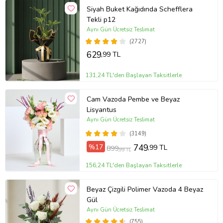
Siyah Buket Kağıdında Schefflera
Tekli p12
Aynı Gün Ücretsiz Teslimat
(2727)
629
,99 TL
131,24 TL'den Başlayan Taksitlerle
Cam Vazoda Pembe ve Beyaz
Lisyantus
Aynı Gün Ücretsiz Teslimat
(3149)
%17
749
,99 TL
899
,99 TL
156,24 TL'den Başlayan Taksitlerle
Beyaz Çizgili Polimer Vazoda 4 Beyaz
Gül
Aynı Gün Ücretsiz Teslimat
(755)