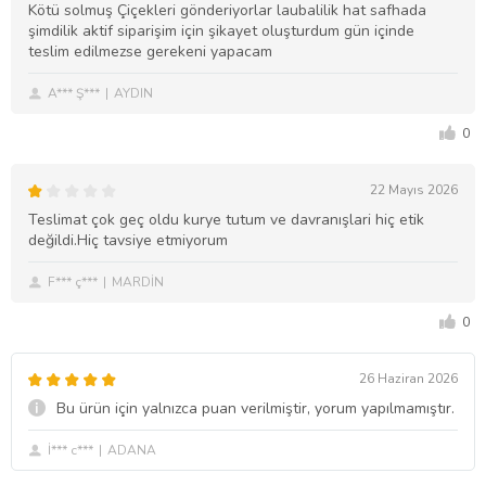
Kötü solmuş Çiçekleri gönderiyorlar laubalilik hat safhada
şimdilik aktif siparişim için şikayet oluşturdum gün içinde
teslim edilmezse gerekeni yapacam
A*** Ş***
AYDIN
0
22 Mayıs 2026
Teslimat çok geç oldu kurye tutum ve davranışlari hiç etik
değildi.Hiç tavsiye etmiyorum
F*** ç***
MARDİN
0
26 Haziran 2026
Bu ürün için yalnızca puan verilmiştir, yorum yapılmamıştır.
İ*** c***
ADANA