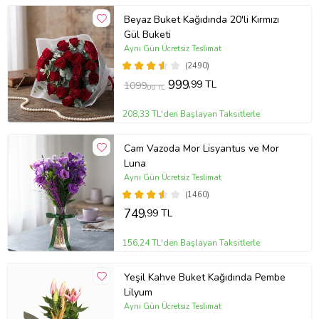
Beyaz Buket Kağıdında 20'li Kırmızı
Gül Buketi
Aynı Gün Ücretsiz Teslimat
(2490)
999
,99 TL
1099
,00 TL
208,33 TL'den Başlayan Taksitlerle
Cam Vazoda Mor Lisyantus ve Mor
Luna
Aynı Gün Ücretsiz Teslimat
(1460)
749
,99 TL
156,24 TL'den Başlayan Taksitlerle
Yeşil Kahve Buket Kağıdında Pembe
Lilyum
Aynı Gün Ücretsiz Teslimat