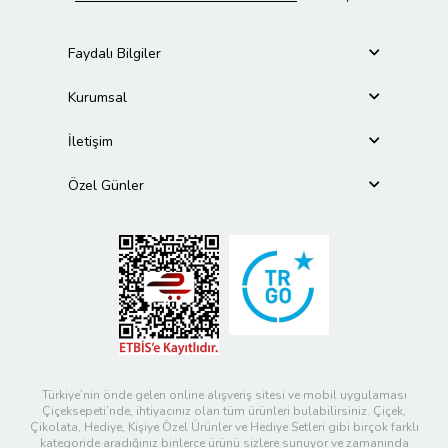
Faydalı Bilgiler
Kurumsal
İletişim
Özel Günler
Türkiye’nin önde gelen online alışveriş sitesi ve mobil uygulaması
Çiçeksepeti’nde, ihtiyacınız olan tüm ürünleri bulabilirsiniz. Çiçek,
Çikolata, Hediye, Kişiye Özel Ürünler ve Hediye Setleri gibi birçok farklı
kategoride aradığınız binlerce ürünü sizlere sunuyor ve zamanında