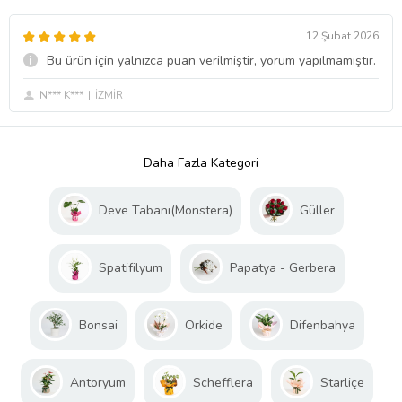
12 Şubat 2026
Bu ürün için yalnızca puan verilmiştir, yorum yapılmamıştır.
N*** K***
İZMİR
Daha Fazla Kategori
Deve Tabanı(Monstera)
Güller
Spatifilyum
Papatya - Gerbera
Bonsai
Orkide
Difenbahya
Antoryum
Schefflera
Starliçe