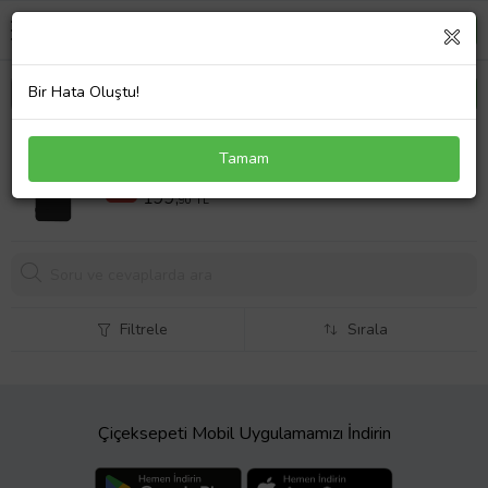
Bir Hata Oluştu!
General Mobile 24 Pro Kılıf Slim Soft Silikon Siyah
Tamam
219,90 TL
%9
199,
90 TL
Filtrele
Sırala
Çiçeksepeti Mobil Uygulamamızı İndirin