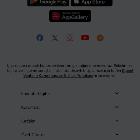
Çiçeksepeti olarak kişisel verilerinizin gizliliğini önemsiyoruz. Şirketimizin
kişisel veri işleme süreçleri hakkında detaylı bilgi almak için lütfen
Kişisel
Verilerin Korunması ve Gizlilik Politikası
’nı inceleyiniz.
Faydalı Bilgiler
Kurumsal
İletişim
Özel Günler