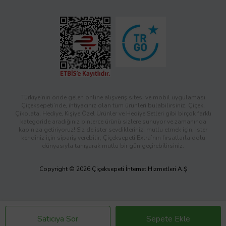
Türkiye’nin önde gelen online alışveriş sitesi ve mobil uygulaması
Çiçeksepeti’nde, ihtiyacınız olan tüm ürünleri bulabilirsiniz. Çiçek,
Çikolata, Hediye, Kişiye Özel Ürünler ve Hediye Setleri gibi birçok farklı
kategoride aradığınız binlerce ürünü sizlere sunuyor ve zamanında
kapınıza getiriyoruz! Siz de ister sevdiklerinizi mutlu etmek için, ister
kendiniz için sipariş verebilir; Çiçeksepeti Extra’nın fırsatlarla dolu
dünyasıyla tanışarak mutlu bir gün geçirebilirsiniz.
Copyright © 2026 Çiçeksepeti İnternet Hizmetleri A.Ş
Satıcıya Sor
Sepete Ekle