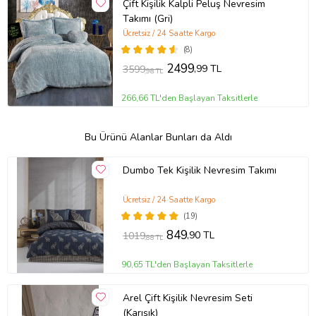
Çift Kişilik Kalpli Peluş Nevresim
Takımı (Gri)
Ücretsiz / 24 Saatte Kargo
(8)
2499
,99 TL
3599
,98 TL
266,66 TL'den Başlayan Taksitlerle
Bu Ürünü Alanlar Bunları da Aldı
Dumbo Tek Kişilik Nevresim Takımı
Ücretsiz / 24 Saatte Kargo
(19)
849
,90 TL
1019
,88 TL
90,65 TL'den Başlayan Taksitlerle
Arel Çift Kişilik Nevresim Seti
(Karışık)