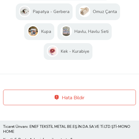
Papatya - Gerbera
Omuz Çanta
Kupa
Havlu, Havlu Seti
Kek - Kurabiye
Hata Bildir
Ticaret Ünvanı: ENEF TEKSTİL METAL BE.EŞ.İN.DA.SA.VE Tİ.LTD.ŞTİ-MONO
HOME