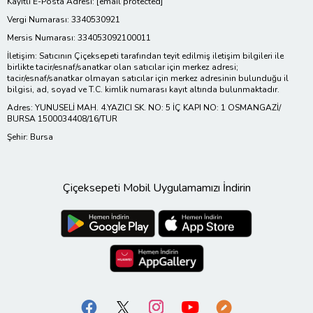
Kayıtlı E-Posta Adresi:
[email protected]
Vergi Numarası: 3340530921
Mersis Numarası: 334053092100011
İletişim: Satıcının Çiçeksepeti tarafından teyit edilmiş iletişim bilgileri ile
birlikte tacir/esnaf/sanatkar olan satıcılar için merkez adresi;
tacir/esnaf/sanatkar olmayan satıcılar için merkez adresinin bulunduğu il
bilgisi, ad, soyad ve T.C. kimlik numarası kayıt altında bulunmaktadır.
Adres: YUNUSELİ MAH. 4.YAZICI SK. NO: 5 İÇ KAPI NO: 1 OSMANGAZİ/
BURSA 1500034408/16/TUR
Şehir: Bursa
Çiçeksepeti Mobil Uygulamamızı İndirin