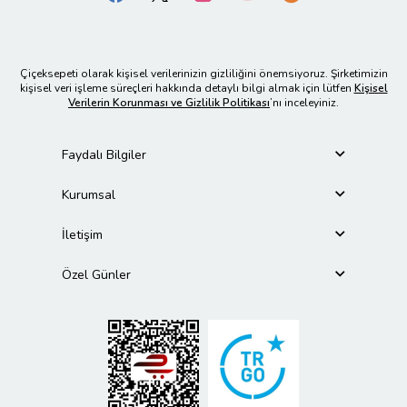
Çiçeksepeti olarak kişisel verilerinizin gizliliğini önemsiyoruz. Şirketimizin
kişisel veri işleme süreçleri hakkında detaylı bilgi almak için lütfen
Kişisel
Verilerin Korunması ve Gizlilik Politikası
’nı inceleyiniz.
Faydalı Bilgiler
Kurumsal
İletişim
Özel Günler