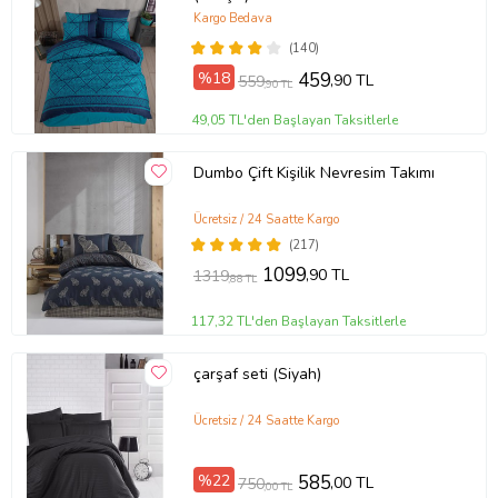
Kargo Bedava
(140)
%18
459
,90 TL
559
,90 TL
49,05 TL'den Başlayan Taksitlerle
Dumbo Çift Kişilik Nevresim Takımı
Ücretsiz / 24 Saatte Kargo
(217)
1099
,90 TL
1319
,88 TL
117,32 TL'den Başlayan Taksitlerle
çarşaf seti (Siyah)
Ücretsiz / 24 Saatte Kargo
%22
585
,00 TL
750
,00 TL