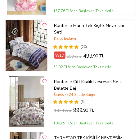
157,76 TL'den Başlayan Taksitlerle
Ranforce Marin Tek Kişilik Nevresim
Seti
Kargo Bedava
(20)
%17
499
,90 TL
599
,90 TL
53,32 TL'den Başlayan Taksitlerle
Ranforce Çift Kişilik Nevresim Seti
Belette Bej
Ücretsiz / 24 Saatte Kargo
(6)
999
,90 TL
1079
,90 TL
106,65 TL'den Başlayan Taksitlerle
TARAFTAR TEK KİŞİLİK NEVRESİM