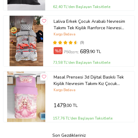
62,40 TL'den Başlayan Taksitlerle
Laliva Erkek Çocuk Arabalı Nevresim
Takımı Tek Kişilik Ranforce Nevresim
Takımı
Kargo Bedava
(9)
%8
689
,90 TL
750
,00 TL
73,58 TL'den Başlayan Taksitlerle
Masal Prensesi 3d Dijital Baskılı Tek
Kişilik Nevresim Takımı Kız Çocuk
Genç Odası (Pudra Pembe)
Kargo Bedava
1479
,00 TL
157,76 TL'den Başlayan Taksitlerle
Son Gezdikleriniz