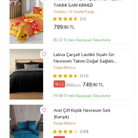
TAKIMI SARI KIRMIZI
Ücretsiz / 24 Saatte Kargo
(11)
799
,90 TL
85,32 TL'den Başlayan Taksitlerle
Laliva Çarşafı Lastikli Siyah-Gri
Nevresim Takımı Doğal Sağlıklı
Pamuk Çift Kişilik Ranforce
Kargo Bedava
(111)
%12
749
,90 TL
850
,00 TL
79,98 TL'den Başlayan Taksitlerle
Arel Çift Kişilik Nevresim Seti
(Karışık)
Kargo Bedava
(140)