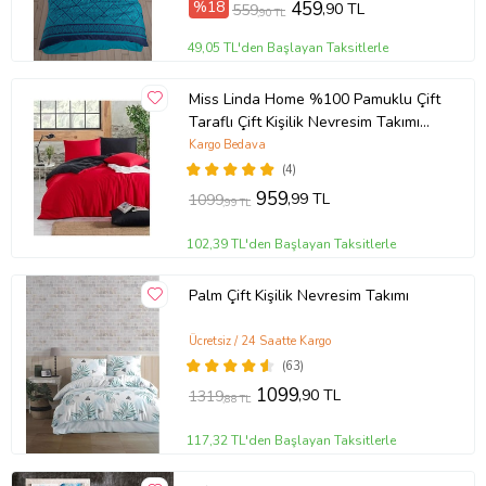
%18
459
,90 TL
559
,90 TL
49,05 TL'den Başlayan Taksitlerle
Miss Linda Home %100 Pamuklu Çift
Taraflı Çift Kişilik Nevresim Takımı
(Çok Renkli)
Kargo Bedava
(4)
959
,99 TL
1099
,99 TL
102,39 TL'den Başlayan Taksitlerle
Palm Çift Kişilik Nevresim Takımı
Ücretsiz / 24 Saatte Kargo
(63)
1099
,90 TL
1319
,88 TL
117,32 TL'den Başlayan Taksitlerle