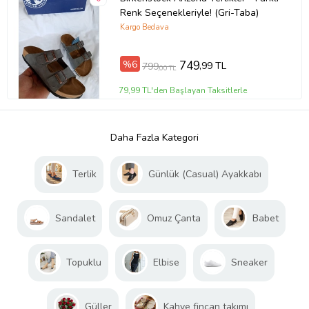
Renk Seçenekleriyle! (Gri-Taba)
Kargo Bedava
%6
749
,99 TL
799
,00 TL
79,99 TL'den Başlayan Taksitlerle
Daha Fazla Kategori
Terlik
Günlük (Casual) Ayakkabı
Sandalet
Omuz Çanta
Babet
Topuklu
Elbise
Sneaker
Güller
Kahve fincan takımı