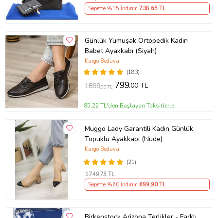
Sepette %15 İndirim
738
,65 TL
Günlük Yumuşak Ortopedik Kadın
Babet Ayakkabı (Siyah)
Kargo Bedava
(183)
799
,00 TL
1899
,00 TL
85,22 TL'den Başlayan Taksitlerle
Muggo Lady Garantili Kadın Günlük
Topuklu Ayakkabı (Nude)
Kargo Bedava
(21)
1749
,75 TL
Sepette %60 İndirim
699
,90 TL
Birkenstock Arizona Terlikler - Farklı