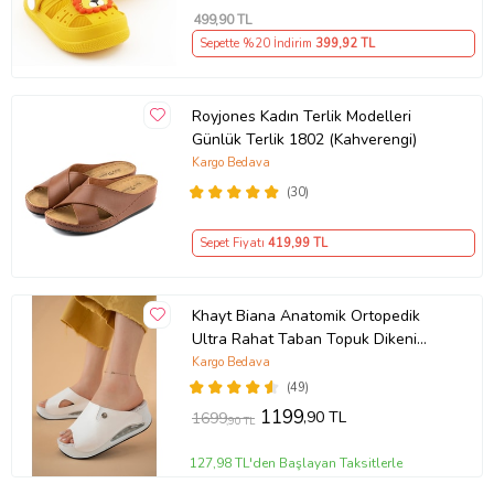
499
,90 TL
Sepette %20 İndirim
399
,92 TL
Royjones Kadın Terlik Modelleri
Günlük Terlik 1802 (Kahverengi)
Kargo Bedava
(30)
Sepet Fiyatı
419
,99 TL
Khayt Biana Anatomik Ortopedik
Ultra Rahat Taban Topuk Dikeni
Tavsiyeli Madikal Sabo Günlük Kadın
Kargo Bedava
Terlik (Beyaz)
(49)
1199
,90 TL
1699
,90 TL
127,98 TL'den Başlayan Taksitlerle