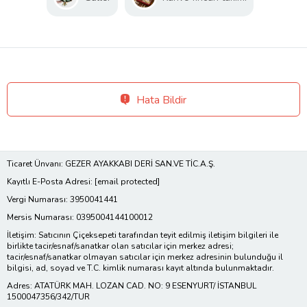
Hata Bildir
Ticaret Ünvanı: GEZER AYAKKABI DERİ SAN.VE TİC.A.Ş.
Kayıtlı E-Posta Adresi:
[email protected]
Vergi Numarası: 3950041441
Mersis Numarası: 0395004144100012
İletişim: Satıcının Çiçeksepeti tarafından teyit edilmiş iletişim bilgileri ile
birlikte tacir/esnaf/sanatkar olan satıcılar için merkez adresi;
tacir/esnaf/sanatkar olmayan satıcılar için merkez adresinin bulunduğu il
bilgisi, ad, soyad ve T.C. kimlik numarası kayıt altında bulunmaktadır.
Adres: ATATÜRK MAH. LOZAN CAD. NO: 9 ESENYURT/ İSTANBUL
1500047356/342/TUR