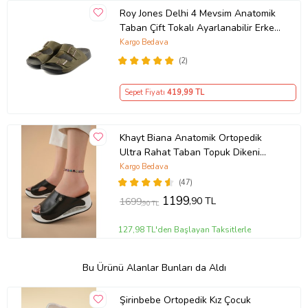
Roy Jones Delhi 4 Mevsim Anatomik
Taban Çift Tokalı Ayarlanabilir Erkek
Terlik 5002 (Haki)
Kargo Bedava
(2)
Sepet Fiyatı
419
,99 TL
Khayt Biana Anatomik Ortopedik
Ultra Rahat Taban Topuk Dikeni
Tavsiyeli Madikal Sabo Günlük Kadın
Kargo Bedava
Terlik (Siyah)
(47)
1199
,90 TL
1699
,90 TL
127,98 TL'den Başlayan Taksitlerle
Bu Ürünü Alanlar Bunları da Aldı
Şirinbebe Ortopedik Kız Çocuk