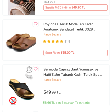
874
,75 TL
Sepette %60 İndirim
349
,90 TL
RoyJones Terlik Modelleri Kadın
Anatomik Sandalet Terlik 3029
(Kahverengi)
Kargo Bedava
(83)
Sepet Fiyatı
665
,00 TL
Sermoda Çapraz Bant Yumuşak ve
Hafif Kalın Tabanlı Kadın Terlik Spor
Terlik 521/2 (Siyah-Taba)
Kargo Bedava
549
,99 TL
58,66 TL'den Başlayan Taksitlerle