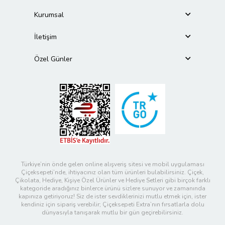
Kurumsal
İletişim
Özel Günler
Türkiye’nin önde gelen online alışveriş sitesi ve mobil uygulaması
Çiçeksepeti’nde, ihtiyacınız olan tüm ürünleri bulabilirsiniz. Çiçek,
Çikolata, Hediye, Kişiye Özel Ürünler ve Hediye Setleri gibi birçok farklı
kategoride aradığınız binlerce ürünü sizlere sunuyor ve zamanında
kapınıza getiriyoruz! Siz de ister sevdiklerinizi mutlu etmek için, ister
kendiniz için sipariş verebilir; Çiçeksepeti Extra’nın fırsatlarla dolu
dünyasıyla tanışarak mutlu bir gün geçirebilirsiniz.