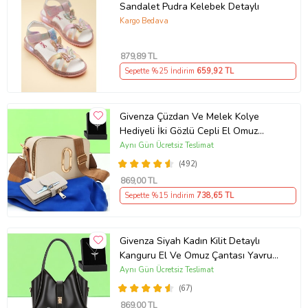
Sandalet Pudra Kelebek Detaylı
Kargo Bedava
879
,89 TL
Sepette %25 İndirim
659
,92 TL
Givenza Çüzdan Ve Melek Kolye
Hediyeli İki Gözlü Cepli El Omuz
Çanta (Krem)
Aynı Gün Ücretsiz Teslimat
(492)
869
,00 TL
Sepette %15 İndirim
738
,65 TL
Givenza Siyah Kadın Kilit Detaylı
Kanguru El Ve Omuz Çantası Yavru
Çantalı Cüzdan Ve Kolye Hediyeli
Aynı Gün Ücretsiz Teslimat
(67)
869
,00 TL