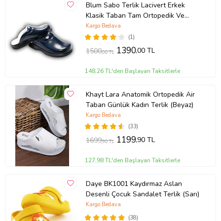
Blum Sabo Terlik Lacivert Erkek
Klasik Taban Tam Ortopedik Ve
Anatomik Yapılı
Kargo Bedava
Hastene,doktor,hemşire,aşçı Sabo
(1)
Terlik
1390
,00 TL
1500
,00 TL
148,26 TL'den Başlayan Taksitlerle
Khayt Lara Anatomik Ortopedik Air
Taban Günlük Kadın Terlik (Beyaz)
Kargo Bedava
(33)
1199
,90 TL
1699
,90 TL
127,98 TL'den Başlayan Taksitlerle
Daye BK1001 Kaydırmaz Aslan
Desenli Çocuk Sandalet Terlik (Sarı)
Kargo Bedava
(38)