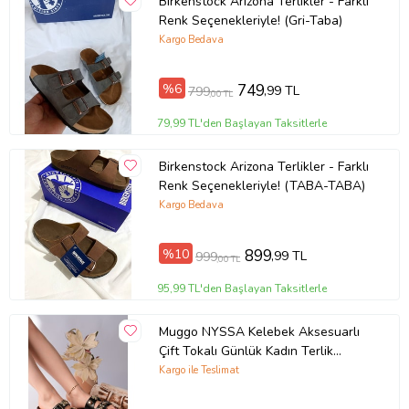
Birkenstock Arizona Terlikler - Farklı
Renk Seçenekleriyle! (Gri-Taba)
Kargo Bedava
%6
749
,99 TL
799
,00 TL
79,99 TL'den Başlayan Taksitlerle
Birkenstock Arizona Terlikler - Farklı
Renk Seçenekleriyle! (TABA-TABA)
Kargo Bedava
%10
899
,99 TL
999
,00 TL
95,99 TL'den Başlayan Taksitlerle
Muggo NYSSA Kelebek Aksesuarlı
Çift Tokalı Günlük Kadın Terlik
(Siyah)
Kargo ile Teslimat