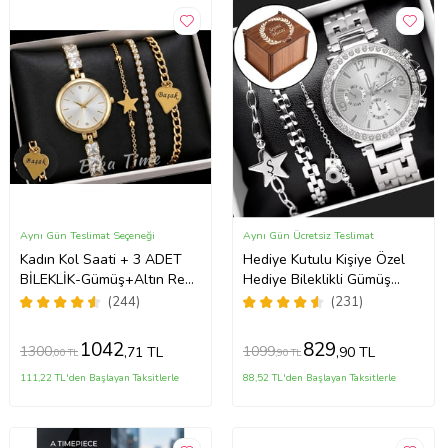
Aynı Gün Teslimat Seçeneği
Aynı Gün Ücretsiz Teslimat
Kadın Kol Saati + 3 ADET
Hediye Kutulu Kişiye Özel
BİLEKLİK-Gümüş+Altın Renk
Hediye Bileklikli Gümüş
Seçeneği ayarlanabilir
Kadın Kol Saati Özel
(244)
(231)
kordon Kadın Kol Saati
Kutusunda (Gümüş)
BİLEKLİK HEDİYE Altın Renk
1042
829
1300
1099
,71 TL
,90 TL
,00 TL
,90 TL
- Kız Arkadaşa hediye (Altın)
111,22 TL'den Başlayan Taksitlerle
88,52 TL'den Başlayan Taksitlerle