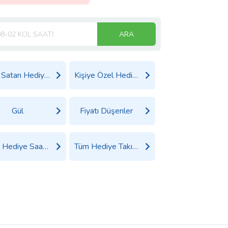
ARA
Çok Satan Hediyeler
Kişiye Özel Hediyeler
Gül
Fiyatı Düşenler
Tüm Hediye Saat Ürünleri
Tüm Hediye Takı, Saat ve Aksesuar Ürünleri