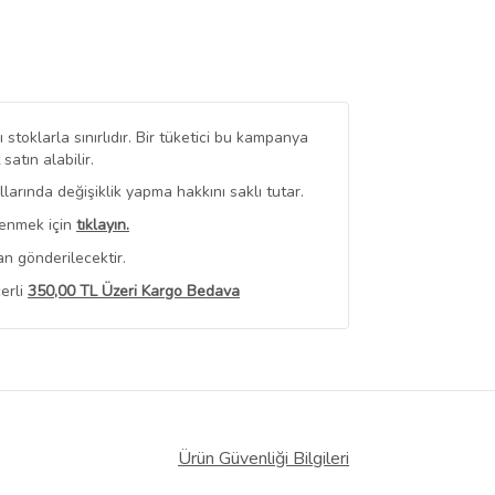
stoklarla sınırlıdır. Bir tüketici bu kampanya
tın alabilir.
arında değişiklik yapma hakkını saklı tutar.
renmek için
tıklayın.
an gönderilecektir.
erli
350,00 TL Üzeri Kargo Bedava
 Görüntüle
iyat bilgileri, satıcı tarafından
Ürün Güvenliği Bilgileri