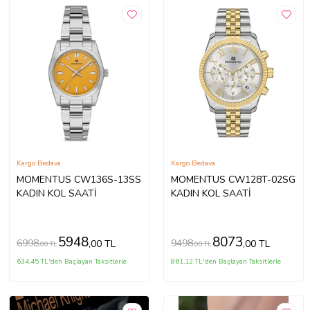
Kargo Bedava
Kargo Bedava
MOMENTUS CW136S-13SS
MOMENTUS CW128T-02SG
KADIN KOL SAATİ
KADIN KOL SAATİ
5948
8073
6998
9498
,00 TL
,00 TL
,00 TL
,00 TL
634,45 TL'den Başlayan Taksitlerle
861,12 TL'den Başlayan Taksitlerle