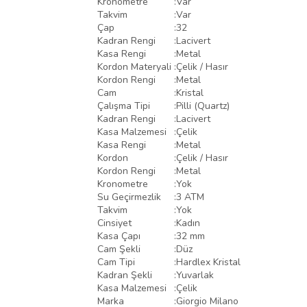
Kronometre
:
Var
Takvim
:
Var
Çap
:
32
Kadran Rengi
:
Lacivert
Kasa Rengi
:
Metal
Kordon Materyali
:
Çelik / Hasır
Kordon Rengi
:
Metal
Cam
:
Kristal
Çalışma Tipi
:
Pilli (Quartz)
Kadran Rengi
:
Lacivert
Kasa Malzemesi
:
Çelik
Kasa Rengi
:
Metal
Kordon
:
Çelik / Hasır
Kordon Rengi
:
Metal
Kronometre
:
Yok
Su Geçirmezlik
:
3 ATM
Takvim
:
Yok
Cinsiyet
:
Kadın
Kasa Çapı
:
32 mm
Cam Şekli
:
Düz
Cam Tipi
:
Hardlex Kristal
Kadran Şekli
:
Yuvarlak
Kasa Malzemesi
:
Çelik
Marka
:
Giorgio Milano