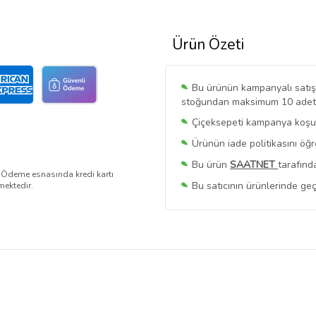
Ürün Özeti
Bu ürünün kampanyalı satışı 
stoğundan maksimum 10 adet sa
Çiçeksepeti kampanya koşull
Ürünün iade politikasını öğ
Bu ürün
SAATNET
tarafınd
. Ödeme esnasında kredi kartı
Bu satıcının ürünlerinde geç
mektedir.
Bu Satıcının
Tüm Ürünlerini
Ürün sayfasında gördüğünüz f
belirlenmektedir.