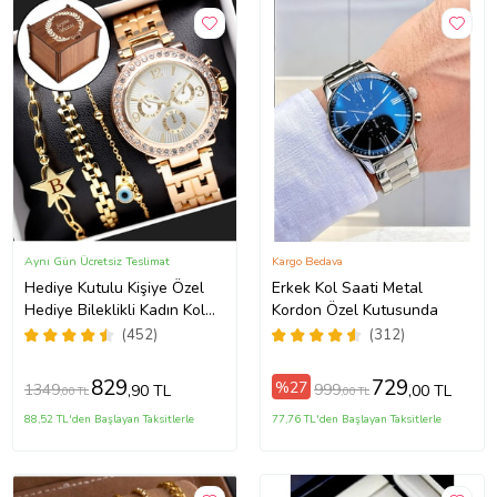
Aynı Gün Ücretsiz Teslimat
Kargo Bedava
Hediye Kutulu Kişiye Özel
Erkek Kol Saati Metal
Hediye Bileklikli Kadın Kol
Kordon Özel Kutusunda
Saati Özel Kutusunda (Gold)
(452)
(312)
829
729
%27
1349
999
,90 TL
,00 TL
,00 TL
,00 TL
88,52 TL'den Başlayan Taksitlerle
77,76 TL'den Başlayan Taksitlerle