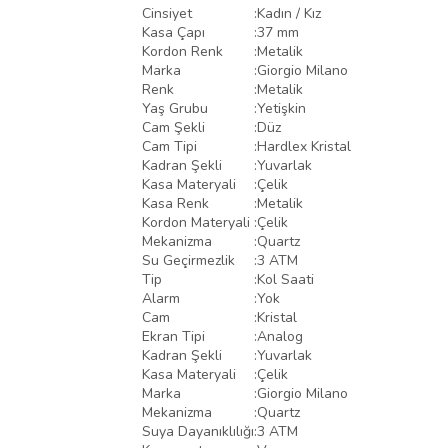
Cinsiyet
:
Kadın / Kız
Kasa Çapı
:
37 mm
Kordon Renk
:
Metalik
Marka
:
Giorgio Milano
Renk
:
Metalik
Yaş Grubu
:
Yetişkin
Cam Şekli
:
Düz
Cam Tipi
:
Hardlex Kristal
Kadran Şekli
:
Yuvarlak
Kasa Materyali
:
Çelik
Kasa Renk
:
Metalik
Kordon Materyali
:
Çelik
Mekanizma
:
Quartz
Su Geçirmezlik
:
3 ATM
Tip
:
Kol Saati
Alarm
:
Yok
Cam
:
Kristal
Ekran Tipi
:
Analog
Kadran Şekli
:
Yuvarlak
Kasa Materyali
:
Çelik
Marka
:
Giorgio Milano
Mekanizma
:
Quartz
Suya Dayanıklılığı
:
3 ATM