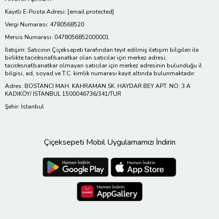
Kayıtlı E-Posta Adresi:
[email protected]
Vergi Numarası: 4780568520
Mersis Numarası: 0478056852000001
İletişim: Satıcının Çiçeksepeti tarafından teyit edilmiş iletişim bilgileri ile
birlikte tacir/esnaf/sanatkar olan satıcılar için merkez adresi;
tacir/esnaf/sanatkar olmayan satıcılar için merkez adresinin bulunduğu il
bilgisi, ad, soyad ve T.C. kimlik numarası kayıt altında bulunmaktadır.
Adres: BOSTANCI MAH. KAHRAMAN SK. HAYDAR BEY APT. NO: 3 A
KADIKÖY/ İSTANBUL 1500046736/341/TUR
Şehir: İstanbul
Çiçeksepeti Mobil Uygulamamızı İndirin