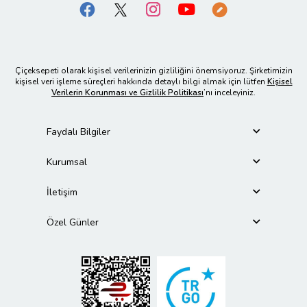
Çiçeksepeti olarak kişisel verilerinizin gizliliğini önemsiyoruz. Şirketimizin
kişisel veri işleme süreçleri hakkında detaylı bilgi almak için lütfen
Kişisel
Verilerin Korunması ve Gizlilik Politikası
’nı inceleyiniz.
Faydalı Bilgiler
Kurumsal
İletişim
Özel Günler