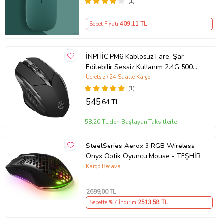
(1)
Sepet Fiyatı
409
,11 TL
İNPHİC PM6 Kablosuz Fare, Şarj
Edilebilir Sessiz Kullanım 2.4G 500
mAh USB Mouse (Siyah)
Ücretsiz / 24 Saatte Kargo
(1)
545
,64 TL
58,20 TL'den Başlayan Taksitlerle
SteelSeries Aerox 3 RGB Wireless
Onyx Optik Oyuncu Mouse - TEŞHİR
Kargo Bedava
2699
,00 TL
Sepette %7 İndirim
2513
,58 TL