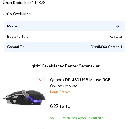
Ürün Kodu:
kcm142378
Ürün Özellikleri
Marka
Diğer
Bağlantı Türü
Kablolu
Garanti Tipi
Distribütör Garantili
İlginizi Çekebilecek Benzer Seçenekler
Quadro DP-480 USB Mouse RGB
Oyuncu Mouse
Kargo Bedava
627
,16 TL
66,89 TL'den Başlayan Taksitlerle