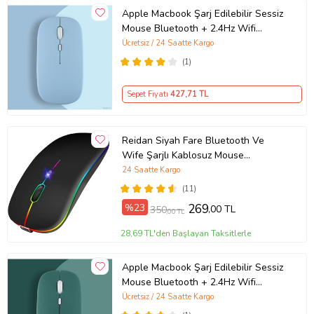
Apple Macbook Şarj Edilebilir Sessiz
Mouse Bluetooth + 2.4Hz Wifi
Kablosuz Mouse Fare (Mavi)
Ücretsiz / 24 Saatte Kargo
(1)
Sepet Fiyatı
427
,71 TL
Reidan Siyah Fare Bluetooth Ve
Wife Şarjlı Kablosuz Mouse
800/1200/1600dpi 2.4ghz Rgb
24 Saatte Kargo
(11)
%23
269
,00 TL
350
,00 TL
28,69 TL'den Başlayan Taksitlerle
Apple Macbook Şarj Edilebilir Sessiz
Mouse Bluetooth + 2.4Hz Wifi
Kablosuz Mouse Fare (Haki)
Ücretsiz / 24 Saatte Kargo