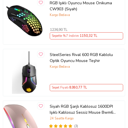
RGB Işıklı Oyuncu Mouse Onikuma
CW903 (Siyah)
Kargo Bedava
1236
,90 TL
Sepette %7 İndirim
1150
,32 TL
SteelSeries Rival 600 RGB Kablolu
Optik Oyuncu Mouse Teşhir
Kargo Bedava
Sepet Fiyatı
8380
,77 TL
Siyah RGB Şarjlı Kablosuz 1600DPI
Işıklı Kablosuz Sessiz Mouse Bwm6
(Rose - Gold)
24 Saatte Kargo
(3)