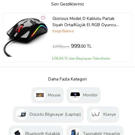
Son Gezdikleriniz
Glorious Model D Kablolu Parlak
Siyah Orta/Küçük El RGB Oyuncu
Mouse GLO-MS-DM-GB
Kargo Bedava
999
,00 TL
1299
,00 TL
106,56 TL'den Başlayan Taksitlerle
Daha Fazla Kategori
Mouse
Monitör
Dizüstü Bilgisayar (Laptop)
Klavye
Bluetooth Kulaklık
Taşınabilir Hoparlör