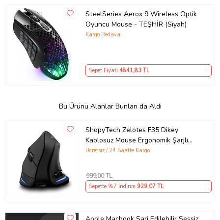
SteelSeries Aerox 9 Wireless Optik
Oyuncu Mouse - TEŞHİR (Siyah)
Kargo Bedava
Sepet Fiyatı
4841
,83 TL
Bu Ürünü Alanlar Bunları da Aldı
ShopyTech Zelotes F35 Dikey
Kablosuz Mouse Ergonomik Şarjlı
2.4G 1000/1600/2400 DPI 6 Tuş
Ücretsiz / 24 Saatte Kargo
999
,00 TL
Sepette %7 İndirim
929
,07 TL
Apple Macbook Şarj Edilebilir Sessiz