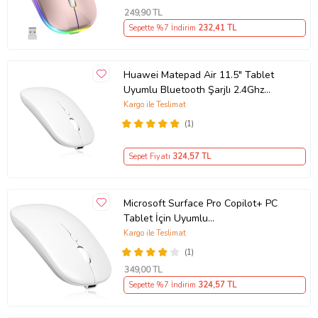
249
,90 TL
Sepette %7 İndirim
232
,41 TL
Huawei Matepad Air 11.5" Tablet
Uyumlu Bluetooth Şarjlı 2.4Ghz
Kablosuz Mouse Sessiz Tıklama
Kargo ile Teslimat
(Beyaz)
(1)
Sepet Fiyatı
324
,57 TL
Microsoft Surface Pro Copilot+ PC
Tablet İçin Uyumlu
Bluetooth+2.4Ghz Kablosuz Şarjlı
Kargo ile Teslimat
Mouse (Beyaz)
(1)
349
,00 TL
Sepette %7 İndirim
324
,57 TL