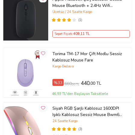
Mouse Bluetooth + 2.4Hz Wifi
Kablosuz Mouse Fare (Siyah)
Ücretsiz / 24 Saatte Kargo
(1)
Sepet Fiyatı
409
,11 TL
Torima TM-17 Mor Çift Modlu Sessiz
Kablosuz Mouse Fare
Kargo Bedava
%33
440
,00 TL
660
,00 TL
46,93 TL'den Başlayan Taksitlerle
Siyah RGB Şarjlı Kablosuz 1600DPI
Işıklı Kablosuz Sessiz Mouse Bwm6
(Rose - Gold)
24 Saatte Kargo
(3)