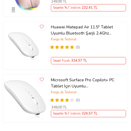
249
,90 TL
Sepette %7 İndirim
232
,41 TL
Huawei Matepad Air 11.5" Tablet
Uyumlu Bluetooth Şarjlı 2.4Ghz
Kablosuz Mouse Sessiz Tıklama
Kargo ile Teslimat
(Beyaz)
(1)
Sepet Fiyatı
324
,57 TL
Microsoft Surface Pro Copilot+ PC
Tablet İçin Uyumlu
Bluetooth+2.4Ghz Kablosuz Şarjlı
Kargo ile Teslimat
Mouse (Beyaz)
(1)
349
,00 TL
Sepette %7 İndirim
324
,57 TL