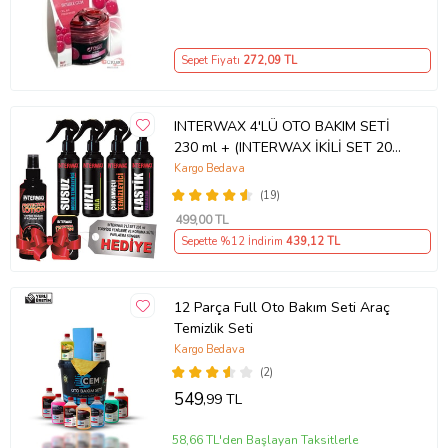
Sepet Fiyatı
272
,09 TL
INTERWAX 4'LÜ OTO BAKIM SETİ
230 ml + (INTERWAX İKİLİ SET 200
ml HEDİYE)
Kargo Bedava
(19)
499
,00 TL
Sepette %12 İndirim
439
,12 TL
12 Parça Full Oto Bakım Seti Araç
Temizlik Seti
Kargo Bedava
(2)
549
,99 TL
58,66 TL'den Başlayan Taksitlerle