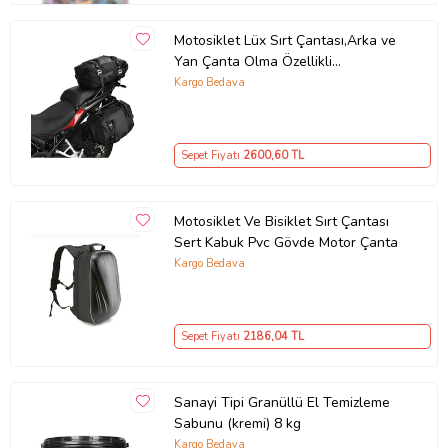
Motosiklet Lüx Sırt Çantası,Arka ve
Yan Çanta Olma Özellikli
Waterproof Motor Touring Çanta 30
Kargo Bedava
lt
Sepet Fiyatı
2600
,60 TL
Motosiklet Ve Bisiklet Sırt Çantası
Sert Kabuk Pvc Gövde Motor Çanta
Kargo Bedava
Sepet Fiyatı
2186
,04 TL
Sanayi Tipi Granüllü El Temizleme
Sabunu (kremi) 8 kg
Kargo Bedava