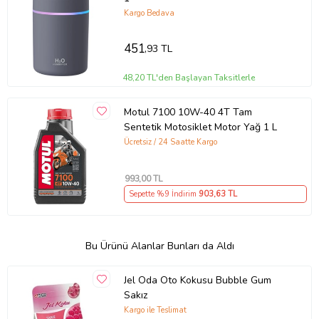
Kargo Bedava
451
,93 TL
48,20 TL'den Başlayan Taksitlerle
Motul 7100 10W-40 4T Tam
Sentetik Motosiklet Motor Yağ 1 L
Ücretsiz / 24 Saatte Kargo
993
,00 TL
Sepette %9 İndirim
903
,63 TL
Bu Ürünü Alanlar Bunları da Aldı
Jel Oda Oto Kokusu Bubble Gum
Sakız
Kargo ile Teslimat