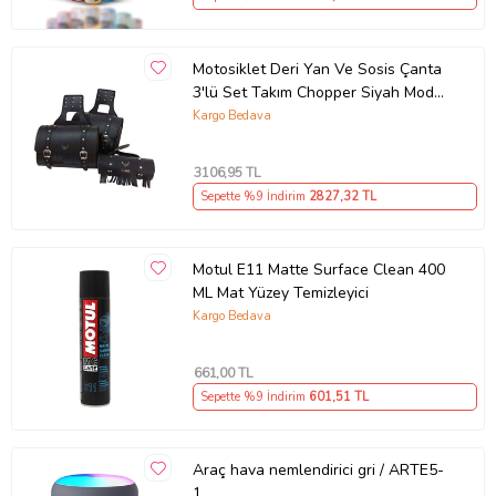
Motosiklet Deri Yan Ve Sosis Çanta
3'lü Set Takım Chopper Siyah Model
Motor Çantası
Kargo Bedava
3106
,95 TL
Sepette %9 İndirim
2827
,32 TL
Motul E11 Matte Surface Clean 400
ML Mat Yüzey Temizleyici
Kargo Bedava
661
,00 TL
Sepette %9 İndirim
601
,51 TL
Araç hava nemlendirici gri / ARTE5-
1