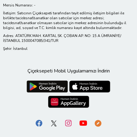
Mersis Numarası: -
İletişim: Satıcının Çiçeksepeti tarafından teyit edilmiş iletişim bilgileri ile
birlikte tacir/esnaf/sanatkar olan satıcılar için merkez adresi;
tacir/esnaf/sanatkar olmayan satıcılar için merkez adresinin bulunduğu il
bilgisi, ad, soyad ve T.C. kimlik numarası kayıt altında bulunmaktadır.
Adres: ATATÜRK MAH. KARTAL SK. ÇOBAN AP. NO: 15 A ÜMRANİYE/
İSTANBUL 1500047085/341/TUR
Şehir: İstanbul
Çiçeksepeti Mobil Uygulamamızı İndirin