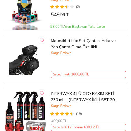
Kargo Bedava
(2)
549
,99 TL
58,66 TL'den Başlayan Taksitlerle
Motosiklet Lüx Sırt Çantası,Arka ve
Yan Çanta Olma Özellikli
Waterproof Motor Touring Çanta 30
Kargo Bedava
lt
Sepet Fiyatı
2600
,60 TL
INTERWAX 4'LÜ OTO BAKIM SETİ
230 ml + (INTERWAX İKİLİ SET 200
ml HEDİYE)
Kargo Bedava
(19)
499
,00 TL
Sepette %12 İndirim
439
,12 TL