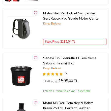
Motosiklet Ve Bisiklet Sırt Çantası
Sert Kabuk Pvc Gövde Motor Çanta
Kargo Bedava
Sepet Fiyatı
2186
,04 TL
Sanayi Tipi Granüllü El Temizleme
Sabunu (kremi) 8 kg
Kargo Bedava
(2)
1599
,00 TL
1846
,00 TL
170,56 TL'den Başlayan Taksitlerle
Motul M3 Deri Temizleyici Bakım
Kremi 250 ML Perfect Leather