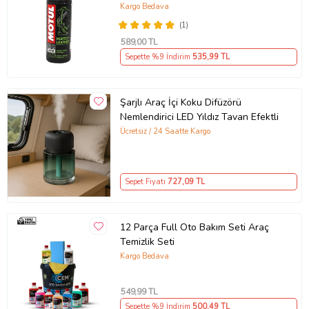
Kargo Bedava
(1)
589
,00 TL
Sepette %9 İndirim
535
,99 TL
Şarjlı Araç İçi Koku Difüzörü
Nemlendirici LED Yıldız Tavan Efektli
Ücretsiz / 24 Saatte Kargo
Sepet Fiyatı
727
,09 TL
12 Parça Full Oto Bakım Seti Araç
Temizlik Seti
Kargo Bedava
549
,99 TL
Sepette %9 İndirim
500
,49 TL