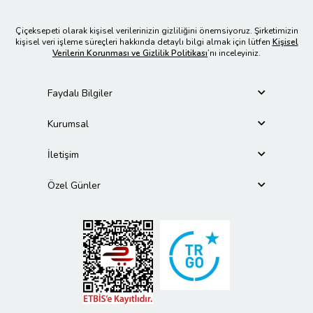
Çiçeksepeti olarak kişisel verilerinizin gizliliğini önemsiyoruz. Şirketimizin
kişisel veri işleme süreçleri hakkında detaylı bilgi almak için lütfen
Kişisel
Verilerin Korunması ve Gizlilik Politikası
’nı inceleyiniz.
Faydalı Bilgiler
Kurumsal
İletişim
Özel Günler