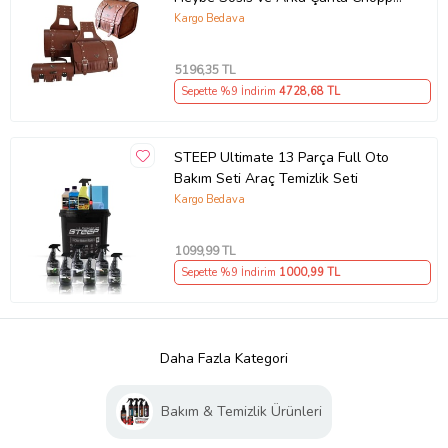
Kahverengi Model Motor Çantası
Kargo Bedava
5196
,35 TL
Sepette %9 İndirim
4728
,68 TL
STEEP Ultimate 13 Parça Full Oto
Bakım Seti Araç Temizlik Seti
Kargo Bedava
1099
,99 TL
Sepette %9 İndirim
1000
,99 TL
Daha Fazla Kategori
Bakım & Temizlik Ürünleri