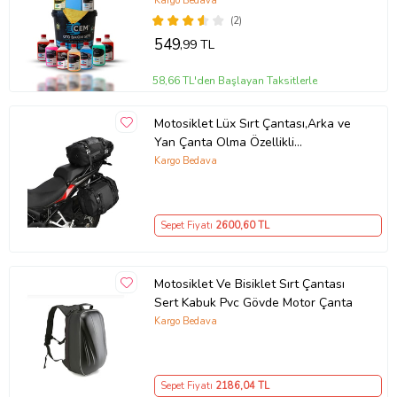
Kargo Bedava
(2)
549
,99 TL
58,66 TL'den Başlayan Taksitlerle
Motosiklet Lüx Sırt Çantası,Arka ve
Yan Çanta Olma Özellikli
Waterproof Motor Touring Çanta 30
Kargo Bedava
lt
Sepet Fiyatı
2600
,60 TL
Motosiklet Ve Bisiklet Sırt Çantası
Sert Kabuk Pvc Gövde Motor Çanta
Kargo Bedava
Sepet Fiyatı
2186
,04 TL