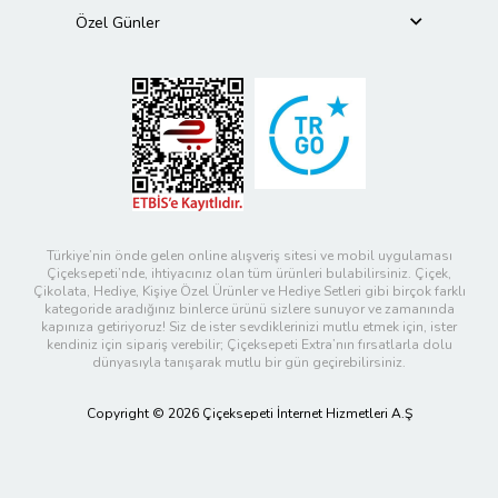
Özel Günler
Türkiye’nin önde gelen online alışveriş sitesi ve mobil uygulaması
Çiçeksepeti’nde, ihtiyacınız olan tüm ürünleri bulabilirsiniz. Çiçek,
Çikolata, Hediye, Kişiye Özel Ürünler ve Hediye Setleri gibi birçok farklı
kategoride aradığınız binlerce ürünü sizlere sunuyor ve zamanında
kapınıza getiriyoruz! Siz de ister sevdiklerinizi mutlu etmek için, ister
kendiniz için sipariş verebilir; Çiçeksepeti Extra’nın fırsatlarla dolu
dünyasıyla tanışarak mutlu bir gün geçirebilirsiniz.
Copyright © 2026 Çiçeksepeti İnternet Hizmetleri A.Ş