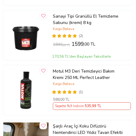
Sanayi Tipi Granüllü El Temizleme
Sabunu (kremi) 8 kg
Kargo Bedava
(2)
1599
,00 TL
1846
,00 TL
170,56 TL'den Başlayan Taksitlerle
Motul M3 Deri Temizleyici Bakım
Kremi 250 ML Perfect Leather
Kargo Bedava
(1)
589
,00 TL
Sepette %9 İndirim
535
,99 TL
Şarjlı Araç İçi Koku Difüzörü
Nemlendirici LED Yıldız Tavan Efektli