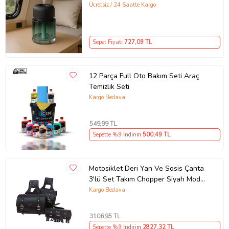
Ücretsiz / 24 Saatte Kargo
Sepet Fiyatı
727
,09 TL
12 Parça Full Oto Bakım Seti Araç
Temizlik Seti
Kargo Bedava
549
,99 TL
Sepette %9 İndirim
500
,49 TL
Motosiklet Deri Yan Ve Sosis Çanta
3'lü Set Takım Chopper Siyah Model
Motor Çantası
Kargo Bedava
3106
,95 TL
Sepette %9 İndirim
2827
,32 TL