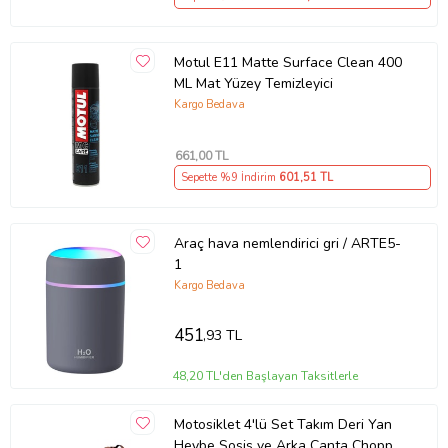
Motul E11 Matte Surface Clean 400
ML Mat Yüzey Temizleyici
Kargo Bedava
661
,00 TL
Sepette %9 İndirim
601
,51 TL
Araç hava nemlendirici gri / ARTE5-
1
Kargo Bedava
451
,93 TL
48,20 TL'den Başlayan Taksitlerle
Motosiklet 4'lü Set Takım Deri Yan
Heybe Sosis ve Arka Çanta Chopper