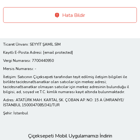
Hata Bildir
Ticaret Ünvanı: SEYYİT ŞAMİL SİM
Kayıtlı E-Posta Adresi:
[email protected]
Vergi Numarası: 7700440950
Mersis Numarası: -
İletişim: Satıcının Çiçeksepeti tarafından teyit edilmiş iletişim bilgileri ile
birlikte tacir/esnaf/sanatkar olan satıcılar için merkez adresi;
tacir/esnaf/sanatkar olmayan satıcılar için merkez adresinin bulunduğu il
bilgisi, ad, soyad ve T.C. kimlik numarası kayıt altında bulunmaktadır.
Adres: ATATÜRK MAH. KARTAL SK. ÇOBAN AP. NO: 15 A ÜMRANİYE/
İSTANBUL 1500047085/341/TUR
Şehir: İstanbul
Çiçeksepeti Mobil Uygulamamızı İndirin