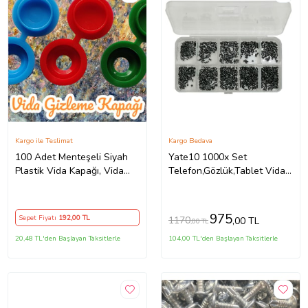
Kargo ile Teslimat
Kargo Bedava
100 Adet Menteşeli Siyah
Yate10 1000x Set
Plastik Vida Kapağı, Vida
Telefon,Gözlük,Tablet Vida
Gizleme Kapağı, Vida
Seti Kutulu
Kapağı, Mobilya Vida Kapağı
975
Sepet Fiyatı
192
,00 TL
1170
,00 TL
,00 TL
20,48 TL'den Başlayan Taksitlerle
104,00 TL'den Başlayan Taksitlerle