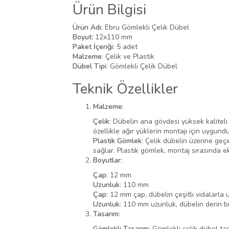
Ürün Bilgisi
Ürün Adı
: Ebru Gömlekli Çelik Dübel
Boyut
: 12x110 mm
Paket İçeriği
: 5 adet
Malzeme
: Çelik ve Plastik
Dübel Tipi
: Gömlekli Çelik Dübel
Teknik Özellikler
Malzeme
:
Çelik
: Dübelin ana gövdesi yüksek kaliteli 
özellikle ağır yüklerin montajı için uygundu
Plastik Gömlek
: Çelik dübelin üzerine geç
sağlar. Plastik gömlek, montaj sırasında ek
Boyutlar
:
Çap
: 12 mm
Uzunluk
: 110 mm
Çap
: 12 mm çap, dübelin çeşitli vidalarla 
Uzunluk
: 110 mm uzunluk, dübelin derin b
Tasarım
:
Gömlekli Tasarım
: Gömlekli çelik dübel ta