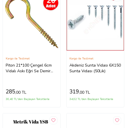
Kargo ile Teslimat
Kargo ile Teslimat
Piton 21*100 Çengel 6cm
Akdeniz Sunta Vidası 6X150
Vidalı Askı Eğri Se Demir
Sunta Vıdası (50Lik)
Duy Kanca -20 Adet
285
319
,00 TL
,00 TL
30,40 TL'den Başlayan Taksitlerle
34,02 TL'den Başlayan Taksitlerle