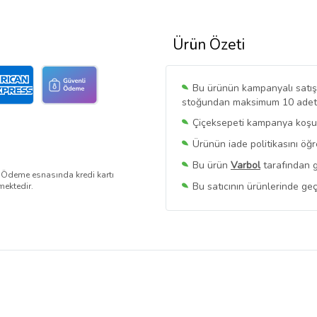
Ürün Özeti
Bu ürünün kampanyalı satışı 
stoğundan maksimum 10 adet sa
Çiçeksepeti kampanya koşull
Ürünün iade politikasını öğ
Bu ürün
Varbol
tarafından g
. Ödeme esnasında kredi kartı
Bu satıcının ürünlerinde geç
mektedir.
Bu Satıcının
Tüm Ürünlerini
Ürün sayfasında gördüğünüz f
belirlenmektedir.