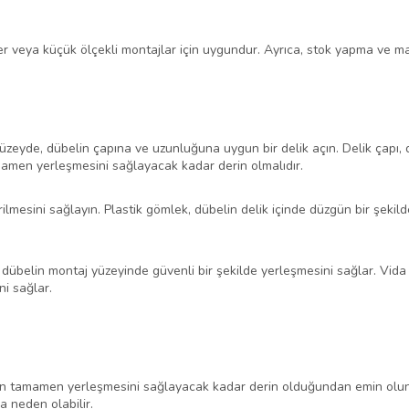
ler veya küçük ölçekli montajlar için uygundur. Ayrıca, stok yapma ve 
yüzeyde, dübelin çapına ve uzunluğuna uygun bir delik açın. Delik çapı
tamamen yerleşmesini sağlayacak kadar derin olmalıdır.
irilmesini sağlayın. Plastik gömlek, dübelin delik içinde düzgün bir şekil
sı, dübelin montaj yüzeyinde güvenli bir şekilde yerleşmesini sağlar. Vida
ni sağlar.
belin tamamen yerleşmesini sağlayacak kadar derin olduğundan emin olun.
 neden olabilir.