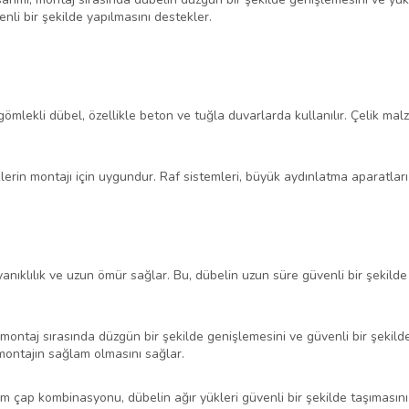
nli bir şekilde yapılmasını destekler.
k gömlekli dübel, özellikle beton ve tuğla duvarlarda kullanılır. Çelik 
lerin montajı için uygundur. Raf sistemleri, büyük aydınlatma aparatları 
anıklılık ve uzun ömür sağlar. Bu, dübelin uzun süre güvenli bir şekild
 montaj sırasında düzgün bir şekilde genişlemesini ve güvenli bir şekild
montajın sağlam olmasını sağlar.
çap kombinasyonu, dübelin ağır yükleri güvenli bir şekilde taşımasını sa