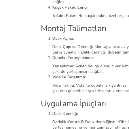
sağlar.
Küçük Paket İçeriği
:
5 Adet Paket
: Bu küçük paket, özel proje
Montaj Talimatları
Delik Açma
:
Delik Çapı ve Derinliği
: Montaj yapılacak 
geniş olmalıdır. Delik derinliği, dübelin 
Dübelin Yerleştirilmesi
:
Yerleştirme
: Açılan deliğe dübelin yerleşt
şekilde yerleşmesini sağlar.
Vida ile Sıkıştırma
:
Vida Takma
: Vida ile dübelin sıkıştırılma
yüklerin güvenli bir şekilde desteklenmesi
Uygulama İpuçları
Delik Derinliği
:
Derinlik Kontrolü
: Delik derinliğinin, dü
yerleşmemesine ve montajın zayıf olmasına