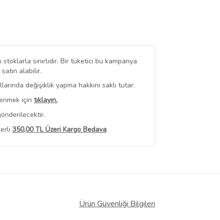
stoklarla sınırlıdır. Bir tüketici bu kampanya
tın alabilir.
arında değişiklik yapma hakkını saklı tutar.
renmek için
tıklayın.
önderilecektir.
erli
350,00 TL Üzeri Kargo Bedava
 Görüntüle
iyat bilgileri, satıcı tarafından
Ürün Güvenliği Bilgileri