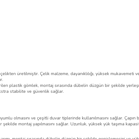
çelikten üretilmiştir. Çelik malzeme, dayanıklılığı, yüksek mukavemeti ve 
r.
irilen plastik gömlek, montaj sırasında dübelin düzgün bir şekilde yerleş
stra stabilite ve güvenlik sağlar.
uyumlu olmasını ve çeşitli duvar tiplerinde kullanılmasını sağlar. Çapın 
ir şekilde montaj yapılmasını sağlar. Uzunluk, yüksek yük taşıma kapasi
sarımı, montaj sırasında dübelin düzgün bir şekilde genişlemesini ve yükl