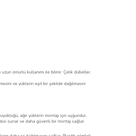
uzun ömürlü kullanımı ile bilinir. Çelik dübeller,
mesini ve yüklerin eşit bir şekilde dağılmasını
büyüklüğü, ağır yüklerin montajı için uygundur.
tesi sunar ve daha güvenli bir montaj sağlar.
erin daha iyi dağılmasını sağlar. Plastik gömlek,