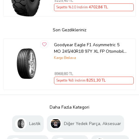
5225
,40 TL
Sepette %10 İndirim
4702
,86 TL
Son Gezdikleriniz
Goodyear Eagle F1 Asymmetric 5
MO 245/40R18 97Y XL FP Otomobil
Yaz Lastiği (Üretim Yılı: 2026)
Kargo Bedava
8968
,80 TL
Sepette %8 İndirim
8251
,30 TL
Daha Fazla Kategori
Lastik
Diğer Yedek Parça, Aksesuar