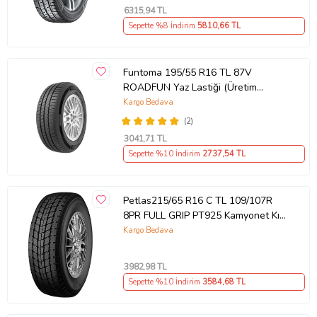
6315
,94 TL
Sepette %8 İndirim
5810
,66 TL
Funtoma 195/55 R16 TL 87V
ROADFUN Yaz Lastiği (Üretim
Tarihi:2026)
Kargo Bedava
(2)
3041
,71 TL
Sepette %10 İndirim
2737
,54 TL
Petlas215/65 R16 C TL 109/107R
8PR FULL GRIP PT925 Kamyonet Kış
Lastiği (Üretim Tarihi:2022)
Kargo Bedava
3982
,98 TL
Sepette %10 İndirim
3584
,68 TL