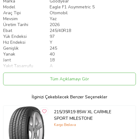
Marka
Goodyear
Model
Eagle F1 Asymmetric 5
Araç Tipi
Otomobil
Mevsim
Yaz
Üretim Tarihi
2026
Ebat
245/40R18
Yük Endeksi
97
Hız Endeksi
Y
Genişlik
245
Yanak
40
Jant
18
Yakıt Tasarrufu
A
Islak Zeminde Frenleme
B
Lastik Ses Seviyesi
70
Tüm Açıklamayı Gör
ÖNEMLİ BİLGİLER:
✓ 1 Adet Fiyatıdır.
İlginizi Çekebilecek Benzer Seçenekler
✓ Ürünlerimiz 2 yıl garantili ve faturalıdır,
✓ Ürün görselleri temsilidir; Ürün başlığında ne yazıyor ise o size
215/35R19 85W XL CARMILE
gelmektedir.
SPORT MILESTONE
Kargo Bedava
Stoklar sınırlı, kaçırmayın! 🔥🚗