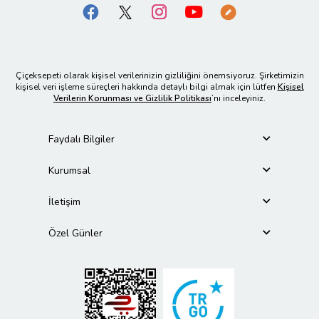
Çiçeksepeti olarak kişisel verilerinizin gizliliğini önemsiyoruz. Şirketimizin
kişisel veri işleme süreçleri hakkında detaylı bilgi almak için lütfen
Kişisel
Verilerin Korunması ve Gizlilik Politikası
’nı inceleyiniz.
Faydalı Bilgiler
Kurumsal
İletişim
Özel Günler