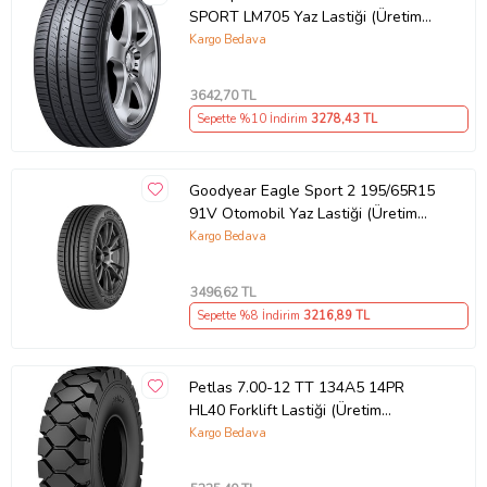
SPORT LM705 Yaz Lastiği (Üretim
Tarihi:2026)
Kargo Bedava
3642
,70 TL
Sepette %10 İndirim
3278
,43 TL
Goodyear Eagle Sport 2 195/65R15
91V Otomobil Yaz Lastiği (Üretim
Yılı: 2025)
Kargo Bedava
3496
,62 TL
Sepette %8 İndirim
3216
,89 TL
Petlas 7.00-12 TT 134A5 14PR
HL40 Forklift Lastiği (Üretim
Tarihi:2026)
Kargo Bedava