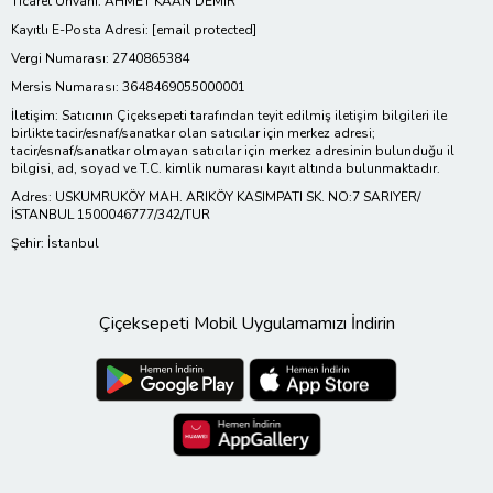
Ticaret Ünvanı: AHMET KAAN DEMİR
Kayıtlı E-Posta Adresi:
[email protected]
Vergi Numarası: 2740865384
Mersis Numarası: 3648469055000001
İletişim: Satıcının Çiçeksepeti tarafından teyit edilmiş iletişim bilgileri ile
birlikte tacir/esnaf/sanatkar olan satıcılar için merkez adresi;
tacir/esnaf/sanatkar olmayan satıcılar için merkez adresinin bulunduğu il
bilgisi, ad, soyad ve T.C. kimlik numarası kayıt altında bulunmaktadır.
Adres: USKUMRUKÖY MAH. ARIKÖY KASIMPATI SK. NO:7 SARIYER/
İSTANBUL 1500046777/342/TUR
Şehir: İstanbul
Çiçeksepeti Mobil Uygulamamızı İndirin