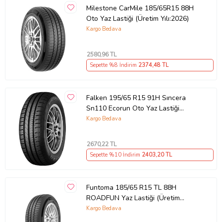
Milestone CarMile 185/65R15 88H
Oto Yaz Lastiği (Üretim Yılı:2026)
Kargo Bedava
2580
,96 TL
Sepette %8 İndirim
2374
,48 TL
Falken 195/65 R15 91H Sıncera
Sn110 Ecorun Oto Yaz Lastiği
(Üretim Yılı: 2023)
Kargo Bedava
2670
,22 TL
Sepette %10 İndirim
2403
,20 TL
Funtoma 185/65 R15 TL 88H
ROADFUN Yaz Lastiği (Üretim
Tarihi:2026)
Kargo Bedava