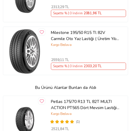
2313
,29 TL
Sepette %10 İndirim
2081
,96 TL
Milestone 195/50 R15 Tl 82V
Carmile Oto Yaz Lastiği ( Üretim Yılı:
2026 )
Kargo Bedava
2559
,11 TL
Sepette %10 İndirim
2303
,20 TL
Bu Ürünü Alanlar Bunları da Aldı
Petlas 175/70 R13 TL 82T MULTI
ACTION PT565 Dört Mevsim Lastiği
(Üretim Tarihi:2026)
Kargo Bedava
(1)
2521
,84 TL