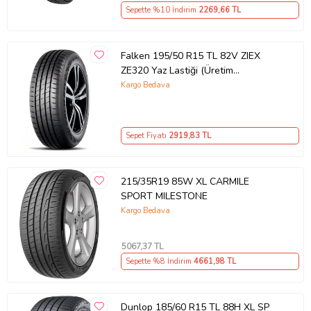
Sepette %10 İndirim
2269
,66 TL
Falken 195/50 R15 TL 82V ZIEX
ZE320 Yaz Lastiği (Üretim
Tarihi:2025)
Kargo Bedava
Sepet Fiyatı
2919
,83 TL
215/35R19 85W XL CARMILE
SPORT MILESTONE
Kargo Bedava
5067
,37 TL
Sepette %8 İndirim
4661
,98 TL
Dunlop 185/60 R15 TL 88H XL SP