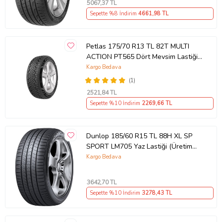
Ürün Kodu:
kcm88735716
5067
,37 TL
Sepette %8 İndirim
4661
,98 TL
Petlas 175/70 R13 TL 82T MULTI
ACTION PT565 Dört Mevsim Lastiği
(Üretim Tarihi:2026)
Kargo Bedava
(1)
2521
,84 TL
Sepette %10 İndirim
2269
,66 TL
Dunlop 185/60 R15 TL 88H XL SP
SPORT LM705 Yaz Lastiği (Üretim
Tarihi:2026)
Kargo Bedava
3642
,70 TL
Sepette %10 İndirim
3278
,43 TL