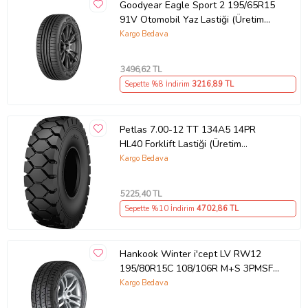
Goodyear Eagle Sport 2 195/65R15
91V Otomobil Yaz Lastiği (Üretim
Yılı: 2025)
Kargo Bedava
3496
,62 TL
Sepette %8 İndirim
3216
,89 TL
Petlas 7.00-12 TT 134A5 14PR
HL40 Forklift Lastiği (Üretim
Tarihi:2026)
Kargo Bedava
5225
,40 TL
Sepette %10 İndirim
4702
,86 TL
Hankook Winter i'cept LV RW12
195/80R15C 108/106R M+S 3PMSF
8PR Hafif Ticari Kış Lastiği (Üretim
Kargo Bedava
Yılı:2025)