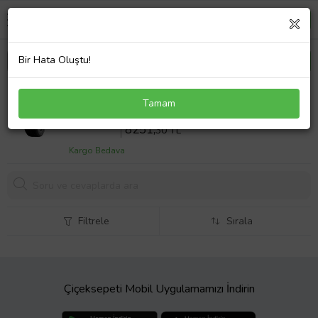
Bir Hata Oluştu!
Goodyear Eagle F1 Asymmetric 5 MO 245/40R18
Tamam
97Y XL FP Otomobil Yaz Lastiği (Üretim Yılı: 2026)
Sepette %8 İndirim
8968
,80 TL
8251,
30 TL
Kargo Bedava
Filtrele
Sırala
Çiçeksepeti Mobil Uygulamamızı İndirin