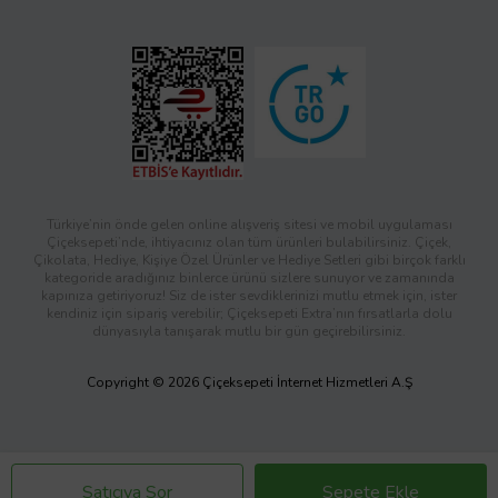
Türkiye’nin önde gelen online alışveriş sitesi ve mobil uygulaması
Çiçeksepeti’nde, ihtiyacınız olan tüm ürünleri bulabilirsiniz. Çiçek,
Çikolata, Hediye, Kişiye Özel Ürünler ve Hediye Setleri gibi birçok farklı
kategoride aradığınız binlerce ürünü sizlere sunuyor ve zamanında
kapınıza getiriyoruz! Siz de ister sevdiklerinizi mutlu etmek için, ister
kendiniz için sipariş verebilir; Çiçeksepeti Extra’nın fırsatlarla dolu
dünyasıyla tanışarak mutlu bir gün geçirebilirsiniz.
Copyright © 2026 Çiçeksepeti İnternet Hizmetleri A.Ş
Satıcıya Sor
Sepete Ekle