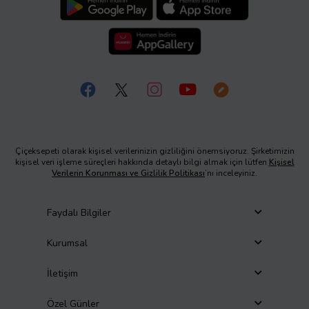
Çiçeksepeti olarak kişisel verilerinizin gizliliğini önemsiyoruz. Şirketimizin
kişisel veri işleme süreçleri hakkında detaylı bilgi almak için lütfen
Kişisel
Verilerin Korunması ve Gizlilik Politikası
’nı inceleyiniz.
Faydalı Bilgiler
Kurumsal
İletişim
Özel Günler