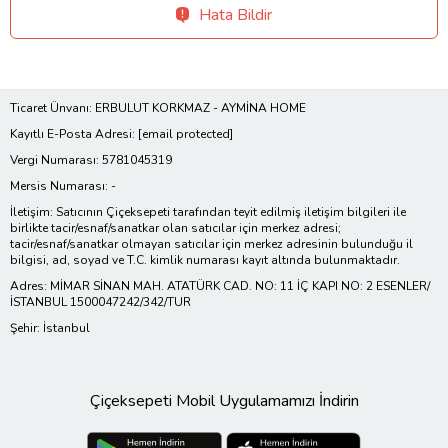
Hata Bildir
Ticaret Ünvanı: ERBULUT KORKMAZ - AYMİNA HOME
Kayıtlı E-Posta Adresi:
[email protected]
Vergi Numarası: 5781045319
Mersis Numarası: -
İletişim: Satıcının Çiçeksepeti tarafından teyit edilmiş iletişim bilgileri ile
birlikte tacir/esnaf/sanatkar olan satıcılar için merkez adresi;
tacir/esnaf/sanatkar olmayan satıcılar için merkez adresinin bulunduğu il
bilgisi, ad, soyad ve T.C. kimlik numarası kayıt altında bulunmaktadır.
Adres: MİMAR SİNAN MAH. ATATÜRK CAD. NO: 11 İÇ KAPI NO: 2 ESENLER/
İSTANBUL 1500047242/342/TUR
Şehir: İstanbul
Çiçeksepeti Mobil Uygulamamızı İndirin