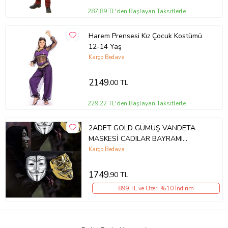
287,89 TL'den Başlayan Taksitlerle
Harem Prensesi Kız Çocuk Kostümü
12-14 Yaş
Kargo Bedava
2149
,00 TL
229,22 TL'den Başlayan Taksitlerle
2ADET GOLD GÜMÜŞ VANDETA
MASKESİ CADILAR BAYRAMI
MASKESİ KORKU MASKESİ PARTİ
Kargo Bedava
MASKESİ YILBAŞI MASKESİ
1749
,90 TL
899 TL ve Üzeri %10 İndirim