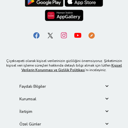
Çiçeksepeti olarak kişisel verilerinizin gizliliğini önemsiyoruz. Şirketimizin
kişisel veri işleme süreçleri hakkında detaylı bilgi almak için lütfen
Kişisel
Verilerin Korunması ve Gizlilik Politikası
’nı inceleyiniz.
Faydalı Bilgiler
Kurumsal
İletişim
Özel Günler