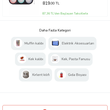
819
,00 TL
87,36 TL'den Başlayan Taksitlerle
Daha Fazla Kategori
Muffin kalıbı
Elektrik Aksesuarları
Kek kalıbı
Kek, Pasta Fanusu
Kırlent kılıfı
Gıda Boyası