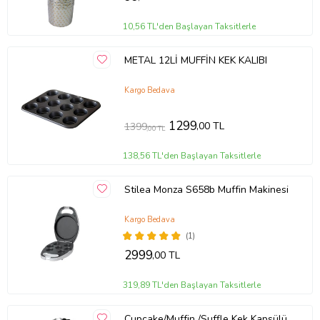
10,56 TL'den Başlayan Taksitlerle
METAL 12Lİ MUFFİN KEK KALIBI
Kargo Bedava
1299
,00 TL
1399
,00 TL
138,56 TL'den Başlayan Taksitlerle
Stilea Monza S658b Muffin Makinesi
Kargo Bedava
(1)
2999
,00 TL
319,89 TL'den Başlayan Taksitlerle
Cupcake/Muffin /Suffle Kek Kapsülü