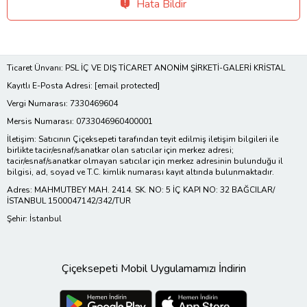
Hata Bildir
Ticaret Ünvanı: PSL İÇ VE DIŞ TİCARET ANONİM ŞİRKETİ-GALERİ KRİSTAL
Kayıtlı E-Posta Adresi:
[email protected]
Vergi Numarası: 7330469604
Mersis Numarası: 0733046960400001
İletişim: Satıcının Çiçeksepeti tarafından teyit edilmiş iletişim bilgileri ile
birlikte tacir/esnaf/sanatkar olan satıcılar için merkez adresi;
tacir/esnaf/sanatkar olmayan satıcılar için merkez adresinin bulunduğu il
bilgisi, ad, soyad ve T.C. kimlik numarası kayıt altında bulunmaktadır.
Adres: MAHMUTBEY MAH. 2414. SK. NO: 5 İÇ KAPI NO: 32 BAĞCILAR/
İSTANBUL 1500047142/342/TUR
Şehir: İstanbul
Çiçeksepeti Mobil Uygulamamızı İndirin