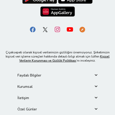
Çiçeksepeti olarak kişisel verilerinizin gizliliğini önemsiyoruz. Şirketimizin
kişisel veri işleme süreçleri hakkında detaylı bilgi almak için lütfen
Kişisel
Verilerin Korunması ve Gizlilik Politikası
’nı inceleyiniz.
Faydalı Bilgiler
Kurumsal
İletişim
Özel Günler