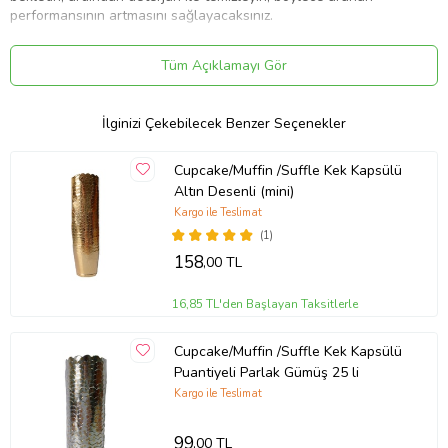
performansının artmasını sağlayacaksınız.
Pişirilen ürünü fırından çıkarıldıktan sonra yaklaşık 10 dakika kadar
ortam sıcaklığında bekletiniz. Bekleme esnasında, soğumuş olan
Tüm Açıklamayı Gör
kek ve kalıp arasındaki yüzey gerilimi farkından dolayı kekiniz daha
rahat çıkacaktır.
İlginizi Çekebilecek Benzer Seçenekler
Son olarak kalıp içerisine kesinlikle metal çatal, bıçak ya da kaşık
kullanılmamalıdır. Eğer yüzey de çizikler oluşur ise keki kalıptan
çıkarmak zorlaşacaktır.
Cupcake/Muffin /Suffle Kek Kapsülü
Altın Desenli (mini)
Direkt ateşle temas ettirilmemelidir.
Kargo ile Teslimat
Ürün Özellikleri
(1)
Marka: Guardini
158
,00 TL
Materyal: Non Stick Kaplama
16,85 TL'den Başlayan Taksitlerle
Boyut: 27 x 18 Cm
Ürün Kodu:
kcm15880617
Cupcake/Muffin /Suffle Kek Kapsülü
Puantiyeli Parlak Gümüş 25 li
Kargo ile Teslimat
99
,00 TL