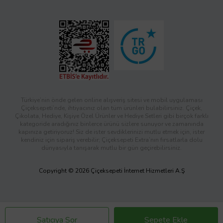
Türkiye’nin önde gelen online alışveriş sitesi ve mobil uygulaması
Çiçeksepeti’nde, ihtiyacınız olan tüm ürünleri bulabilirsiniz. Çiçek,
Çikolata, Hediye, Kişiye Özel Ürünler ve Hediye Setleri gibi birçok farklı
kategoride aradığınız binlerce ürünü sizlere sunuyor ve zamanında
kapınıza getiriyoruz! Siz de ister sevdiklerinizi mutlu etmek için, ister
kendiniz için sipariş verebilir; Çiçeksepeti Extra’nın fırsatlarla dolu
dünyasıyla tanışarak mutlu bir gün geçirebilirsiniz.
Copyright © 2026 Çiçeksepeti İnternet Hizmetleri A.Ş
Satıcıya Sor
Sepete Ekle