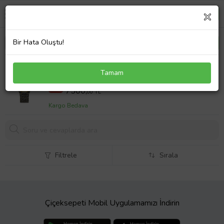
Bir Hata Oluştu!
Guess GUGW0597L1 Kadın Kol Saati
Tamam
17440,00 TL
%57
7500,
00 TL
Kargo Bedava
Filtrele
Sırala
Çiçeksepeti Mobil Uygulamamızı İndirin