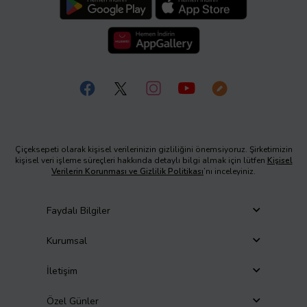
Çiçeksepeti olarak kişisel verilerinizin gizliliğini önemsiyoruz. Şirketimizin
kişisel veri işleme süreçleri hakkında detaylı bilgi almak için lütfen
Kişisel
Verilerin Korunması ve Gizlilik Politikası
’nı inceleyiniz.
Faydalı Bilgiler
Kurumsal
İletişim
Özel Günler