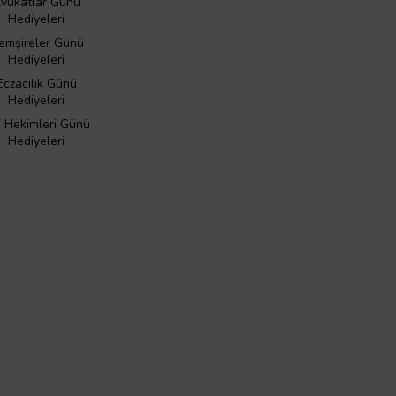
vukatlar Günü
Hediyeleri
emşireler Günü
Hediyeleri
Eczacılık Günü
Hediyeleri
ş Hekimleri Günü
Hediyeleri