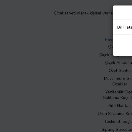
Çiçeksepeti olarak kişisel verilerinizin giz
Bir Hat
Faydalı Bilgil
Çiçek Bakımı
Çiçek Eşliğinde N
Çiçek Anlamla
Özel Günler
Mevsimlere Gö
Çiçekler
Yenilebilir Çiç
Saklama Koşull
Site Haritası
Ürün Sıralama Krit
Teslimat İpuçla
Sipariş Güncell