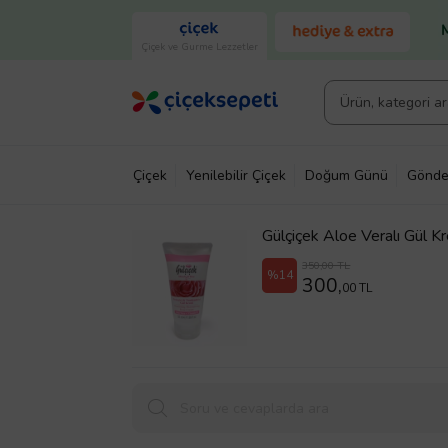
Çiçek ve Gurme Lezzetler
Çiçek
Yenilebilir Çiçek
Doğum Günü
Gönde
Gülçiçek Aloe Veralı Gül K
350,00 TL
%14
300,
00 TL