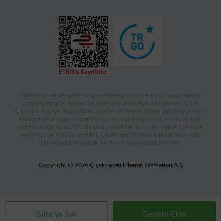
Türkiye’nin önde gelen online alışveriş sitesi ve mobil uygulaması
Çiçeksepeti’nde, ihtiyacınız olan tüm ürünleri bulabilirsiniz. Çiçek,
Çikolata, Hediye, Kişiye Özel Ürünler ve Hediye Setleri gibi birçok farklı
kategoride aradığınız binlerce ürünü sizlere sunuyor ve zamanında
kapınıza getiriyoruz! Siz de ister sevdiklerinizi mutlu etmek için, ister
kendiniz için sipariş verebilir; Çiçeksepeti Extra’nın fırsatlarla dolu
dünyasıyla tanışarak mutlu bir gün geçirebilirsiniz.
Copyright © 2026 Çiçeksepeti İnternet Hizmetleri A.Ş
Satıcıya Sor
Sepete Ekle