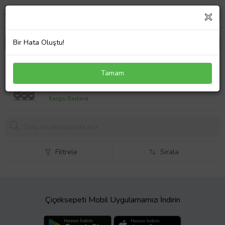
Bir Hata Oluştu!
Gümüş 888 Melek Sayısı Kadın Kolye
Tamam
479,
05 TL
Kargo Bedava
Filtrele
Sırala
Çiçeksepeti Mobil Uygulamamızı İndirin