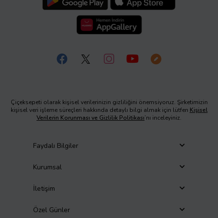
Çiçeksepeti olarak kişisel verilerinizin gizliliğini önemsiyoruz. Şirketimizin
kişisel veri işleme süreçleri hakkında detaylı bilgi almak için lütfen
Kişisel
Verilerin Korunması ve Gizlilik Politikası
’nı inceleyiniz.
Faydalı Bilgiler
Kurumsal
İletişim
Özel Günler