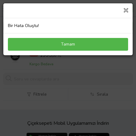
Bir Hata Oluştu!
Gümüş Çınar Yaprağı Kolye
Tamam
3857 TL
%48
1995,
00 TL
Kargo Bedava
Filtrele
Sırala
Çiçeksepeti Mobil Uygulamamızı İndirin