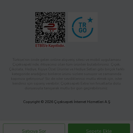
Türkiye’nin önde gelen online alışveriş sitesi ve mobil uygulaması
Çiçeksepeti’nde, ihtiyacınız olan tüm ürünleri bulabilirsiniz. Çiçek,
Çikolata, Hediye, Kişiye Özel Ürünler ve Hediye Setleri gibi birçok farklı
kategoride aradığınız binlerce ürünü sizlere sunuyor ve zamanında
kapınıza getiriyoruz! Siz de ister sevdiklerinizi mutlu etmek için, ister
kendiniz için sipariş verebilir; Çiçeksepeti Extra’nın fırsatlarla dolu
dünyasıyla tanışarak mutlu bir gün geçirebilirsiniz.
Copyright © 2026 Çiçeksepeti İnternet Hizmetleri A.Ş
Satıcıya Sor
Sepete Ekle