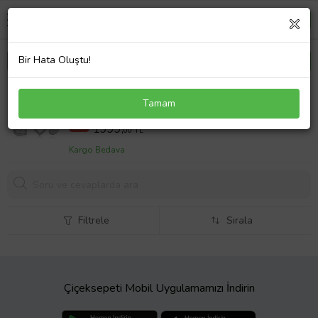
Bir Hata Oluştu!
Gümüş İsmin Kalbimde Yazılı Kolye
Tamam
2844 TL
%30
1999,
00 TL
Kargo Bedava
Filtrele
Sırala
Çiçeksepeti Mobil Uygulamamızı İndirin