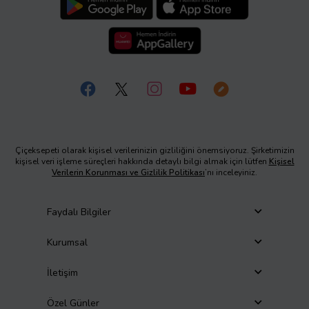
Çiçeksepeti olarak kişisel verilerinizin gizliliğini önemsiyoruz. Şirketimizin
kişisel veri işleme süreçleri hakkında detaylı bilgi almak için lütfen
Kişisel
Verilerin Korunması ve Gizlilik Politikası
’nı inceleyiniz.
Faydalı Bilgiler
Kurumsal
İletişim
Özel Günler