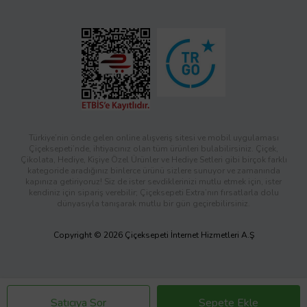
Türkiye’nin önde gelen online alışveriş sitesi ve mobil uygulaması
Çiçeksepeti’nde, ihtiyacınız olan tüm ürünleri bulabilirsiniz. Çiçek,
Çikolata, Hediye, Kişiye Özel Ürünler ve Hediye Setleri gibi birçok farklı
kategoride aradığınız binlerce ürünü sizlere sunuyor ve zamanında
kapınıza getiriyoruz! Siz de ister sevdiklerinizi mutlu etmek için, ister
kendiniz için sipariş verebilir; Çiçeksepeti Extra’nın fırsatlarla dolu
dünyasıyla tanışarak mutlu bir gün geçirebilirsiniz.
Copyright © 2026 Çiçeksepeti İnternet Hizmetleri A.Ş
Satıcıya Sor
Sepete Ekle