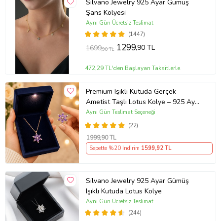
Silvano Jewelry 925 Ayar Gümüş
Şans Kolyesi
Aynı Gün Ücretsiz Teslimat
(1447)
1299
,90 TL
1699
,90 TL
472,29 TL'den Başlayan Taksitlerle
Premium Işıklı Kutuda Gerçek
Ametist Taşlı Lotus Kolye – 925 Ayar
Gümüş Kadın Kolye
Aynı Gün Teslimat Seçeneği
(22)
1999
,90 TL
Sepette %20 İndirim
1599
,92 TL
Silvano Jewelry 925 Ayar Gümüş
Işıklı Kutuda Lotus Kolye
Aynı Gün Ücretsiz Teslimat
(244)