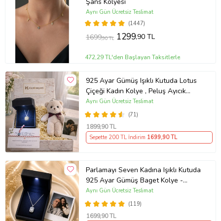
Şans Kolyesi
Aynı Gün Ücretsiz Teslimat
(1447)
1299
,90 TL
1699
,90 TL
472,29 TL'den Başlayan Taksitlerle
925 Ayar Gümüş Işıklı Kutuda Lotus
Çiçeği Kadın Kolye , Peluş Ayıcık
Anahtarlık Marteniçka Bileklik,
Aynı Gün Ücretsiz Teslimat
Polaroid Fotoğraf Hediye
(71)
1899
,90 TL
Sepette 200 TL İndirim
1699
,90 TL
Parlamayı Seven Kadına Işıklı Kutuda
925 Ayar Gümüş Baget Kolye -
Kişiye Özel Fotoğraf Hediye
Aynı Gün Ücretsiz Teslimat
(119)
1699
,90 TL