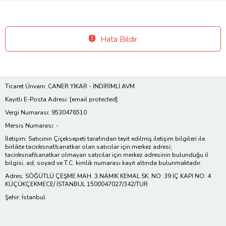
Hata Bildir
Ticaret Ünvanı: CANER YIKAR - İNDİRİMLİ AVM
Kayıtlı E-Posta Adresi:
[email protected]
Vergi Numarası: 9530476510
Mersis Numarası: -
İletişim: Satıcının Çiçeksepeti tarafından teyit edilmiş iletişim bilgileri ile
birlikte tacir/esnaf/sanatkar olan satıcılar için merkez adresi;
tacir/esnaf/sanatkar olmayan satıcılar için merkez adresinin bulunduğu il
bilgisi, ad, soyad ve T.C. kimlik numarası kayıt altında bulunmaktadır.
Adres: SÖĞÜTLÜ ÇEŞME MAH. 3.NAMIK KEMAL SK. NO: 39 İÇ KAPI NO: 4
KÜÇÜKÇEKMECE/ İSTANBUL 1500047027/342/TUR
Şehir: İstanbul