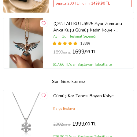
Sepette 200 TL İndirim
1499
,90 TL
(ÇANTALI KUTU)925 Ayar Zümrüdü
Anka Kuşu Gümüş Kadın Kolye -
MAVİ
Aynı Gün Teslimat Seçeneği
(1339)
1699
,99 TL
1899
,99 TL
617,66 TL'den Başlayan Taksitlerle
Son Gezdikleriniz
Gümüş Kar Tanesi Bayan Kolye
Kargo Bedava
1999
,00 TL
2382
,00 TL
726,30 TL'den Başlayan Taksitlerle