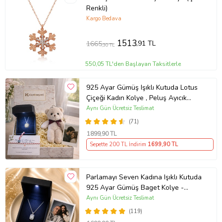
Renkli)
Kargo Bedava
1513
,91 TL
1665
,30 TL
550,05 TL'den Başlayan Taksitlerle
925 Ayar Gümüş Işıklı Kutuda Lotus
Çiçeği Kadın Kolye , Peluş Ayıcık
Anahtarlık Marteniçka Bileklik,
Aynı Gün Ücretsiz Teslimat
Polaroid Fotoğraf Hediye
(71)
1899
,90 TL
Sepette 200 TL İndirim
1699
,90 TL
Parlamayı Seven Kadına Işıklı Kutuda
925 Ayar Gümüş Baget Kolye -
Kişiye Özel Fotoğraf Hediye
Aynı Gün Ücretsiz Teslimat
(119)