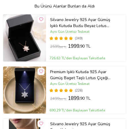
Bu Ürünü Alanlar Bunları da Aldı
Silvano Jewelry 925 Ayar Gümüş
Işıklı Kutuda Buzlu Beyaz Lotus
Kolye
Aynı Gün Ücretsiz Teslimat
(349)
1999
,90 TL
2599
,86 TL
726,63 TL'den Başlayan Taksitlerle
Premium Işıklı Kutuda 925 Ayar
Gümüş Baget Taşlı Lotus Çiçeği
Kolye
Aynı Gün Ücretsiz Teslimat
(226)
1899
,90 TL
2499
,90 TL
690,29 TL'den Başlayan Taksitlerle
Silvano Jewelry 925 Ayar Gümüş