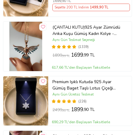
1699
,90 TL
Sepette 200 TL İndirim
1499
,90 TL
(ÇANTALI KUTU)925 Ayar Zümrüdü
Anka Kuşu Gümüş Kadın Kolye -
MAVİ
Aynı Gün Teslimat Seçeneği
(1339)
1699
,99 TL
1899
,99 TL
617,66 TL'den Başlayan Taksitlerle
Premium Işıklı Kutuda 925 Ayar
Gümüş Baget Taşlı Lotus Çiçeği
Kolye
Aynı Gün Ücretsiz Teslimat
(226)
1899
,90 TL
2499
,90 TL
690,29 TL'den Başlayan Taksitlerle