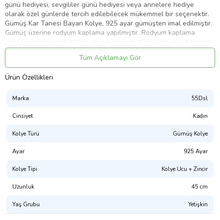
günü hediyesi, sevgililer günü hediyesi veya annelere hediye
olarak özel günlerde tercih edilebilecek mükemmel bir seçenektir.
Gümüş Kar Tanesi Bayan Kolye, 925 ayar gümüşten imal edilmiştir.
Gümüş üzerine rodyum kaplama yapılmıştır. Rodyum kaplama
yapılan ürünler parlaklığını uzun süre muhafaza eder, oksitlenmesi
gecikir. Üzerinde bulunan taşlar zirkondur. Tüm gümüş bayan
Tüm Açıklamayı Gör
kolyelerde olduğu gibi bu gümüş kar tanesi bayan kolye de tamamı
el emeği ile üretilmiştir. Gümüş ve değerli taşlar nedeniyle
Ürün Özellikleri
belirtilen ortalama ürün ağırlığında ± %10 sapma olabilmektedir.
En : 1.00 cm
Marka
55Dsl
Boy : 1.00 cm
Cinsiyet
Kadın
Ort. Ağırlık: 1.86 gr.
Kolye Türü
Gümüş Kolye
Ayar
925 Ayar
Ürün Kodu:
kcm27415251
Kolye Tipi
Kolye Ucu + Zincir
Uzunluk
45 cm
Yaş Grubu
Yetişkin