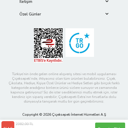
İletişim
Özel Günler
Türkiye’nin önde gelen online alışveriş sitesi ve mobil uygulaması
Çiçeksepeti’nde, ihtiyacınız olan tüm ürünleri bulabilirsiniz. Çiçek,
Çikolata, Hediye, Kişiye Özel Ürünler ve Hediye Setleri gibi birçok farklı
kategoride aradığınız binlerce ürünü sizlere sunuyor ve zamanında
kapınıza getiriyoruz! Siz de ister sevdiklerinizi mutlu etmek için, ister
kendiniz için sipariş verebilir; Çiçeksepeti Extra’nın fırsatlarla dolu
dünyasıyla tanışarak mutlu bir gün geçirebilirsiniz.
Copyright © 2026 Çiçeksepeti İnternet Hizmetleri A.Ş
2382,00 TL