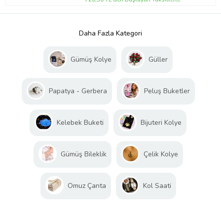
Daha Fazla Kategori
Gümüş Kolye
Güller
Papatya - Gerbera
Peluş Buketler
Kelebek Buketi
Bijuteri Kolye
Gümüş Bileklik
Çelik Kolye
Omuz Çanta
Kol Saati