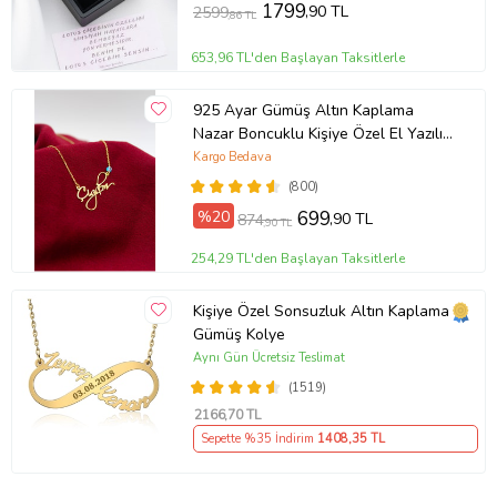
1799
,90 TL
2599
,86 TL
653,96 TL'den Başlayan Taksitlerle
925 Ayar Gümüş Altın Kaplama
Nazar Boncuklu Kişiye Özel El Yazılı
Kolye (Sarı)
Kargo Bedava
(800)
%20
699
,90 TL
874
,90 TL
254,29 TL'den Başlayan Taksitlerle
Kişiye Özel Sonsuzluk Altın Kaplama
Gümüş Kolye
Aynı Gün Ücretsiz Teslimat
(1519)
2166
,70 TL
Sepette %35 İndirim
1408
,35 TL