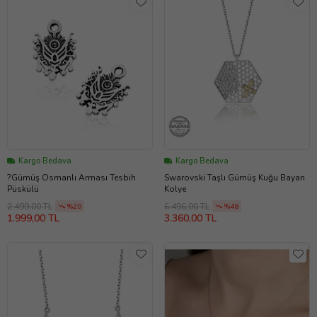
Kargo Bedava
Kargo Bedava
?Gümüş Osmanlı Arması Tesbih
Swarovski Taşlı Gümüş Kuğu Bayan
Püskülü
Kolye
2.499,00 TL
6.496,00 TL
%20
%48
1.999,00 TL
3.360,00 TL