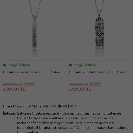
Kargo Bedava
Kargo Bedava
Gümüş Silindir Cevşen Dualı Kolye
Gümüş Silindir Cevşen Dualı Kolye
2.999,00 TL
3.152,00 TL
%33
%37
1.999,00 TL
1.999,00 TL
Firma Ünvanı
:
CANER YIKAR - İNDİRİMLİ AVM
İletişim
:
Satıcının Çiçeksepeti tarafından teyit edilmiş iletişim bilgileri ile
birlikte tacir/esnaf/sanatkar olan satıcılar için merkez adresi;
tacir/esnaf/sanatkar olmayan satıcılar için merkez adresinin
bulunduğu il bilgisi, ad, soyad ve T.C. kimlik numarası kayıt altında
bulunmaktadır.