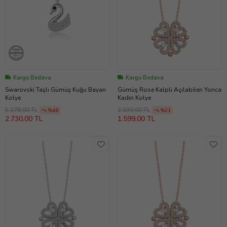
Kargo Bedava
Kargo Bedava
Swarovski Taşlı Gümüş Kuğu Bayan
Gümüş Rose Kalpli Açılabilen Yonca
Kolye
Kadın Kolye
5.278,00 TL
2.030,00 TL
%48
%21
2.730,00 TL
1.599,00 TL