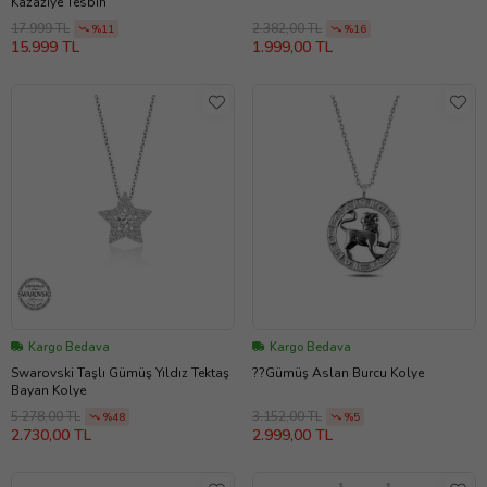
Kazaziye Tesbih
17.999 TL
2.382,00 TL
%11
%16
15.999 TL
1.999,00 TL
Kargo Bedava
Kargo Bedava
Swarovski Taşlı Gümüş Yıldız Tektaş
??Gümüş Aslan Burcu Kolye
Bayan Kolye
5.278,00 TL
3.152,00 TL
%48
%5
2.730,00 TL
2.999,00 TL