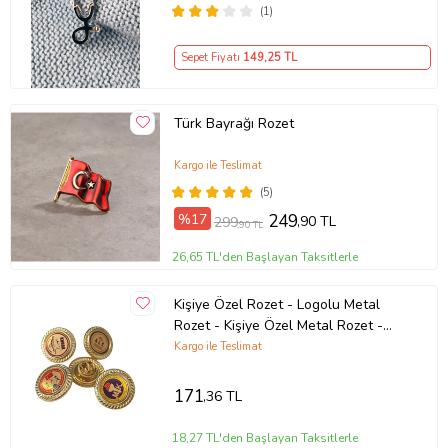
(1)
Sepet Fiyatı
149
,25 TL
Türk Bayrağı Rozet
Kargo ile Teslimat
(5)
%17
249
,90 TL
299
,90 TL
26,65 TL'den Başlayan Taksitlerle
Kişiye Özel Rozet - Logolu Metal
Rozet - Kişiye Özel Metal Rozet -
Logolu Rozet
Kargo ile Teslimat
171
,36 TL
18,27 TL'den Başlayan Taksitlerle