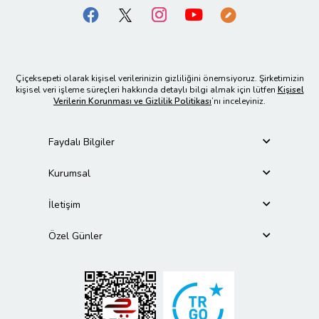
Çiçeksepeti olarak kişisel verilerinizin gizliliğini önemsiyoruz. Şirketimizin
kişisel veri işleme süreçleri hakkında detaylı bilgi almak için lütfen
Kişisel
Verilerin Korunması ve Gizlilik Politikası
’nı inceleyiniz.
Faydalı Bilgiler
Kurumsal
İletişim
Özel Günler