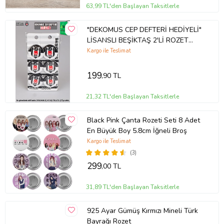
63,99 TL'den Başlayan Taksitlerle
"DEKOMUS CEP DEFTERİ HEDİYELİ"
LİSANSLI BEŞİKTAŞ 2'Lİ ROZET
(Krem)
Kargo ile Teslimat
199
,90 TL
21,32 TL'den Başlayan Taksitlerle
Black Pink Çanta Rozeti Seti 8 Adet
En Büyük Boy 5.8cm İğneli Broş
Kargo ile Teslimat
(3)
299
,00 TL
31,89 TL'den Başlayan Taksitlerle
925 Ayar Gümüş Kırmızı Mineli Türk
Bayrağı Rozet