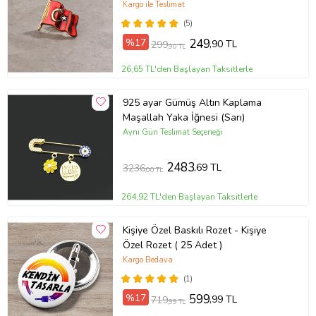
Kargo ile Teslimat
(5)
%17
249
,90 TL
299
,90 TL
26,65 TL'den Başlayan Taksitlerle
925 ayar Gümüş Altın Kaplama
Maşallah Yaka İğnesi (Sarı)
Aynı Gün Teslimat Seçeneği
2483
,69 TL
3236
,00 TL
264,92 TL'den Başlayan Taksitlerle
Kişiye Özel Baskılı Rozet - Kişiye
Özel Rozet ( 25 Adet )
Kargo Bedava
(1)
%17
599
,99 TL
719
,99 TL