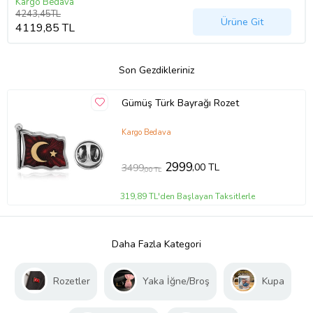
Kargo Bedava
4243,45TL
Ürüne Git
4119,85 TL
Son Gezdikleriniz
Gümüş Türk Bayrağı Rozet
Kargo Bedava
2999
,00 TL
3499
,00 TL
319,89 TL'den Başlayan Taksitlerle
Daha Fazla Kategori
Rozetler
Yaka İğne/Broş
Kupa