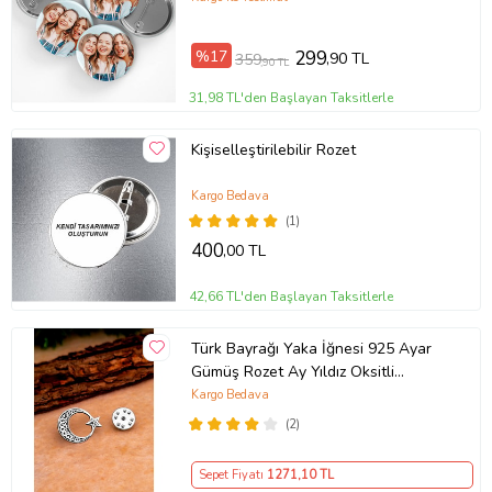
%17
299
,90 TL
359
,90 TL
31,98 TL'den Başlayan Taksitlerle
Kişiselleştirilebilir Rozet
Kargo Bedava
(1)
400
,00 TL
42,66 TL'den Başlayan Taksitlerle
Türk Bayrağı Yaka İğnesi 925 Ayar
Gümüş Rozet Ay Yıldız Oksitli
İşlemeli ST368
Kargo Bedava
(2)
Sepet Fiyatı
1271
,10 TL