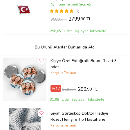
Aynı Gün Teslimat Seçeneği
(2)
2799
,90 TL
3500
,00 TL
298,65 TL'den Başlayan Taksitlerle
Bu Ürünü Alanlar Bunları da Aldı
Kişiye Özel Fotoğraflı Buton Rozet 3
adet
Kargo ile Teslimat
%17
299
,90 TL
359
,90 TL
31,98 TL'den Başlayan Taksitlerle
Siyah Steteskop Doktor Hediye
Rozet Hemşire Tıp Hastahane
Kargo ile Teslimat