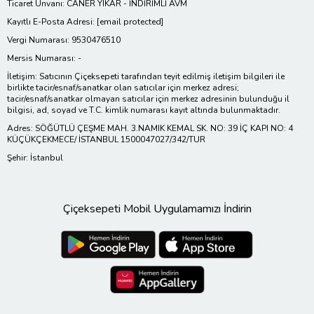
Ticaret Ünvanı: CANER YIKAR - İNDİRİMLİ AVM
Kayıtlı E-Posta Adresi:
[email protected]
Vergi Numarası: 9530476510
Mersis Numarası: -
İletişim: Satıcının Çiçeksepeti tarafından teyit edilmiş iletişim bilgileri ile
birlikte tacir/esnaf/sanatkar olan satıcılar için merkez adresi;
tacir/esnaf/sanatkar olmayan satıcılar için merkez adresinin bulunduğu il
bilgisi, ad, soyad ve T.C. kimlik numarası kayıt altında bulunmaktadır.
Adres: SÖĞÜTLÜ ÇEŞME MAH. 3.NAMIK KEMAL SK. NO: 39 İÇ KAPI NO: 4
KÜÇÜKÇEKMECE/ İSTANBUL 1500047027/342/TUR
Şehir: İstanbul
Çiçeksepeti Mobil Uygulamamızı İndirin