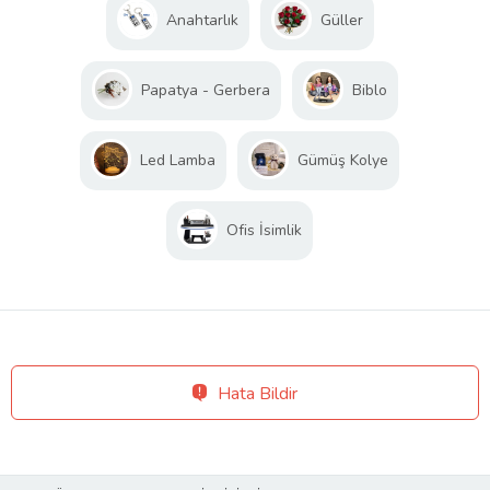
Anahtarlık
Güller
Papatya - Gerbera
Biblo
Led Lamba
Gümüş Kolye
Ofis İsimlik
Hata Bildir