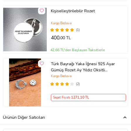
Kişiselleştirilebilir Rozet
Kargo Bedava
(1)
400
,00 TL
42,66 TL'den Başlayan Taksitlerle
Türk Bayrağı Yaka İğnesi 925 Ayar
Gümüş Rozet Ay Yıldız Oksitli
İşlemeli ST368
Kargo Bedava
(2)
Sepet Fiyatı
1271
,10 TL
Ürünün Diğer Satıcıları