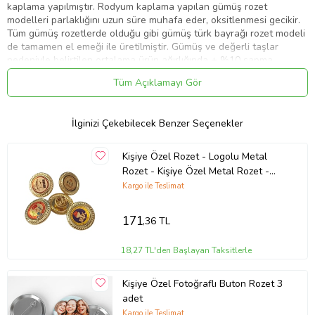
kaplama yapılmıştır. Rodyum kaplama yapılan gümüş rozet
modelleri parlaklığını uzun süre muhafa eder, oksitlenmesi gecikir.
Tüm gümüş rozetlerde olduğu gibi gümüş türk bayrağı rozet modeli
de tamamen el emeği ile üretilmiştir. Gümüş ve değerli taşlar
nedeniyle belirtilen ortalama ürün ağırlığında ± %10 sapma
olabilmektedir.
Tüm Açıklamayı Gör
En: 2.00 cm.
Boy: 1.50 cm.
İlginizi Çekebilecek Benzer Seçenekler
Ort. Ağırlık: 5.00 gr
Kişiye Özel Rozet - Logolu Metal
Rozet - Kişiye Özel Metal Rozet -
Logolu Rozet
Kargo ile Teslimat
Ürün Kodu:
kcm27093310
171
,36 TL
18,27 TL'den Başlayan Taksitlerle
Kişiye Özel Fotoğraflı Buton Rozet 3
adet
Kargo ile Teslimat