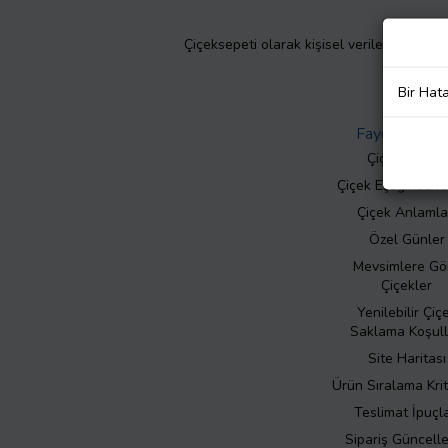
Çiçeksepeti olarak kişisel verilerinizin giz
Bir Hat
Faydalı Bilgil
Çiçek Bakımı
Çiçek Eşliğinde N
Çiçek Anlamla
Özel Günler
Mevsimlere Gö
Çiçekler
Yenilebilir Çiç
Saklama Koşull
Site Haritası
Ürün Sıralama Krit
Teslimat İpuçla
Sipariş Güncell