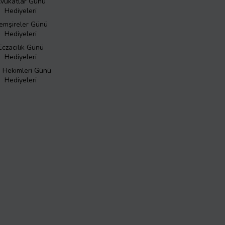
vukatlar Günü
Hediyeleri
emşireler Günü
Hediyeleri
Eczacılık Günü
Hediyeleri
ş Hekimleri Günü
Hediyeleri