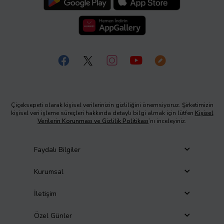
Çiçeksepeti olarak kişisel verilerinizin gizliliğini önemsiyoruz. Şirketimizin
kişisel veri işleme süreçleri hakkında detaylı bilgi almak için lütfen
Kişisel
Verilerin Korunması ve Gizlilik Politikası
’nı inceleyiniz.
Faydalı Bilgiler
Kurumsal
İletişim
Özel Günler