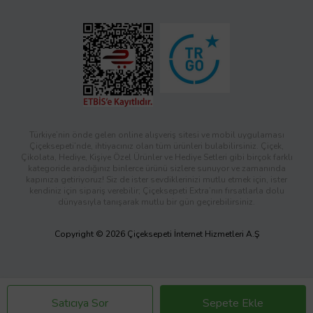
Türkiye’nin önde gelen online alışveriş sitesi ve mobil uygulaması
Çiçeksepeti’nde, ihtiyacınız olan tüm ürünleri bulabilirsiniz. Çiçek,
Çikolata, Hediye, Kişiye Özel Ürünler ve Hediye Setleri gibi birçok farklı
kategoride aradığınız binlerce ürünü sizlere sunuyor ve zamanında
kapınıza getiriyoruz! Siz de ister sevdiklerinizi mutlu etmek için, ister
kendiniz için sipariş verebilir; Çiçeksepeti Extra’nın fırsatlarla dolu
dünyasıyla tanışarak mutlu bir gün geçirebilirsiniz.
Copyright © 2026 Çiçeksepeti İnternet Hizmetleri A.Ş
Satıcıya Sor
Sepete Ekle