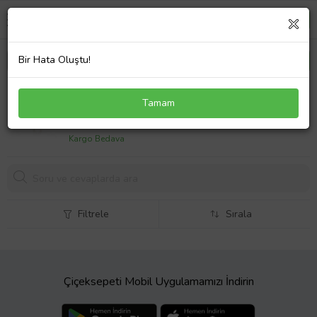
Bir Hata Oluştu!
Gümüş Lacivert Deniz Yıldızı Bayan Bileklik
Tamam
1999,
00 TL
Kargo Bedava
Filtrele
Sırala
Çiçeksepeti Mobil Uygulamamızı İndirin