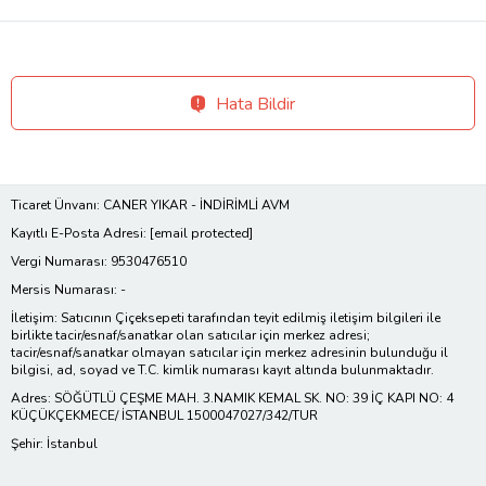
Hata Bildir
Ticaret Ünvanı: CANER YIKAR - İNDİRİMLİ AVM
Kayıtlı E-Posta Adresi:
[email protected]
Vergi Numarası: 9530476510
Mersis Numarası: -
İletişim: Satıcının Çiçeksepeti tarafından teyit edilmiş iletişim bilgileri ile
birlikte tacir/esnaf/sanatkar olan satıcılar için merkez adresi;
tacir/esnaf/sanatkar olmayan satıcılar için merkez adresinin bulunduğu il
bilgisi, ad, soyad ve T.C. kimlik numarası kayıt altında bulunmaktadır.
Adres: SÖĞÜTLÜ ÇEŞME MAH. 3.NAMIK KEMAL SK. NO: 39 İÇ KAPI NO: 4
KÜÇÜKÇEKMECE/ İSTANBUL 1500047027/342/TUR
Şehir: İstanbul