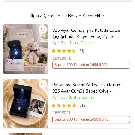
İlginizi Çekebilecek Benzer Seçenekler
925 Ayar Gümüş Işıklı Kutuda Lotus
Çiçeği Kadın Kolye , Peluş Ayıcık
Anahtarlık Marteniçka Bileklik,
Aynı Gün Ücretsiz Teslimat
Polaroid Fotoğraf Hediye
(71)
1899
,90 TL
Sepette 200 TL İndirim
1699
,90 TL
Parlamayı Seven Kadına Işıklı Kutuda
925 Ayar Gümüş Baget Kolye -
Kişiye Özel Fotoğraf Hediye
Aynı Gün Ücretsiz Teslimat
(119)
1699
,90 TL
Sepette 200 TL İndirim
1499
,90 TL