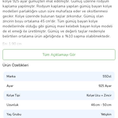
kolye 925 ayar gümüşten imal edilmiştir. Gümüş üzerine rodyum
kaplama yapılmıştır. Rodyum kaplama yapılan gümüş bayan kolye
modelleri parlaklığını uzun süre muhafaza eder ve oksitlenmesi
gecikir. Kolye üzerinde bulunan taşlar zirkondur. Gümüş olan
zincirin boyu ortalama 45 cm'dir. Tüm gümüş bayan kolye
modellerinde olduğu gibi gümüş mavi kelebek bayan kolye modeli
de el emeği ile üretilmiştir. Gümüş ve değerli taşlar nedeniyle
belirtilen ortalama ürün ağırlığında ± %10 sapma olabilmektedir.
En: 1.90 cm
Boy: 1.70 cm
Tüm Açıklamayı Gör
Ort. Ağırlık: 2.50 gr.
Ürün Özellikleri
Marka
55Dsl
Ürün Kodu:
kcm78983326
Ayar
925 Ayar
Kolye Tipi
Kolye Ucu + Zincir
Uzunluk
46 cm - 50 cm
Yaş Grubu
Yetişkin