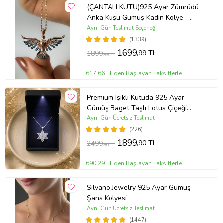
(ÇANTALI KUTU)925 Ayar Zümrüdü
Anka Kuşu Gümüş Kadın Kolye -
MAVİ
Aynı Gün Teslimat Seçeneği
(1339)
1699
,99 TL
1899
,99 TL
617,66 TL'den Başlayan Taksitlerle
Premium Işıklı Kutuda 925 Ayar
Gümüş Baget Taşlı Lotus Çiçeği
Kolye
Aynı Gün Ücretsiz Teslimat
(226)
1899
,90 TL
2499
,90 TL
690,29 TL'den Başlayan Taksitlerle
Silvano Jewelry 925 Ayar Gümüş
Şans Kolyesi
Aynı Gün Ücretsiz Teslimat
(1447)