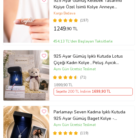
925 Ayar Gümüş Kelebek Tasarımlı
Kişiye Özel İsimli Kolye Anneye
Hediye,Eşe Hediye,Doğum Günü
Kargo Bedava
Hediyesi,Sevgiliye Hediye,Arkadaşa
(197)
Hediye
1249
,90 TL
454,13 TL'den Başlayan Taksitlerle
925 Ayar Gümüş Işıklı Kutuda Lotus
Çiçeği Kadın Kolye , Peluş Ayıcık
Anahtarlık Marteniçka Bileklik,
Aynı Gün Ücretsiz Teslimat
Polaroid Fotoğraf Hediye
(71)
1899
,90 TL
Sepette 200 TL İndirim
1699
,90 TL
Parlamayı Seven Kadına Işıklı Kutuda
925 Ayar Gümüş Baget Kolye -
Kişiye Özel Fotoğraf Hediye
Aynı Gün Ücretsiz Teslimat
(119)