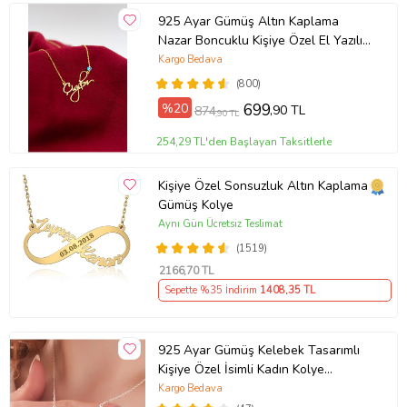
925 Ayar Gümüş Altın Kaplama
Nazar Boncuklu Kişiye Özel El Yazılı
Kolye (Sarı)
Kargo Bedava
(800)
%20
699
,90 TL
874
,90 TL
254,29 TL'den Başlayan Taksitlerle
Kişiye Özel Sonsuzluk Altın Kaplama
Gümüş Kolye
Aynı Gün Ücretsiz Teslimat
(1519)
2166
,70 TL
Sepette %35 İndirim
1408
,35 TL
925 Ayar Gümüş Kelebek Tasarımlı
Kişiye Özel İsimli Kadın Kolye
Anneye Hediye,Sevgiliye
Kargo Bedava