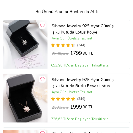
Bu Ürünü Alanlar Bunları da Aldı
Silvano Jewelry 925 Ayar Gümüş
Işıklı Kutuda Lotus Kolye
Aynı Gün Ücretsiz Teslimat
(244)
1799
,90 TL
2599
,86 TL
653,96 TL'den Başlayan Taksitlerle
Silvano Jewelry 925 Ayar Gümüş
Işıklı Kutuda Buzlu Beyaz Lotus
Kolye
Aynı Gün Ücretsiz Teslimat
(349)
1999
,90 TL
2599
,86 TL
726,63 TL'den Başlayan Taksitlerle