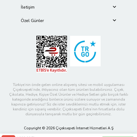
İletişim
Özel Günler
Türkiye’nin önde gelen online alışveriş sitesi ve mobil uygulaması
Çiçeksepeti’nde, ihtiyacınız olan tüm ürünleri bulabilirsiniz. Çiçek,
Çikolata, Hediye, Kişiye Özel Ürünler ve Hediye Setleri gibi birçok farklı
kategoride aradığınız binlerce ürünü sizlere sunuyor ve zamanında
kapınıza getiriyoruz! Siz de ister sevdiklerinizi mutlu etmek için, ister
kendiniz için sipariş verebilir; Çiçeksepeti Extra’nın fırsatlarla dolu
dünyasıyla tanışarak mutlu bir gün geçirebilirsiniz.
Copyright © 2026 Çiçeksepeti İnternet Hizmetleri A.Ş