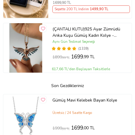
1699
,90 TL
Sepette 200 TL İndirim
1499
,90 TL
(ÇANTALI KUTU)925 Ayar Zümrüdü
Anka Kuşu Gümüş Kadın Kolye -
MAVİ
Aynı Gün Teslimat Seçeneği
(1339)
1699
,99 TL
1899
,99 TL
617,66 TL'den Başlayan Taksitlerle
Son Gezdikleriniz
Gümüş Mavi Kelebek Bayan Kolye
Ücretsiz / 24 Saatte Kargo
1699
,00 TL
1999
,00 TL