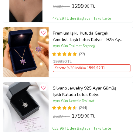
1299
,90 TL
1699
,90 TL
472,29 TL'den Başlayan Taksitlerle
Premium Işıklı Kutuda Gerçek
Ametist Taşlı Lotus Kolye – 925 Ayar
Gümüş Kadın Kolye
Aynı Gün Teslimat Seçeneği
(22)
1999
,90 TL
Sepette %20 İndirim
1599
,92 TL
Silvano Jewelry 925 Ayar Gümüş
Işıklı Kutuda Lotus Kolye
Aynı Gün Ücretsiz Teslimat
(244)
1799
,90 TL
2599
,86 TL
653,96 TL'den Başlayan Taksitlerle