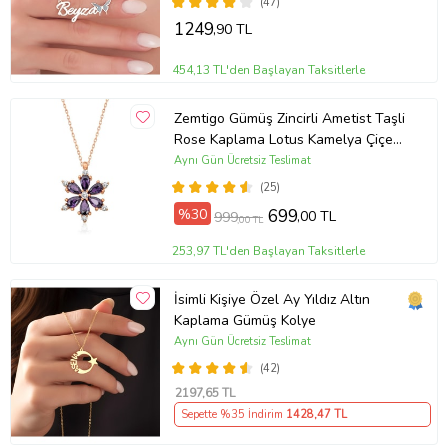
Hediye,Arkadaşa Hediye,Doğum
(47)
Günü Hediyesi,Eşe Hediye
1249
,90 TL
454,13 TL'den Başlayan Taksitlerle
Zemtigo Gümüş Zincirli Ametist Taşli
Rose Kaplama Lotus Kamelya Çiçeği
Kolye
Aynı Gün Ücretsiz Teslimat
(25)
%30
699
,00 TL
999
,00 TL
253,97 TL'den Başlayan Taksitlerle
İsimli Kişiye Özel Ay Yıldız Altın
Kaplama Gümüş Kolye
Aynı Gün Ücretsiz Teslimat
(42)
2197
,65 TL
Sepette %35 İndirim
1428
,47 TL