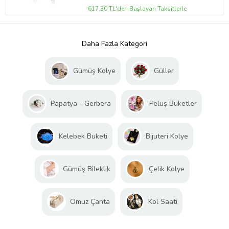
617,30 TL'den Başlayan Taksitlerle
Daha Fazla Kategori
Gümüş Kolye
Güller
Papatya - Gerbera
Peluş Buketler
Kelebek Buketi
Bijuteri Kolye
Gümüş Bileklik
Çelik Kolye
Omuz Çanta
Kol Saati