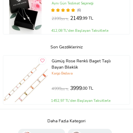
- RODYUM
Aynı Gün Teslimat Seçeneği
(6)
2149
,99 TL
2399
,99 TL
412,08 TL'den Başlayan Taksitlerle
Son Gezdikleriniz
Gümüş Rose Renkli Baget Taşlı
Bayan Bileklik
Kargo Bedava
3999
,00 TL
4999
,00 TL
1452,97 TL'den Başlayan Taksitlerle
Daha Fazla Kategori