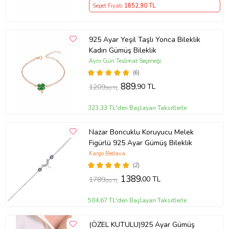
Sepet Fiyatı
1852
,90 TL
925 Ayar Yeşil Taşlı Yonca Bileklik
Kadın Gümüş Bileklik
Aynı Gün Teslimat Seçeneği
(6)
889
,90 TL
1209
,90 TL
323,33 TL'den Başlayan Taksitlerle
Nazar Boncuklu Koruyucu Melek
Figürlü 925 Ayar Gümüş Bileklik
Kargo Bedava
(2)
1389
,00 TL
1789
,00 TL
504,67 TL'den Başlayan Taksitlerle
(ÖZEL KUTULU)925 Ayar Gümüş