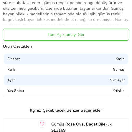
süre muhafaza eder, gümüş rengini pembe renge dönüştürür ve
oksitlenmeyi geciktirir. Üzerinde bulunan taşlar zirkondur. Gümüş
bayan bileklik modellerinin tamamında olduğu gibi gümüş renkli
baget taşlı bayan bileklik modeli de el emeği ile üretilmiştir. Gümüş
ve değerli taşlar nedeniyle belirtilen ortalama ürün ağırlığında ±
%10 sapma olabilmektedir.
Tüm Açıklamayı Gör
Ort. Ağırlık: 3.60 gr.
Ürün Özellikleri
Cinsiyet
Kadın
Ürün Kodu:
kcm57460345
Renk
Gümüş
Ayar
925 Ayar
Yaş Grubu
Yetişkin
İlginizi Çekebilecek Benzer Seçenekler
Gümüş Rose Oval Baget Bileklik
SL3169