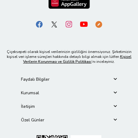
Çiçeksepeti olarak kişisel verilerinizin gizliliğini önemsiyoruz. Şirketimizin
kişisel veri işleme süreçleri hakkında detaylı bilgi almak için lütfen
Kişisel
Verilerin Korunması ve Gizlilik Politikası
’nı inceleyiniz.
Faydalı Bilgiler
Kurumsal
İletişim
Özel Günler