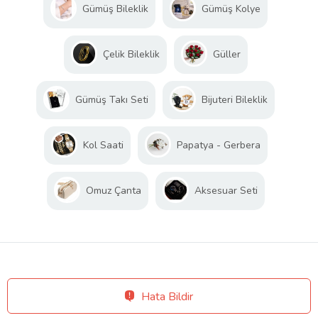
Gümüş Bileklik
Gümüş Kolye
Çelik Bileklik
Güller
Gümüş Takı Seti
Bijuteri Bileklik
Kol Saati
Papatya - Gerbera
Omuz Çanta
Aksesuar Seti
Hata Bildir