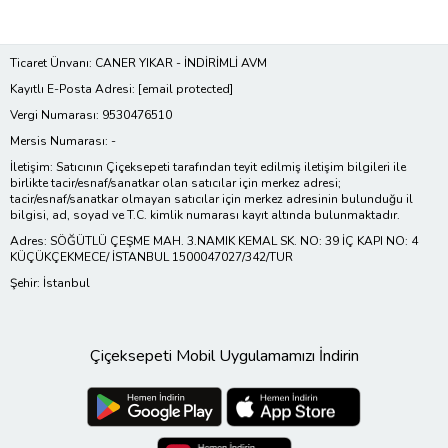
Ticaret Ünvanı: CANER YIKAR - İNDİRİMLİ AVM
Kayıtlı E-Posta Adresi:
[email protected]
Vergi Numarası: 9530476510
Mersis Numarası: -
İletişim: Satıcının Çiçeksepeti tarafından teyit edilmiş iletişim bilgileri ile
birlikte tacir/esnaf/sanatkar olan satıcılar için merkez adresi;
tacir/esnaf/sanatkar olmayan satıcılar için merkez adresinin bulunduğu il
bilgisi, ad, soyad ve T.C. kimlik numarası kayıt altında bulunmaktadır.
Adres: SÖĞÜTLÜ ÇEŞME MAH. 3.NAMIK KEMAL SK. NO: 39 İÇ KAPI NO: 4
KÜÇÜKÇEKMECE/ İSTANBUL 1500047027/342/TUR
Şehir: İstanbul
Çiçeksepeti Mobil Uygulamamızı İndirin