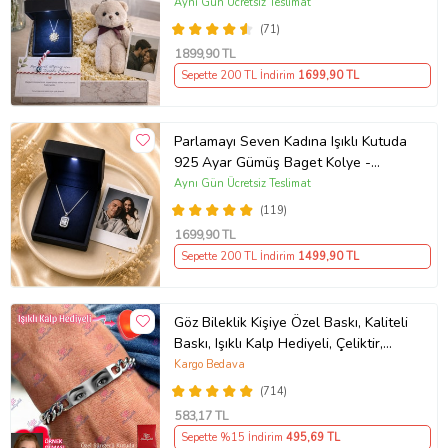
Anahtarlık Marteniçka Bileklik,
Aynı Gün Ücretsiz Teslimat
Polaroid Fotoğraf Hediye
(71)
1899
,90 TL
Sepette 200 TL İndirim
1699
,90 TL
Parlamayı Seven Kadına Işıklı Kutuda
925 Ayar Gümüş Baget Kolye -
Kişiye Özel Fotoğraf Hediye
Aynı Gün Ücretsiz Teslimat
(119)
1699
,90 TL
Sepette 200 TL İndirim
1499
,90 TL
Göz Bileklik Kişiye Özel Baskı, Kaliteli
Baskı, Işıklı Kalp Hediyeli, Çeliktir,
Paslanmaz, Kararmaz
Kargo Bedava
(714)
583
,17 TL
Sepette %15 İndirim
495
,69 TL