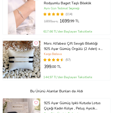
Rodyumlu Baget Taşlı Bileklik
Aynı Gün Teslimat Seçeneği
(114)
1699
,99 TL
1899
,99 TL
617,66 TL'den Başlayan Taksitlerle
Mors Alfabesi Çift Sevgili Bilekliği
925 Ayar Gümüş Örgülü (2 Adet) +
1 Adet Hediye Bileklik
Kargo Bedava
(57)
399
,00 TL
144,97 TL'den Başlayan Taksitlerle
Bu Ürünü Alanlar Bunları da Aldı
925 Ayar Gümüş Işıklı Kutuda Lotus
Çiçeği Kadın Kolye , Peluş Ayıcık