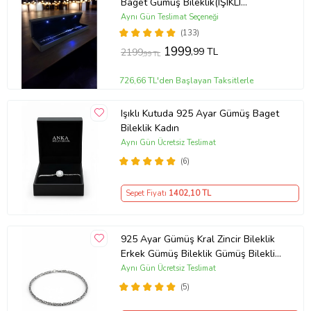
Baget Gümüş Bileklik(IŞIKLI
KUTULU)
Aynı Gün Teslimat Seçeneği
(133)
1999
,99 TL
2199
,99 TL
726,66 TL'den Başlayan Taksitlerle
Işıklı Kutuda 925 Ayar Gümüş Baget
Bileklik Kadın
Aynı Gün Ücretsiz Teslimat
(6)
Sepet Fiyatı
1402
,10 TL
925 Ayar Gümüş Kral Zincir Bileklik
Erkek Gümüş Bileklik Gümüş Bileklik
(Çok Renkli)
Aynı Gün Ücretsiz Teslimat
(5)