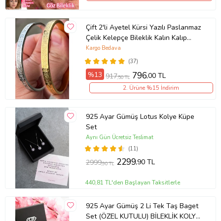
Çift 2'li Ayetel Kürsi Yazılı Paslanmaz
Çelik Kelepçe Bileklik Kalın Kalıp
scb88 (Metal)
Kargo Bedava
(37)
%13
796
,00 TL
917
,50 TL
2. Ürüne %15 İndirim
925 Ayar Gümüş Lotus Kolye Küpe
Set
Aynı Gün Ücretsiz Teslimat
(11)
2299
,90 TL
2999
,90 TL
440,81 TL'den Başlayan Taksitlerle
925 Ayar Gümüş 2 Li Tek Taş Baget
Set (ÖZEL KUTULU) BİLEKLİK KOLYE