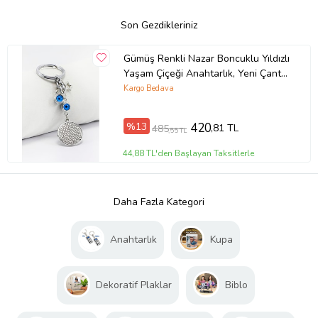
Son Gezdikleriniz
Gümüş Renkli Nazar Boncuklu Yıldızlı
Yaşam Çiçeği Anahtarlık, Yeni Çanta
Süsü (Standart)
Kargo Bedava
%13
420
,81 TL
485
,55 TL
44,88 TL'den Başlayan Taksitlerle
Daha Fazla Kategori
Anahtarlık
Kupa
Dekoratif Plaklar
Biblo