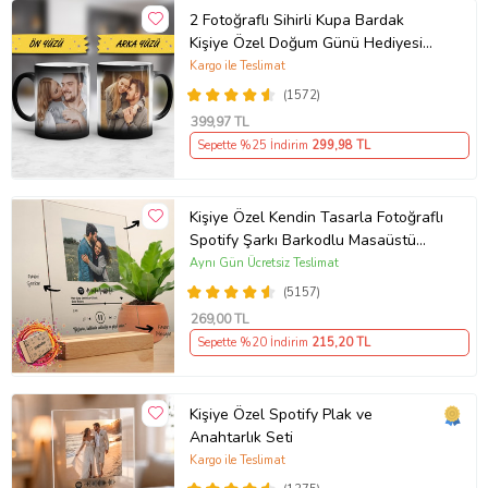
2 Fotoğraflı Sihirli Kupa Bardak
Kişiye Özel Doğum Günü Hediyesi
Sevgiliye Hediye Anneye Babaya
Kargo ile Teslimat
Ablaya Abiye Kız Erkek Kardeşe
(1572)
Arkadaşa Resimli Günü Yıl Dönümü
399
,97 TL
Hediyesi
Sepette %25 İndirim
299
,98 TL
Kişiye Özel Kendin Tasarla Fotoğraflı
Spotify Şarkı Barkodlu Masaüstü
Plak Fotoğraf Çerçevesi
Aynı Gün Ücretsiz Teslimat
(5157)
269
,00 TL
Sepette %20 İndirim
215
,20 TL
Kişiye Özel Spotify Plak ve
Anahtarlık Seti
Kargo ile Teslimat