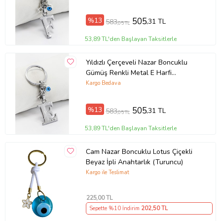
(Standart)
%13
505
,31 TL
583
,05 TL
53,89 TL'den Başlayan Taksitlerle
Yıldızlı Çerçeveli Nazar Boncuklu
Gümüş Renkli Metal E Harfi
Anahtarlık / Hediyelik Çanta Süsü
Kargo Bedava
(Standart)
%13
505
,31 TL
583
,05 TL
53,89 TL'den Başlayan Taksitlerle
Cam Nazar Boncuklu Lotus Çiçekli
Beyaz İpli Anahtarlık (Turuncu)
Kargo ile Teslimat
225
,00 TL
Sepette %10 İndirim
202
,50 TL