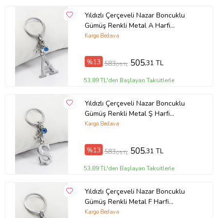
Yıldızlı Çerçeveli Nazar Boncuklu
Gümüş Renkli Metal A Harfi
Anahtarlık / Hediyelik Çanta Süsü
Kargo Bedava
(Standart)
%13
505
,31 TL
583
,05 TL
53,89 TL'den Başlayan Taksitlerle
Yıldızlı Çerçeveli Nazar Boncuklu
Gümüş Renkli Metal Ş Harfi
Anahtarlık / Hediyelik Çanta Süsü
Kargo Bedava
(Standart)
%13
505
,31 TL
583
,05 TL
53,89 TL'den Başlayan Taksitlerle
Yıldızlı Çerçeveli Nazar Boncuklu
Gümüş Renkli Metal F Harfi
Anahtarlık / Hediyelik Çanta Süsü
Kargo Bedava