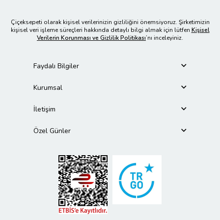
Çiçeksepeti olarak kişisel verilerinizin gizliliğini önemsiyoruz. Şirketimizin
kişisel veri işleme süreçleri hakkında detaylı bilgi almak için lütfen
Kişisel
Verilerin Korunması ve Gizlilik Politikası
’nı inceleyiniz.
Faydalı Bilgiler
Kurumsal
İletişim
Özel Günler