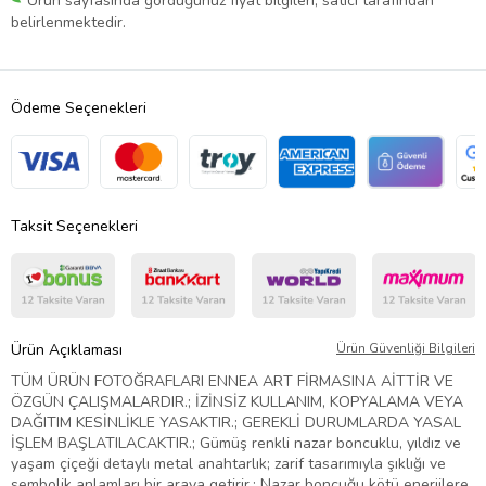
Ürün sayfasında gördüğünüz fiyat bilgileri, satıcı tarafından
belirlenmektedir.
Ödeme Seçenekleri
Taksit Seçenekleri
Ürün Açıklaması
Ürün Güvenliği Bilgileri
TÜM ÜRÜN FOTOĞRAFLARI ENNEA ART FİRMASINA AİTTİR VE
ÖZGÜN ÇALIŞMALARDIR.; İZİNSİZ KULLANIM, KOPYALAMA VEYA
DAĞITIM KESİNLİKLE YASAKTIR.; GEREKLİ DURUMLARDA YASAL
İŞLEM BAŞLATILACAKTIR.; Gümüş renkli nazar boncuklu, yıldız ve
yaşam çiçeği detaylı metal anahtarlık; zarif tasarımıyla şıklığı ve
sembolik anlamları bir araya getirir.; Nazar boncuğu kötü enerjilere