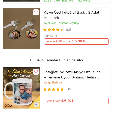
31,89 TL'den Başlayan Taksitlerle
Kişiye Özel Fotoğraf Baskılı 2 Adet
Anahtarlık
Aynı Gün Teslimat Seçeneği
(838)
185
,57 TL
Sepette %30 İndirim
129
,90 TL
Bu Ürünü Alanlar Bunları da Aldı
Fotoğraflı ve Yazılı Kişiye Özel Kupa
– Herkese Uygun Anlamlı Hediye
Porselen Baskılı Kupa (Beyaz)
Kargo Bedava
(104)
Sepet Fiyatı
525
,20 TL