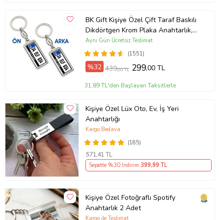
BK Gift Kişiye Özel Çift Taraf Baskılı
Dikdörtgen Krom Plaka Anahtarlık,
Babaya Hediye, Sevgiliye, Arkadaşa
Aynı Gün Ücretsiz Teslimat
Hediye, Doğum Günü Hediyesi
(1551)
%32
299
,00 TL
439
,00 TL
31,89 TL'den Başlayan Taksitlerle
Kişiye Özel Lüx Oto, Ev, İş Yeri
Anahtarlığı
Kargo Bedava
(185)
571
,41 TL
Sepette %30 İndirim
399
,99 TL
Kişiye Özel Fotoğraflı Spotify
Anahtarlık 2 Adet
Kargo ile Teslimat