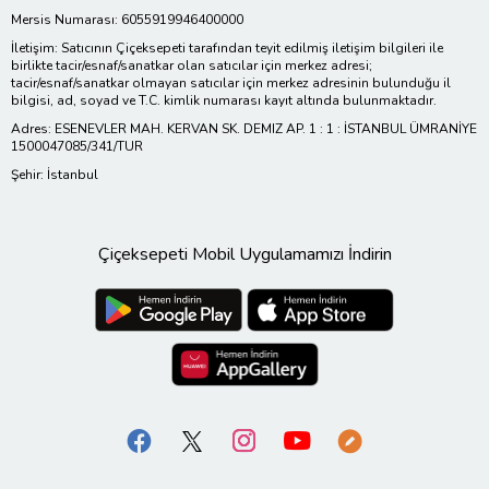
Mersis Numarası: 6055919946400000
İletişim: Satıcının Çiçeksepeti tarafından teyit edilmiş iletişim bilgileri ile
birlikte tacir/esnaf/sanatkar olan satıcılar için merkez adresi;
tacir/esnaf/sanatkar olmayan satıcılar için merkez adresinin bulunduğu il
bilgisi, ad, soyad ve T.C. kimlik numarası kayıt altında bulunmaktadır.
Adres: ESENEVLER MAH. KERVAN SK. DEMIZ AP. 1 : 1 : İSTANBUL ÜMRANİYE
1500047085/341/TUR
Şehir: İstanbul
Çiçeksepeti Mobil Uygulamamızı İndirin