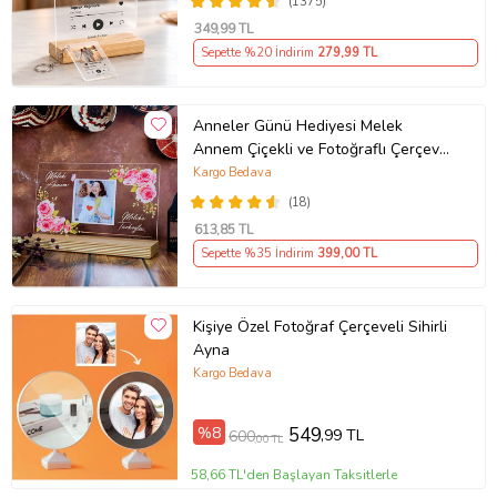
(1375)
349
,99 TL
Sepette %20 İndirim
279
,99 TL
Anneler Günü Hediyesi Melek
Annem Çiçekli ve Fotoğraflı Çerçeve,
Anneye Hediye Fotoğraflı Ahşap
Kargo Bedava
Tabanlı Çerçeve (Yatay)
(18)
613
,85 TL
Sepette %35 İndirim
399
,00 TL
Kişiye Özel Fotoğraf Çerçeveli Sihirli
Ayna
Kargo Bedava
%8
549
,99 TL
600
,00 TL
58,66 TL'den Başlayan Taksitlerle