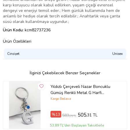
karşı koruyucu olarak kabul edilirken, yaşam çiçeği evrensel
dengeyi ve enerjiyi temsil eder.; Hem günlük kullanımda hem de
anlamlı bir hediye olarak tercih edilebilir.; Anahtarlık veya çanta
süsü olarak kullanılmaya uygundur.;
Ürün Kodu:
kcm82737236
Ürün Özellikleri
Cinsiyet
Unisex
İlginizi Çekebilecek Benzer Seçenekler
Yıldızlı Çerçeveli Nazar Boncuklu
Gümüş Renkli Metal G Harfi
Anahtarlık / Hediyelik Çanta Süsü
Kargo Bedava
(Standart)
%13
505
,31 TL
583
,05 TL
53,89 TL'den Başlayan Taksitlerle