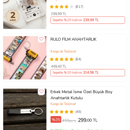
(817)
299
,99 TL
Sepette %20 İndirim
239
,99 TL
RULO FİLM ANAHTARLIK
Kargo ile Teslimat
(84)
449
,40 TL
Sepette %30 İndirim
314
,58 TL
Erkek Metal İsme Özel Büyük Boy
Anahtarlık Kutulu
Kargo ile Teslimat
(46)
%35
299
,00 TL
459
,00 TL