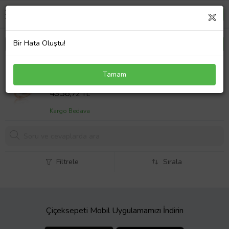
Bir Hata Oluştu!
Gümüş Rose Elmas Montür Bayan Yüzük SL2652
Tamam
Sepet Fiyatı
4938,
72 TL
Kargo Bedava
Filtrele
Sırala
Çiçeksepeti Mobil Uygulamamızı İndirin