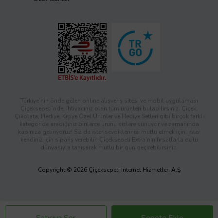
Türkiye’nin önde gelen online alışveriş sitesi ve mobil uygulaması
Çiçeksepeti’nde, ihtiyacınız olan tüm ürünleri bulabilirsiniz. Çiçek,
Çikolata, Hediye, Kişiye Özel Ürünler ve Hediye Setleri gibi birçok farklı
kategoride aradığınız binlerce ürünü sizlere sunuyor ve zamanında
kapınıza getiriyoruz! Siz de ister sevdiklerinizi mutlu etmek için, ister
kendiniz için sipariş verebilir; Çiçeksepeti Extra’nın fırsatlarla dolu
dünyasıyla tanışarak mutlu bir gün geçirebilirsiniz.
Copyright © 2026 Çiçeksepeti İnternet Hizmetleri A.Ş