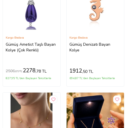
Kargo Bedava
Kargo Bedava
Gümüş Ametist Taşlı Bayan
Gümüş Denizatı Bayan
Kolye (Çok Renkli)
Kolye
2278
1912
2506
,78 TL
,50 TL
,65 TL
827,95 TL'den Başlayan Taksitlerle
694,87 TL'den Başlayan Taksitlerle