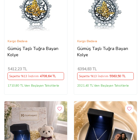
Kargo Bedava
Kargo Bedava
Gümüş Taşlı Tuğra Bayan
Gümüş Taşlı Tuğra Bayan
Kolye
Kolye
5412
,23 TL
6394
,83 TL
Sepette %13 İndirim
4708
,64 TL
Sepette %13 İndirim
5563
,50 TL
1710,80 TL'den Başlayan Taksitlerle
2021,40 TL'den Başlayan Taksitlerle