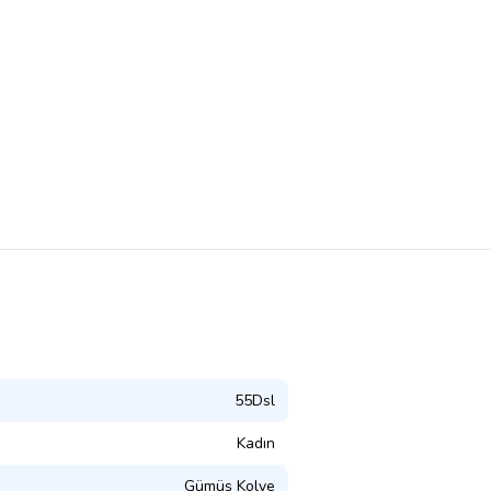
55Dsl
Kadın
Gümüş Kolye