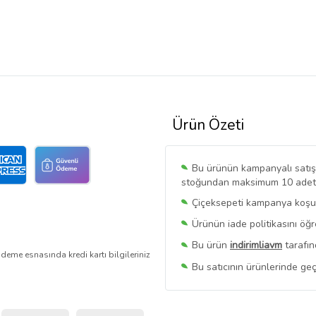
Ürün Özeti
Bu ürünün kampanyalı satışı 
stoğundan maksimum 10 adet sa
Çiçeksepeti kampanya koşull
Ürünün iade politikasını öğ
Bu ürün
indirimliavm
tarafın
deme esnasında kredi kartı bilgileriniz
Bu satıcının ürünlerinde geç
Bu Satıcının
Tüm Ürünlerini
Ürün sayfasında gördüğünüz f