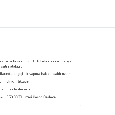
stoklarla sınırlıdır. Bir tüketici bu kampanya
tın alabilir.
arında değişiklik yapma hakkını saklı tutar.
renmek için
tıklayın.
dan gönderilecektir.
erli
350,00 TL Üzeri Kargo Bedava
 Görüntüle
iyat bilgileri, satıcı tarafından