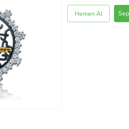
Sep
Hemen Al