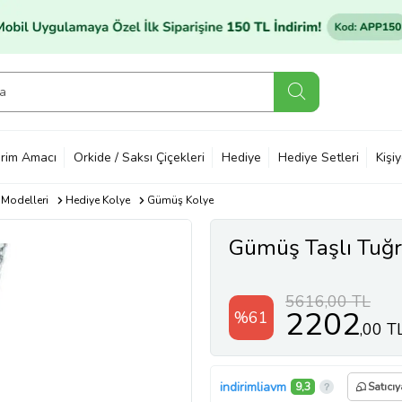
rim Amacı
Orkide / Saksı Çiçekleri
Hediye
Hediye Setleri
Kişi
 Modelleri
Hediye Kolye
Gümüş Kolye
Gümüş Taşlı Tuğ
5616,00 TL
2202
%61
,00 T
indirimliavm
9,3
Satıcıy