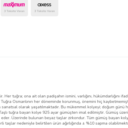
belirlenmektedir.
r. Her tuğra; ona ait olan padişahın ismini, varlığını, hükümdarlığını i
. Tuğra Osmanlının her döneminde korunmuş, önemini hiç kaybetmemişti
n sanatsal olarak yaşatılmaktadır. Bu mükemmel kolyeyi; doğum günü he
. Taşlı tuğra bayan kolye 925 ayar gümüşten imal edilmiştir. Gümüş üzer
a eder. Üzerinde bulunan beyaz taşlar zirkondur. Tüm gümüş bayan kol
rli taşlar nedeniyle belirtilen ürün ağırlığında ± %10 sapma olabilmekt