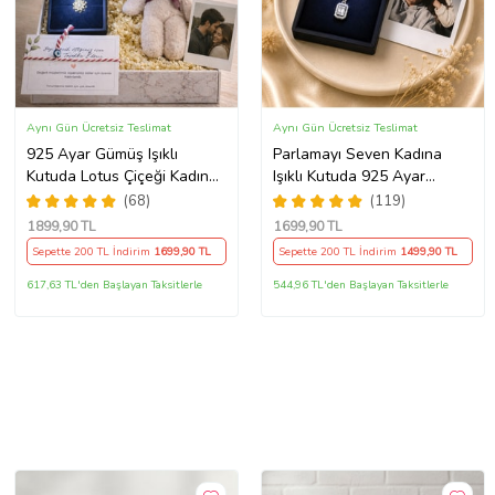
Aynı Gün Ücretsiz Teslimat
Aynı Gün Ücretsiz Teslimat
925 Ayar Gümüş Işıklı
Parlamayı Seven Kadına
Kutuda Lotus Çiçeği Kadın
Işıklı Kutuda 925 Ayar
Kolye , Peluş Ayıcık
Gümüş Baget Kolye - Kişiye
(68)
(119)
Anahtarlık Marteniçka
Özel Fotoğraf Hediye
1899
,90 TL
1699
,90 TL
Bileklik, Polaroid Fotoğraf
Sepette 200 TL İndirim
1699
,90 TL
Sepette 200 TL İndirim
1499
,90 TL
Hediye
617,63 TL'den Başlayan Taksitlerle
544,96 TL'den Başlayan Taksitlerle