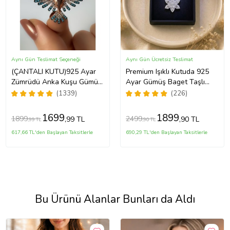
Aynı Gün Teslimat Seçeneği
Aynı Gün Ücretsiz Teslimat
(ÇANTALI KUTU)925 Ayar
Premium Işıklı Kutuda 925
Zümrüdü Anka Kuşu Gümüş
Ayar Gümüş Baget Taşlı
Kadın Kolye - MAVİ
Lotus Çiçeği Kolye
(1339)
(226)
1699
1899
1899
2499
,99 TL
,90 TL
,99 TL
,90 TL
617,66 TL'den Başlayan Taksitlerle
690,29 TL'den Başlayan Taksitlerle
Bu Ürünü Alanlar Bunları da Aldı