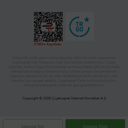
Türkiye’nin önde gelen online alışveriş sitesi ve mobil uygulaması
Çiçeksepeti’nde, ihtiyacınız olan tüm ürünleri bulabilirsiniz. Çiçek,
Çikolata, Hediye, Kişiye Özel Ürünler ve Hediye Setleri gibi birçok farklı
kategoride aradığınız binlerce ürünü sizlere sunuyor ve zamanında
kapınıza getiriyoruz! Siz de ister sevdiklerinizi mutlu etmek için, ister
kendiniz için sipariş verebilir; Çiçeksepeti Extra’nın fırsatlarla dolu
dünyasıyla tanışarak mutlu bir gün geçirebilirsiniz.
Copyright © 2026 Çiçeksepeti İnternet Hizmetleri A.Ş
Satıcıya Sor
Sepete Ekle