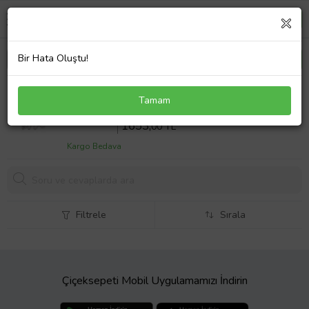
Bir Hata Oluştu!
Gümüş Tektaşlı Love Yazılı Kolye
Tamam
Sepette %13 İndirim
1900
,00 TL
1653,
00 TL
Kargo Bedava
Filtrele
Sırala
Çiçeksepeti Mobil Uygulamamızı İndirin