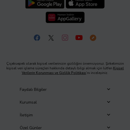
Çiçeksepeti olarak kişisel verilerinizin gizliliğini önemsiyoruz. Şirketimizin
kişisel veri işleme süreçleri hakkında detaylı bilgi almak için lütfen
Kişisel
Verilerin Korunması ve Gizlilik Politikası
’nı inceleyiniz.
Faydalı Bilgiler
Kurumsal
İletişim
Özel Günler