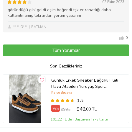
02 Ekim 2023
göründüğü gibi geldi eşim beğendi tşkler rahatlığı daha
kullanılmamış tekrardan yorum yaparım
Y*** G***
BATMAN
0
Tüm Yorumlar
Son Gezdikleriniz
Günlük Erkek Sneaker Bağcıklı Fileli
Hava Alabilen Yürüyüş Spor
Ayakkabısı 013 (Siyah - Taba)
Kargo Bedava
(Siyah-Taba)
(158)
%5
949
,00 TL
999
,00 TL
101,22 TL'den Başlayan Taksitlerle