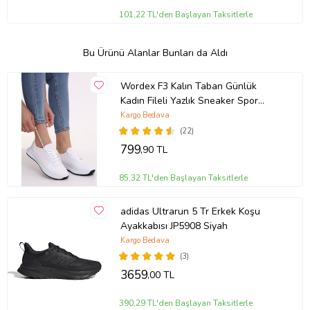
101,22 TL'den Başlayan Taksitlerle
Bu Ürünü Alanlar Bunları da Aldı
Wordex F3 Kalın Taban Günlük
Kadın Fileli Yazlık Sneaker Spor
Ayakkabı (Beyaz)
Kargo Bedava
(22)
799
,90 TL
85,32 TL'den Başlayan Taksitlerle
adidas Ultrarun 5 Tr Erkek Koşu
Ayakkabısı JP5908 Siyah
Kargo Bedava
(3)
3659
,00 TL
390,29 TL'den Başlayan Taksitlerle