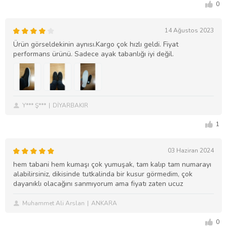
0
14 Ağustos 2023
Ürün görseldekinin aynısı.Kargo çok hızlı geldi. Fiyat
performans ürünü. Sadece ayak tabanlığı iyi değil.
Y*** Ş***
DİYARBAKIR
1
03 Haziran 2024
hem tabani hem kumaşı çok yumuşak, tam kalıp tam numarayı
alabilirsiniz, dikisinde tutkalinda bir kusur görmedim, çok
dayanıklı olacağını sanmıyorum ama fiyatı zaten ucuz
Muhammet Ali Arslan
ANKARA
0