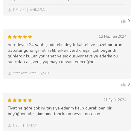
i*** k***
ANKARA
0
12 Haziran 2024
neredeyse 24 saat içinde elimdeydi. kaliteli ve güzel bir ürün.
babalar günü için almistik erken verdik. eşim çok begendi
günlerdir kullaniyor rahat ve şık duruyor.tavsiye ederim bu
saticidan alışveriş yapmaya devam edeceğim
Y*** A*** M***
İZMİR
0
21 Eylül 2024
Fiyatına göre çok iyi tavsiye ederim kalıp olarak ben bir
büyüğünü almıştım ama tam kalıp neyse onu alın
Fatih
HATAY