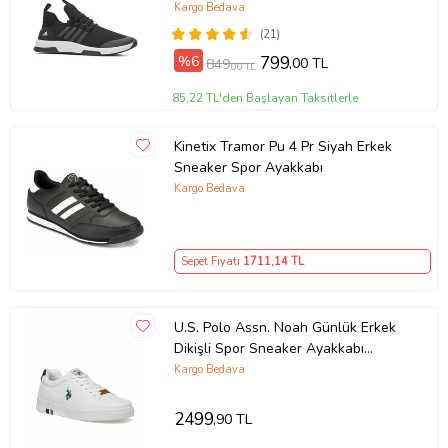
Ayakkabı 249 (SIYAHBEYAZ-SIYAH)
Kargo Bedava
(21)
%6
799
,00 TL
849
,00 TL
85,22 TL'den Başlayan Taksitlerle
Kinetix Tramor Pu 4 Pr Siyah Erkek
Sneaker Spor Ayakkabı
Kargo Bedava
Sepet Fiyatı
1711
,14 TL
U.S. Polo Assn. Noah Günlük Erkek
Dikişli Spor Sneaker Ayakkabı
(Beyaz)
Kargo Bedava
2499
,90 TL