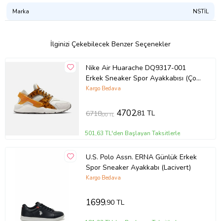
Marka
NSTİL
İlginizi Çekebilecek Benzer Seçenekler
Nike Air Huarache DQ9317-001
Erkek Sneaker Spor Ayakkabısı (Çok
Renkli)
Kargo Bedava
4702
,81 TL
6718
,00 TL
501,63 TL'den Başlayan Taksitlerle
U.S. Polo Assn. ERNA Günlük Erkek
Spor Sneaker Ayakkabı (Lacivert)
Kargo Bedava
1699
,90 TL