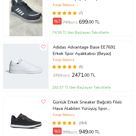
(Füme - Beyaz)
Kargo Bedava
(7)
%7
699
,00 TL
749
,00 TL
74,56 TL'den Başlayan Taksitlerle
Adidas Advantage Base EE7691
Erkek Spor Ayakkabısı (Beyaz)
Kargo Bedava
(5)
2471
,00 TL
3761
,19 TL
263,57 TL'den Başlayan Taksitlerle
Günlük Erkek Sneaker Bağcıklı Fileli
Hava Alabilen Yürüyüş Spor
Ayakkabısı 013 (Siyah - Beyaz)
Kargo Bedava
(184)
%5
949
,00 TL
999
,00 TL