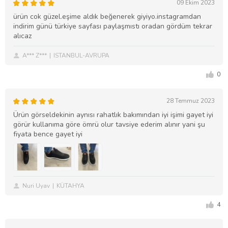
09 Ekim 2023
ürün cok güzel.eşime aldık beğenerek giyiyo.instagramdan
indirim günü türkiye sayfası paylaşmıstı oradan gördüm tekrar
alıcaz
A*** Z***
ISTANBUL-AVRUPA
0
28 Temmuz 2023
Ürün görseldekinin aynısı rahatlık bakımından iyi işimi gayet iyi
görür kullanıma göre ömrü olur tavsiye ederim alınır yani şu
fiyata bence gayet iyi
Nuri Uyav
KÜTAHYA
4