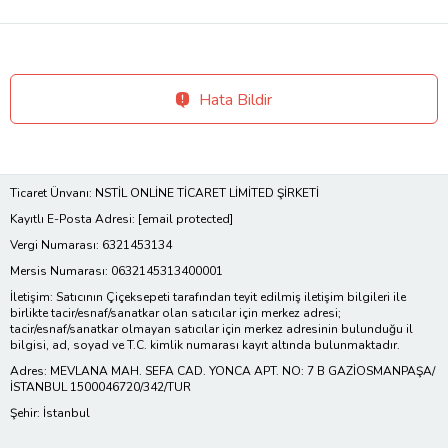
Hata Bildir
Ticaret Ünvanı: NSTİL ONLİNE TİCARET LİMİTED ŞİRKETİ
Kayıtlı E-Posta Adresi:
[email protected]
Vergi Numarası: 6321453134
Mersis Numarası: 0632145313400001
İletişim: Satıcının Çiçeksepeti tarafından teyit edilmiş iletişim bilgileri ile
birlikte tacir/esnaf/sanatkar olan satıcılar için merkez adresi;
tacir/esnaf/sanatkar olmayan satıcılar için merkez adresinin bulunduğu il
bilgisi, ad, soyad ve T.C. kimlik numarası kayıt altında bulunmaktadır.
Adres: MEVLANA MAH. SEFA CAD. YONCA APT. NO: 7 B GAZİOSMANPAŞA/
İSTANBUL 1500046720/342/TUR
Şehir: İstanbul