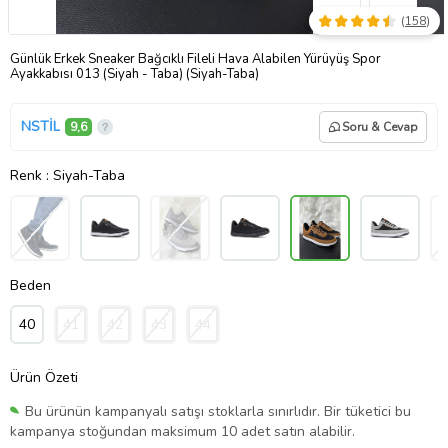
(
158
)
Günlük Erkek Sneaker Bağcıklı Fileli Hava Alabilen Yürüyüş Spor
Ayakkabısı 013 (Siyah - Taba) (Siyah-Taba)
NSTİL
9,6
Soru & Cevap
Renk
: Siyah-Taba
Beden
40
41
42
43
44
Ürün Özeti
Bu ürünün kampanyalı satışı stoklarla sınırlıdır. Bir tüketici bu
kampanya stoğundan maksimum 10 adet satın alabilir.