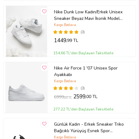
Nike Dunk Low Kadın/Erkek Unisex
Sneaker Beyaz Mavi İkonik Model
10+ Renk Seçeneği (Beyaz)
Kargo Bedava
(3)
1449
,99 TL
154,66 TL'den Başlayan Taksitlerle
Nike Air Force 1 '07 Unisex Spor
Ayakkabı
Kargo Bedava
(3)
2599
,00 TL
6999
,00 TL
277,22 TL'den Başlayan Taksitlerle
Günlük Kadın - Erkek Sneaker Triko
Bağcıklı Yürüyüş Esnek Spor
Ayakkabı 249 (SIYAHBEYAZ-SIYAH)
Kargo Bedava