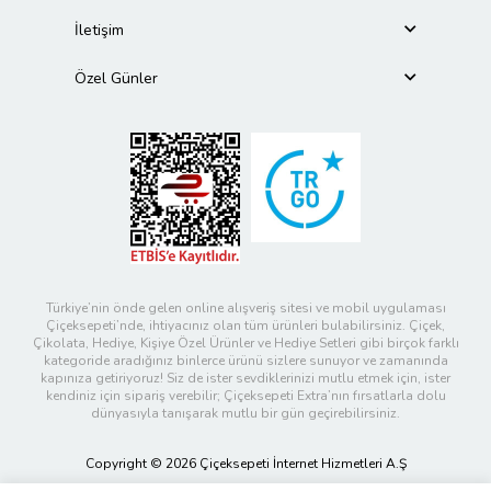
İletişim
Özel Günler
Türkiye’nin önde gelen online alışveriş sitesi ve mobil uygulaması
Çiçeksepeti’nde, ihtiyacınız olan tüm ürünleri bulabilirsiniz. Çiçek,
Çikolata, Hediye, Kişiye Özel Ürünler ve Hediye Setleri gibi birçok farklı
kategoride aradığınız binlerce ürünü sizlere sunuyor ve zamanında
kapınıza getiriyoruz! Siz de ister sevdiklerinizi mutlu etmek için, ister
kendiniz için sipariş verebilir; Çiçeksepeti Extra’nın fırsatlarla dolu
dünyasıyla tanışarak mutlu bir gün geçirebilirsiniz.
Copyright © 2026 Çiçeksepeti İnternet Hizmetleri A.Ş