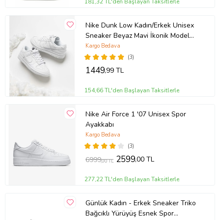
181,32 TL'den Başlayan Taksitlerle
Nike Dunk Low Kadın/Erkek Unisex
Sneaker Beyaz Mavi İkonik Model
10+ Renk Seçeneği (Beyaz)
Kargo Bedava
(3)
1449
,99 TL
154,66 TL'den Başlayan Taksitlerle
Nike Air Force 1 '07 Unisex Spor
Ayakkabı
Kargo Bedava
(3)
2599
,00 TL
6999
,00 TL
277,22 TL'den Başlayan Taksitlerle
Günlük Kadın - Erkek Sneaker Triko
Bağcıklı Yürüyüş Esnek Spor