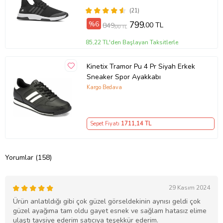
(21)
%6
799
,00 TL
849
,00 TL
85,22 TL'den Başlayan Taksitlerle
Kinetix Tramor Pu 4 Pr Siyah Erkek
Sneaker Spor Ayakkabı
Kargo Bedava
Sepet Fiyatı
1711
,14 TL
Yorumlar (158)
29 Kasım 2024
Ürün anlatıldığı gibi çok güzel görseldekinin aynısı geldi çok
güzel ayağıma tam oldu gayet esnek ve sağlam hatasız elime
ulaştı tavsiye ederim satıcıya teşekkür ederim.