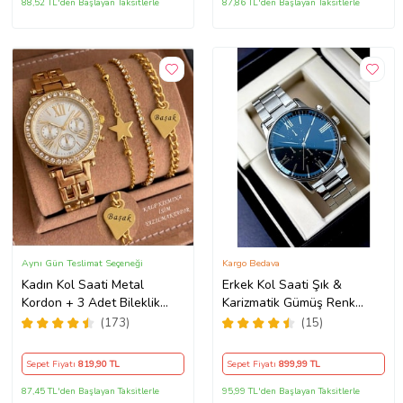
88,52 TL'den Başlayan Taksitlerle
87,86 TL'den Başlayan Taksitlerle
Aynı Gün Teslimat Seçeneği
Kargo Bedava
Kadın Kol Saati Metal
Erkek Kol Saati Şık &
Kordon + 3 Adet Bileklik
Karizmatik Gümüş Renk
Kişiye Özel Hediye Kadına
Metal Kordonlu
(173)
(15)
hediye Kız arkadaşa hediye
Sepet Fiyatı
819
,90 TL
Sepet Fiyatı
899
,99 TL
87,45 TL'den Başlayan Taksitlerle
95,99 TL'den Başlayan Taksitlerle