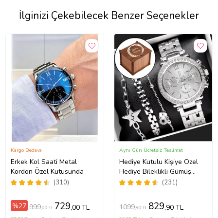
İlginizi Çekebilecek Benzer Seçenekler
Kargo Bedava
Aynı Gün Ücretsiz Teslimat
Erkek Kol Saati Metal
Hediye Kutulu Kişiye Özel
Kordon Özel Kutusunda
Hediye Bileklikli Gümüş
Kadın Kol Saati Özel
(310)
(231)
Kutusunda (Gümüş)
729
829
%27
999
1099
,00 TL
,90 TL
,00 TL
,90 TL