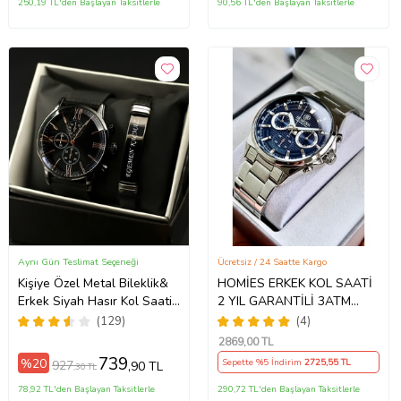
250,19 TL'den Başlayan Taksitlerle
90,56 TL'den Başlayan Taksitlerle
Aynı Gün Teslimat Seçeneği
Ücretsiz / 24 Saatte Kargo
Kişiye Özel Metal Bileklik&
HOMİES ERKEK KOL SAATİ
Erkek Siyah Hasır Kol Saati
2 YIL GARANTİLİ 3ATM
Hediye Seti
SUYA DAYANIKLI ORİJİNAL
(129)
(4)
(Gümüş)
2869
,00 TL
739
%20
Sepette %5 İndirim
2725
,55 TL
927
,90 TL
,30 TL
78,92 TL'den Başlayan Taksitlerle
290,72 TL'den Başlayan Taksitlerle