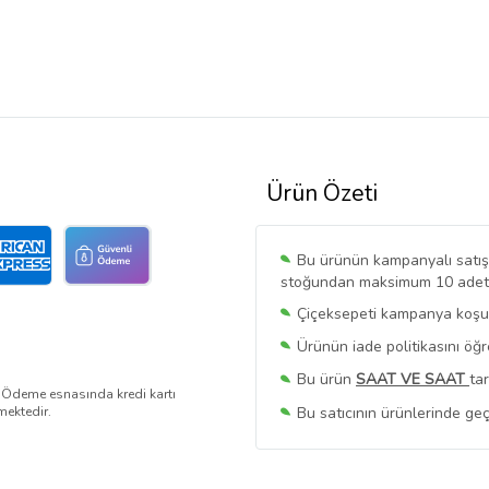
Ürün Özeti
Bu ürünün kampanyalı satışı 
stoğundan maksimum 10 adet sa
Çiçeksepeti kampanya koşull
Ürünün iade politikasını öğ
Bu ürün
SAAT VE SAAT
ta
. Ödeme esnasında kredi kartı
Bu satıcının ürünlerinde geç
mektedir.
Bu Satıcının
Tüm Ürünlerini
Ürün sayfasında gördüğünüz f