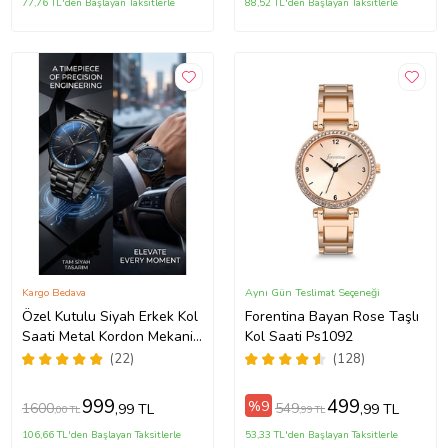
77,76 TL'den Başlayan Taksitlerle
88,52 TL'den Başlayan Taksitlerle
Kargo Bedava
Aynı Gün Teslimat Seçeneği
Özel Kutulu Siyah Erkek Kol
Forentina Bayan Rose Taşlı
Saati Metal Kordon Mekanik
Kol Saati Ps1092
Motor Garantili Hediye Kart
(22)
(128)
Notu İle Gönderilir
999
499
%9
1600
549
,99 TL
,99 TL
,00 TL
,99 TL
106,66 TL'den Başlayan Taksitlerle
53,33 TL'den Başlayan Taksitlerle