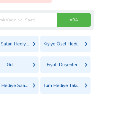
ARA
Çok Satan Hediyeler
Kişiye Özel Hediyeler
Gül
Fiyatı Düşenler
Tüm Hediye Saat Ürünleri
Tüm Hediye Takı, Saat ve Aksesuar Ürünleri