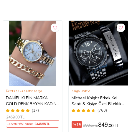
Ücretsiz / 24 Saatte Kargo
Kargo Bedava
DANİEL KLEİN MARKA
Michael Knight Erkek Kol
GOLD RENK BAYAN KADIN
Saati & Kişiye Özel Bileklik
SAAT AKSESUAR BİLEKLİK
Hediye Seti Mk
(17)
(760)
HEDİYELİ
SiyahİçiGümüş
2469
,00 TL
849
%15
Sepette %5 İndirim
2345
,55 TL
999
,00 TL
,00 TL