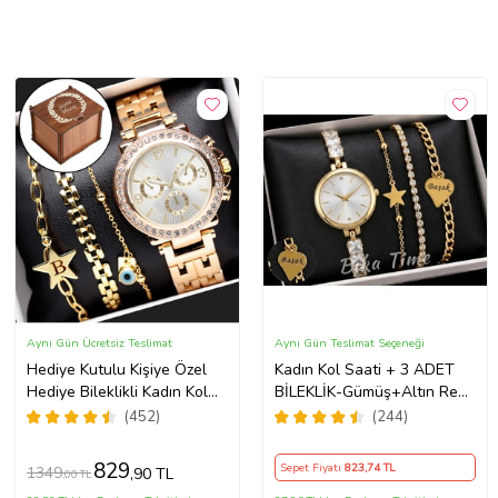
Aynı Gün Ücretsiz Teslimat
Aynı Gün Teslimat Seçeneği
Hediye Kutulu Kişiye Özel
Kadın Kol Saati + 3 ADET
Hediye Bileklikli Kadın Kol
BİLEKLİK-Gümüş+Altın Renk
Saati Özel Kutusunda (Gold)
Seçeneği ayarlanabilir
(452)
(244)
kordon Kadın Kol Saati
BİLEKLİK HEDİYE Altın Renk
829
Sepet Fiyatı
823
,74 TL
1349
,90 TL
,00 TL
- Kız Arkadaşa hediye (Altın)