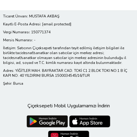
Ticaret Ünvanı: MUSTAFA AKBAŞ
Kayıtlı E-Posta Adresi:
[email protected]
Vergi Numarası: 150771374
Mersis Numarası: -
İletişim: Satıcının Çiçeksepeti tarafından teyit edilmiş iletişim bilgileri ile
birlikte tacir/esnaf/sanatkar olan satıcılar için merkez adresi;
tacir/esnaf/sanatkar olmayan satıcılar için merkez adresinin bulunduğu il
bilgisi, ad, soyad ve T.C. kimlik numarası kayıt altında bulunmaktadır.
Adres: YİĞİTLER MAH. BAYRAKTAR CAD. TOKİ C1 2.BLOK TOKI NO:1 B İÇ
KAPI NO: 40 YILDIRIM/ BURSA 1500034545/16/TUR
Şehir: Bursa
Çiçeksepeti Mobil Uygulamamızı İndirin