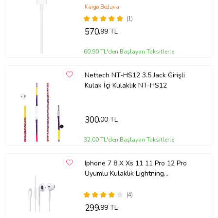
Kulak İçi Kulaklık
Kargo Bedava
(1)
570
,99 TL
60,90 TL'den Başlayan Taksitlerle
Nettech NT-HS12 3.5 Jack Girişli
Kulak İçi Kulaklık NT-HS12
300
,00 TL
32,00 TL'den Başlayan Taksitlerle
Iphone 7 8 X Xs 11 11 Pro 12 Pro
Uyumlu Kulaklık Lightning
Konnektörlü Earpods Kulaklık
(Beyaz)
(4)
299
,99 TL