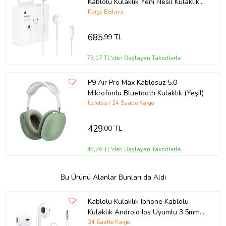
Kablolu Kulaklık Yeni Nesil Kulaklık
Iphone 11-12-13-14 Pro / Pro Max
Kargo Bedava
Uyumlu
685
,99 TL
73,17 TL'den Başlayan Taksitlerle
P9 Air Pro Max Kablosuz 5.0
Mikrofonlu Bluetooth Kulaklık (Yeşil)
Ücretsiz / 24 Saatte Kargo
429
,00 TL
45,76 TL'den Başlayan Taksitlerle
Bu Ürünü Alanlar Bunları da Aldı
Kablolu Kulaklık Iphone Kablolu
Kulaklık Android Ios Uyumlu 3.5mm
Kulaklık (Beyaz)
24 Saatte Kargo