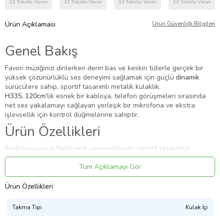
Ürün Açıklaması
Ürün Güvenliği Bilgileri
Genel Bakış
Favori müziğinizi dinlerken derin bas ve keskin tizlerle gerçek bir
yüksek çözünürlüklü ses deneyimi sağlamak için güçlü
dinamik
sürücülere sahip, sportif tasarımlı metalik kulaklık.
H335
,
120cm
'lik esnek bir kabloya, telefon görüşmeleri sırasında
net ses yakalamayı sağlayan yerleşik bir mikrofona ve ekstra
işlevsellik için kontrol düğmelerine sahiptir.
Ürün Özellikleri
Zevkinize uygun farklı renk seçenekleriyle sportif tasarımlar
Çok rahattır ve kulağın içine tam oturur
Tüm Açıklamayı Gör
Gerçek Hi-Fi ses sağlayacak şekilde ayarlanmış dinamik ses
sürücüsü
Ürün Özellikleri
Net ses yakalama için kabloya gömülü HD mikrofon
Takma Tipi
Kulak İçi
Ekstra işlevsellik için kabloya entegre edilmiş kontrol düğmeleri ve