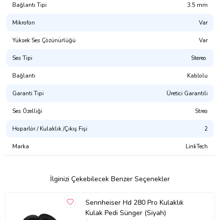
mikrofon
Bağlantı Tipi
3.5 mm
Daha iyi ergonomi ve uyumluluk için 3.5mm AUX ses jakına sahip
Mikrofon
Var
120cm kablo
Yüksek Ses Çözünürlüğü
Var
Daha net ses ve daha iyi arama/konuşma deneyimi için hassas
gömülü mikrofon
Ses Tipi
Stereo
Gelen aramaları cevaplayabilme
Bağlantı
Kablolu
Müzik ile gelen/yapılan çağrılar arasında otomatik geçiş
Garanti Tipi
Üretici Garantili
Teknik Özellikleri
Ses Özelliği
Streo
Ses Sürücü
?
Hoparlör / Kulaklık /Çıkış Fişi
2
Dinamik
Marka
LinkTech
?
Bağlantı Noktası
3.5mm AUX
İlginizi Çekebilecek Benzer Seçenekler
Ses Kodu
Sennheiser Hd 280 Pro Kulaklık
HD Ses
Kulak Pedi Sünger (Siyah)