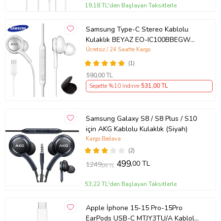
19,18 TL'den Başlayan Taksitlerle
Samsung Type-C Stereo Kablolu
Kulaklık BEYAZ EO-IC100BBEGWW
(Samsung Türkiye Garantilidir)
Ücretsiz / 24 Saatte Kargo
(1)
590
,00 TL
Sepette %10 İndirim
531
,00 TL
Samsung Galaxy S8 / S8 Plus / S10
için AKG Kablolu Kulaklık (Siyah)
Kargo Bedava
(2)
499
,00 TL
1249
,00 TL
53,22 TL'den Başlayan Taksitlerle
Apple İphone 15-15 Pro-15Pro
EarPods USB-C MTJY3TU/A Kablolu