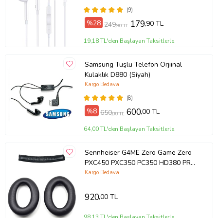
(9)
%28
179
,90 TL
249
,90 TL
19,18 TL'den Başlayan Taksitlerle
Samsung Tuşlu Telefon Orjıinal
Kulaklık D880 (Siyah)
Kargo Bedava
(8)
%8
600
,00 TL
650
,00 TL
64,00 TL'den Başlayan Taksitlerle
Sennheiser G4ME Zero Game Zero
PXC450 PXC350 PC350 HD380 PRO
HME95 Kulaklık Pedi ve Kafa Bandı
Kargo Bedava
(Siyah)
920
,00 TL
98,13 TL'den Başlayan Taksitlerle