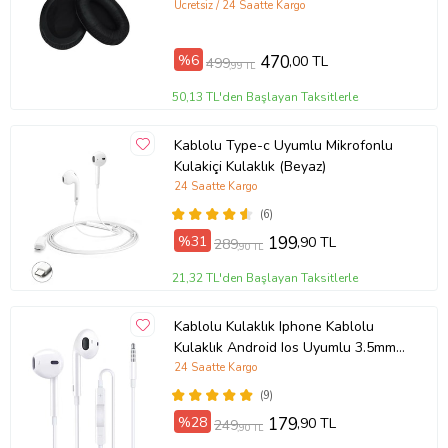
Ücretsiz / 24 Saatte Kargo
Kablo Uzunluğu
120cm
%6
470
,00 TL
499
Frekans Aralığı
,99 TL
20Hz ~ 20000Hz
50,13 TL'den Başlayan Taksitlerle
Bu ilan ile yayınlanmıştır.
Kablolu Type-c Uyumlu Mikrofonlu
Ürün Kodu:
kcs386103047
Kulakiçi Kulaklık (Beyaz)
24 Saatte Kargo
(6)
%31
199
,90 TL
289
,90 TL
21,32 TL'den Başlayan Taksitlerle
Kablolu Kulaklık Iphone Kablolu
Kulaklık Android Ios Uyumlu 3.5mm
Kulaklık (Beyaz)
24 Saatte Kargo
(9)
%28
179
,90 TL
249
,90 TL