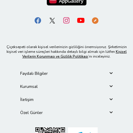
Çiçeksepeti olarak kişisel verilerinizin gizliliğini önemsiyoruz. Şirketimizin
kişisel veri işleme süreçleri hakkında detaylı bilgi almak için lütfen
Kişisel
Verilerin Korunması ve Gizlilik Politikası
’nı inceleyiniz.
Faydalı Bilgiler
Kurumsal
İletişim
Özel Günler