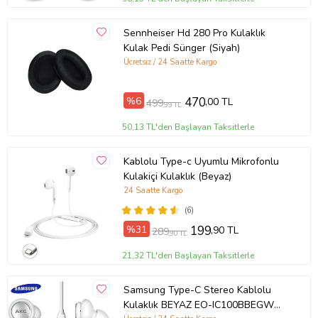
Sennheiser Hd 280 Pro Kulaklık
Kulak Pedi Sünger (Siyah)
Ücretsiz / 24 Saatte Kargo
%6
470
,00 TL
499
,99 TL
50,13 TL'den Başlayan Taksitlerle
Kablolu Type-c Uyumlu Mikrofonlu
Kulakiçi Kulaklık (Beyaz)
24 Saatte Kargo
(6)
%31
199
,90 TL
289
,90 TL
21,32 TL'den Başlayan Taksitlerle
Samsung Type-C Stereo Kablolu
Kulaklık BEYAZ EO-IC100BBEGWW