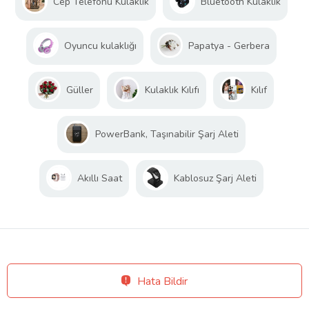
Cep Telefonu Kulaklık
Bluetooth Kulaklık
Oyuncu kulaklığı
Papatya - Gerbera
Güller
Kulaklık Kılıfı
Kılıf
PowerBank, Taşınabilir Şarj Aleti
Akıllı Saat
Kablosuz Şarj Aleti
Hata Bildir